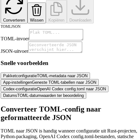
Converteren
Wissen
Kopiëren
Downloaden
TOML
JSON
TOML-invoer
JSON-uitvoer
Snelle voorbeelden
Pakketconfiguratie
TOML-metadata naar JSON
App-instellingen
Geneste TOML-tabellen naar JSON
Codex-configuratie
OpenAI Codex config.toml naar JSON
Datums
TOML-datumwaarden ter beoordeling
Converteer TOML-config naar
geformatteerde JSON
TOML naar JSON is handig wanneer configuratie uit Rust-projecten,
Python-packaging, OpenAI Codex config.toml-bestanden, statische