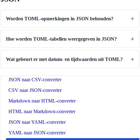
Omgekeerde tekstgenerator
Text Case Converter
Worden TOML-opmerkingen in JSON behouden?
Slug naar titel-omzetter
Titel naar Slug-converter
Hoe worden TOML-tabellen weergegeven in JSON?
Regex-tester
Kleurconverter
Wat gebeurt er met datum- en tijdwaarden uit TOML?
Contrastchecker
JSON naar CSV-converter
CSV naar JSON-converter
Markdown naar HTML-converter
HTML naar Markdown-converter
JSON naar YAML-converter
YAML naar JSON-converter