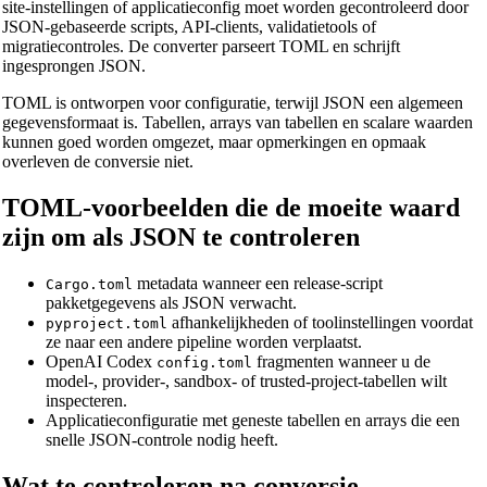
site-instellingen of applicatieconfig moet worden gecontroleerd door
JSON-gebaseerde scripts, API-clients, validatietools of
migratiecontroles. De converter parseert TOML en schrijft
ingesprongen JSON.
TOML is ontworpen voor configuratie, terwijl JSON een algemeen
gegevensformaat is. Tabellen, arrays van tabellen en scalare waarden
kunnen goed worden omgezet, maar opmerkingen en opmaak
overleven de conversie niet.
TOML-voorbeelden die de moeite waard
zijn om als JSON te controleren
metadata wanneer een release-script
Cargo.toml
🔗
Related Tools
pakketgegevens als JSON verwacht.
afhankelijkheden of toolinstellingen voordat
pyproject.toml
📐
Unit Converters
ze naar een andere pipeline worden verplaatst.
OpenAI Codex
fragmenten wanneer u de
config.toml
🔧 TOOLS
model-, provider-, sandbox- of trusted-project-tabellen wilt
inspecteren.
Length Converter
Applicatieconfiguratie met geneste tabellen en arrays die een
Gewichtsconverter
snelle JSON-controle nodig heeft.
Temperatuursconverter
Wat te controleren na conversie