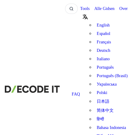
Tools
Alle Gidsen
Over
English
Español
Français
Deutsch
Italiano
Português
Português (Brasil)
Українська
Polski
FAQ
日本語
简体中文
हिन्दी
Bahasa Indonesia