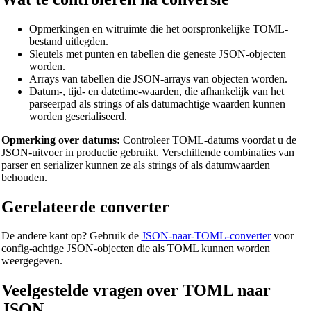
Volumeconverter
Opmerkingen en witruimte die het oorspronkelijke TOML-
Droogvolumeconverter
bestand uitlegden.
Sleutels met punten en tabellen die geneste JSON-objecten
Oppervlakteconverter
worden.
Arrays van tabellen die JSON-arrays van objecten worden.
Energieconverter
Datum-, tijd- en datetime-waarden, die afhankelijk van het
parseerpad als strings of als datumachtige waarden kunnen
Gegevensopslagconverter
worden geserialiseerd.
Brandstofverbruikconverter
Opmerking over datums:
Controleer TOML-datums voordat u de
JSON-uitvoer in productie gebruikt. Verschillende combinaties van
Vermogensconverter
parser en serializer kunnen ze als strings of als datumwaarden
behouden.
Drukconverter
Gerelateerde converter
Snelheidsconverter
Tijdconverter
De andere kant op? Gebruik de
JSON-naar-TOML-converter
voor
config-achtige JSON-objecten die als TOML kunnen worden
Binary/Hex/Decimal Converter
weergegeven.
Morse Code Translator
Veelgestelde vragen over TOML naar
Number to Words Converter
JSON