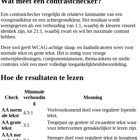
Wat meet een contrastchecker?
Een contrastchecker vergelijkt de relatieve luminantie van een
voorgrondkleur en een achtergrondkleur. Het resultaat wordt
weergegeven als een verhouding van 1:1, waarbij de kleuren visueel
identiek zijn, tot 21:1, waarbij zwart en wit het maximale contrast
hebben.
Deze tool geeft WCAG-achtige slaag- en faalindicatoren weer voor
normale tekst en grote tekst. Het is nuttig voor vroege
ontwerpbeslissingen, componentstatussen, thema-tokens en snelle
controles vóór een meer volledige toegankelijkheidsbeoordeling.
Hoe de resultaten te lezen
Minimale
Check
verhoudin
Meaning
g
AA norm
Veelvoorkomend doel voor reguliere lopende
4.5:1
ale tekst
tekst.
AA grote
Toegepast op grotere of zwaardere tekst waar
3:1
tekst
voor lettervormen gemakkelijker te lezen zijn.
AAA nor
Strenger doel voor reguliere tekst in hoogtoeg