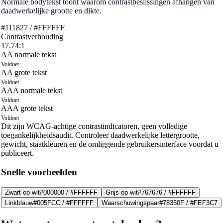
Normale bodytekst toont waarom contrastbeslissingen afhangen van
daadwerkelijke grootte en dikte.
#111827
/
#FFFFFF
Contrastverhouding
17.74:1
AA normale tekst
Voldoet
AA grote tekst
Voldoet
AAA normale tekst
Voldoet
AAA grote tekst
Voldoet
Dit zijn WCAG-achtige contrastindicatoren, geen volledige
toegankelijkheidsaudit. Controleer daadwerkelijke lettergrootte,
gewicht, staatkleuren en de omliggende gebruikersinterface voordat u
publiceert.
Snelle voorbeelden
Zwart op wit
#000000
/
#FFFFFF
Grijs op wit
#767676
/
#FFFFFF
Linkblauw
#005FCC
/
#FFFFFF
Waarschuwingspaar
#78350F
/
#FEF3C7