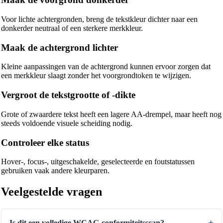
Voor lichte achtergronden, breng de tekstkleur dichter naar een
donkerder neutraal of een sterkere merkkleur.
Maak de achtergrond lichter
Kleine aanpassingen van de achtergrond kunnen ervoor zorgen dat
🔗
Related Tools
een merkkleur slaagt zonder het voorgrondtoken te wijzigen.
📐
Unit Converters
Vergroot de tekstgrootte of -dikte
🔧 TOOLS
Grote of zwaardere tekst heeft een lagere AA-drempel, maar heeft nog
Length Converter
steeds voldoende visuele scheiding nodig.
Gewichtsconverter
Controleer elke status
Temperatuursconverter
Hover-, focus-, uitgeschakelde, geselecteerde en foutstatussen
gebruiken vaak andere kleurparen.
Volumeconverter
Droogvolumeconverter
Veelgestelde vragen
Oppervlakteconverter
Energieconverter
Is dit een volledige WCAG-conformiteitsscan?