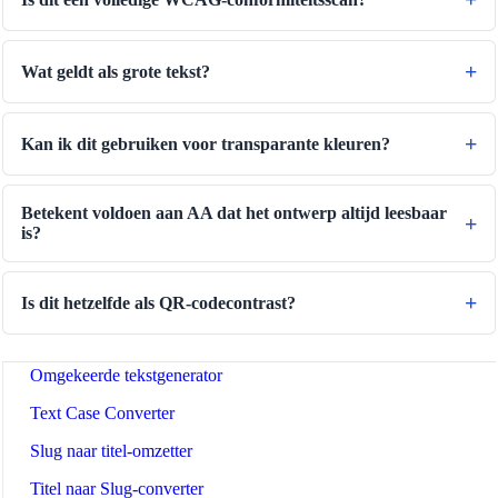
Gegevensopslagconverter
Wat geldt als grote tekst?
Brandstofverbruikconverter
Vermogensconverter
Kan ik dit gebruiken voor transparante kleuren?
Drukconverter
Snelheidsconverter
Betekent voldoen aan AA dat het ontwerp altijd leesbaar
Tijdconverter
is?
Binary/Hex/Decimal Converter
Morse Code Translator
Is dit hetzelfde als QR-codecontrast?
Number to Words Converter
Omgekeerde tekstgenerator
Text Case Converter
Slug naar titel-omzetter
Titel naar Slug-converter