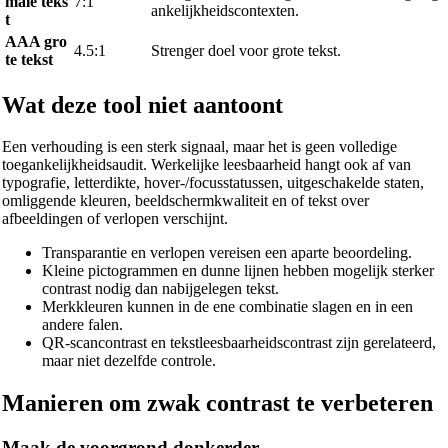
male teks
7:1
ankelijkheidscontexten.
t
AAA gro
4.5:1
Strenger doel voor grote tekst.
te tekst
Wat deze tool niet aantoont
Een verhouding is een sterk signaal, maar het is geen volledige
toegankelijkheidsaudit. Werkelijke leesbaarheid hangt ook af van
typografie, letterdikte, hover-/focusstatussen, uitgeschakelde staten,
omliggende kleuren, beeldschermkwaliteit en of tekst over
afbeeldingen of verlopen verschijnt.
Transparantie en verlopen vereisen een aparte beoordeling.
Kleine pictogrammen en dunne lijnen hebben mogelijk sterker
contrast nodig dan nabijgelegen tekst.
Merkkleuren kunnen in de ene combinatie slagen en in een
andere falen.
QR-scancontrast en tekstleesbaarheidscontrast zijn gerelateerd,
maar niet dezelfde controle.
Manieren om zwak contrast te verbeteren
Maak de voorgrond donkerder