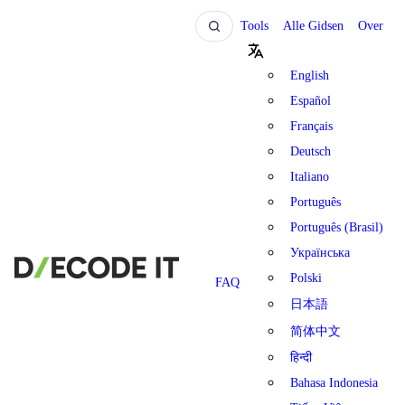
Tools
Alle Gidsen
Over
English
Español
Français
Deutsch
Italiano
Português
Português (Brasil)
Українська
Polski
FAQ
日本語
简体中文
हिन्दी
Bahasa Indonesia