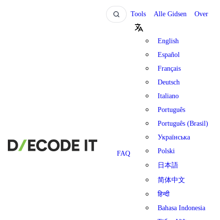
Tools
Alle Gidsen
Over
English
Español
Français
Deutsch
Italiano
Português
Português (Brasil)
Українська
Polski
FAQ
日本語
简体中文
हिन्दी
Bahasa Indonesia