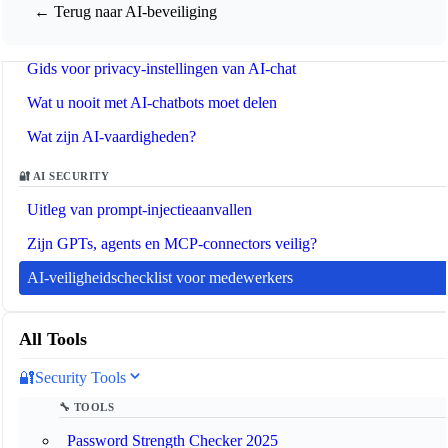
Wat is Model Context Protocol (MCP)?
← Terug naar AI-beveiliging
Wat is een AI-agent?
Gids voor privacy-instellingen van AI-chat
Wat u nooit met AI-chatbots moet delen
Wat zijn AI-vaardigheden?
🔐 AI SECURITY
Uitleg van prompt-injectieaanvallen
Zijn GPTs, agents en MCP-connectors veilig?
AI-veiligheidschecklist voor medewerkers
All Tools
🔐
Security Tools
🔧 TOOLS
Password Strength Checker 2025