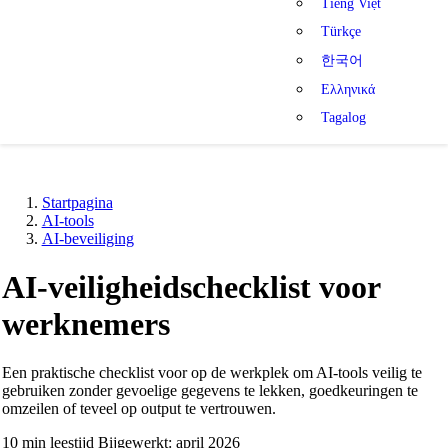
Tiếng Việt
Türkçe
한국어
Ελληνικά
Tagalog
Startpagina
AI-tools
AI-beveiliging
AI-veiligheidschecklist voor
werknemers
Een praktische checklist voor op de werkplek om AI-tools veilig te
gebruiken zonder gevoelige gegevens te lekken, goedkeuringen te
omzeilen of teveel op output te vertrouwen.
10 min leestijd
Bijgewerkt: april 2026