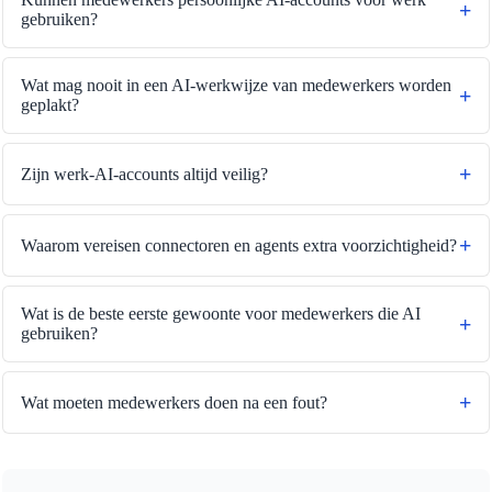
gebruiken?
Wat mag nooit in een AI-werkwijze van medewerkers worden
geplakt?
Zijn werk-AI-accounts altijd veilig?
Waarom vereisen connectoren en agents extra voorzichtigheid?
🔗
Related Tools
🤖
AI-tools en handleidingen
Wat is de beste eerste gewoonte voor medewerkers die AI
🔧 TOOLS
gebruiken?
LLM Token Counter
Wat moeten medewerkers doen na een fout?
📚 AI GUIDES
AI-woordenlijst 2025