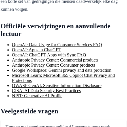
een korte set van gedragingen die mensen daadwerkelijk elke dag
kunnen volgen.
Officiële verwijzingen en aanvullende
lectuur
OpenAI: Data Usage for Consumer Services FAQ
OpenAI: Apps in ChatGPT
OpenAI: ChatGPT Apps with Sync FAQ
Anthropic Privacy Center: Commercial products
Anthropic Privacy Center: Consumer products
Google Workspace: Gemini privacy and data protection
Microsoft Learn: Microsoft 365 Copilot Chat Privacy and
Protections
OWASP GenAI: Sensitive Information Disclosure
CISA: AI Data Security Best Practices
NIST: Generative AI Profile
Veelgestelde vragen
Kunnen medewerkers persoonlijke AI-accounts voor werk