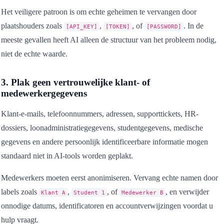
Het veiligere patroon is om echte geheimen te vervangen door
plaatshouders zoals
,
, of
. In de
[API_KEY]
[TOKEN]
[PASSWORD]
meeste gevallen heeft AI alleen de structuur van het probleem nodig,
niet de echte waarde.
3. Plak geen vertrouwelijke klant- of
medewerkergegevens
Klant-e-mails, telefoonnummers, adressen, supporttickets, HR-
dossiers, loonadministratiegegevens, studentgegevens, medische
gegevens en andere persoonlijk identificeerbare informatie mogen
standaard niet in AI-tools worden geplakt.
Medewerkers moeten eerst anonimiseren. Vervang echte namen door
labels zoals
,
, of
, en verwijder
Klant A
Student 1
Medewerker B
onnodige datums, identificatoren en accountverwijzingen voordat u
hulp vraagt.