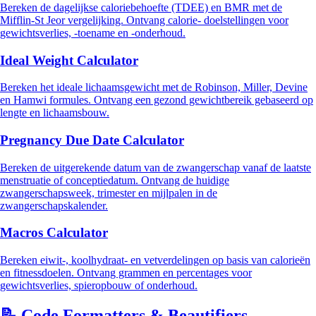
Bereken de dagelijkse caloriebehoefte (TDEE) en BMR met de
Mifflin-St Jeor vergelijking. Ontvang calorie- doelstellingen voor
gewichtsverlies, -toename en -onderhoud.
Ideal Weight Calculator
Bereken het ideale lichaamsgewicht met de Robinson, Miller, Devine
en Hamwi formules. Ontvang een gezond gewichtbereik gebaseerd op
lengte en lichaamsbouw.
Pregnancy Due Date Calculator
Bereken de uitgerekende datum van de zwangerschap vanaf de laatste
menstruatie of conceptiedatum. Ontvang de huidige
zwangerschapsweek, trimester en mijlpalen in de
zwangerschapskalender.
Macros Calculator
Bereken eiwit-, koolhydraat- en vetverdelingen op basis van calorieën
en fitnessdoelen. Ontvang grammen en percentages voor
gewichtsverlies, spieropbouw of onderhoud.
📝
Code Formatters & Beautifiers