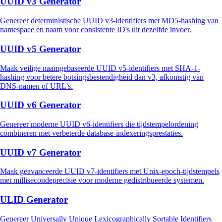
UUID v3 Generator
Genereer deterministische UUID v3-identifiers met MD5-hashing van
namespace en naam voor consistente ID's uit dezelfde invoer.
UUID v5 Generator
Maak veilige naamgebaseerde UUID v5-identifiers met SHA-1-
hashing voor betere botsingsbestendigheid dan v3, afkomstig van
DNS-namen of URL's.
UUID v6 Generator
Genereer moderne UUID v6-identifiers die tijdstempelordening
combineren met verbeterde database-indexeringsprestaties.
UUID v7 Generator
Maak geavanceerde UUID v7-identifiers met Unix-epoch-tijdstempels
met millisecondeprecisie voor moderne gedistribueerde systemen.
ULID Generator
Genereer Universally Unique Lexicographically Sortable Identifiers