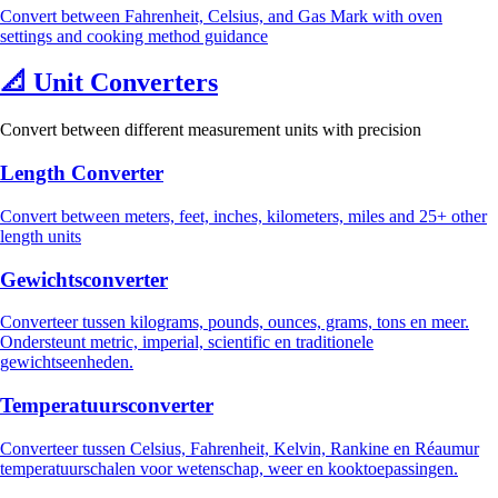
Convert between Fahrenheit, Celsius, and Gas Mark with oven
settings and cooking method guidance
📐
Unit Converters
Convert between different measurement units with precision
Length Converter
Convert between meters, feet, inches, kilometers, miles and 25+ other
length units
Gewichtsconverter
Converteer tussen kilograms, pounds, ounces, grams, tons en meer.
Ondersteunt metric, imperial, scientific en traditionele
gewichtseenheden.
Temperatuursconverter
Converteer tussen Celsius, Fahrenheit, Kelvin, Rankine en Réaumur
temperatuurschalen voor wetenschap, weer en kooktoepassingen.