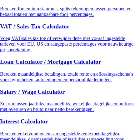
Bereken fooien in restaurants, splits rekeningen tussen personen en
bepaal totalen met aanpasbare fooi-percentages.
VAT / Sales Tax Calculator
Voeg VAT/sales tax toe of verwijder deze met vooraf ingestelde
tarieven voor EU, US en aangepaste percentages voor nauwkeurige
prijsberekening.
Loan Calculator / Mortgage Calculator
Bereken maandelijkse betalingen, totale rente en aflossingsschema's
voor hypotheken, autoleningen en persoonlijke leningen.
Salary / Wage Calculator
Zet om tussen jaarlijks, maandelijks, wekelijks, dagelijks en uurloon
met overuren en bruto-naar-netto berekeningen.
Interest Calculator
Bereken enkelvoudige en samengestelde rente met dagelijkse,
maandelijkse, driemaandelijkse of jaarlijkse samenstelling voor