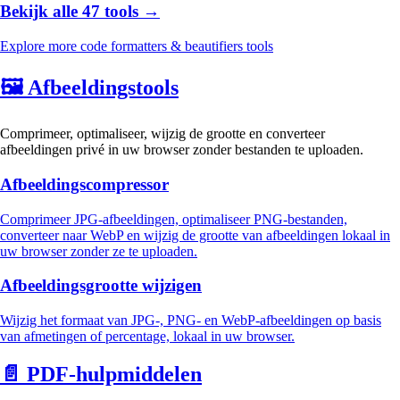
Bekijk alle 47 tools →
Explore more code formatters & beautifiers tools
🖼️
Afbeeldingstools
Comprimeer, optimaliseer, wijzig de grootte en converteer
afbeeldingen privé in uw browser zonder bestanden te uploaden.
Afbeeldingscompressor
Comprimeer JPG-afbeeldingen, optimaliseer PNG-bestanden,
converteer naar WebP en wijzig de grootte van afbeeldingen lokaal in
uw browser zonder ze te uploaden.
Afbeeldingsgrootte wijzigen
Wijzig het formaat van JPG-, PNG- en WebP-afbeeldingen op basis
van afmetingen of percentage, lokaal in uw browser.
📄
PDF-hulpmiddelen