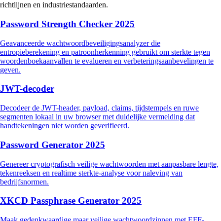
richtlijnen en industriestandaarden.
Password Strength Checker 2025
Geavanceerde wachtwoordbeveiligingsanalyzer die
entropieberekening en patroonherkenning gebruikt om sterkte tegen
woordenboekaanvallen te evalueren en verbeteringsaanbevelingen te
geven.
JWT-decoder
Decodeer de JWT-header, payload, claims, tijdstempels en ruwe
segmenten lokaal in uw browser met duidelijke vermelding dat
handtekeningen niet worden geverifieerd.
Password Generator 2025
Genereer cryptografisch veilige wachtwoorden met aanpasbare lengte,
tekenreeksen en realtime sterkte-analyse voor naleving van
bedrijfsnormen.
XKCD Passphrase Generator 2025
Maak gedenkwaardige maar veilige wachtwoordzinnen met EFF-