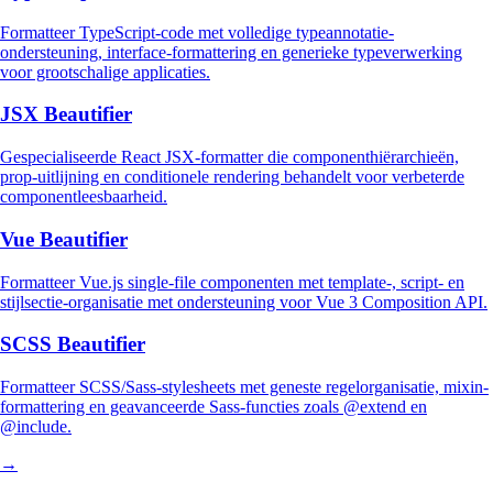
Formatteer TypeScript-code met volledige typeannotatie-
ondersteuning, interface-formattering en generieke typeverwerking
voor grootschalige applicaties.
JSX Beautifier
Gespecialiseerde React JSX-formatter die componenthiërarchieën,
prop-uitlijning en conditionele rendering behandelt voor verbeterde
componentleesbaarheid.
Vue Beautifier
Formatteer Vue.js single-file componenten met template-, script- en
stijlsectie-organisatie met ondersteuning voor Vue 3 Composition API.
SCSS Beautifier
Formatteer SCSS/Sass-stylesheets met geneste regelorganisatie, mixin-
formattering en geavanceerde Sass-functies zoals @extend en
@include.
→