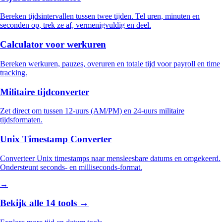
Bereken tijdsintervallen tussen twee tijden. Tel uren, minuten en
seconden op, trek ze af, vermenigvuldig en deel.
Calculator voor werkuren
Bereken werkuren, pauzes, overuren en totale tijd voor payroll en time
tracking.
Militaire tijdconverter
Zet direct om tussen 12-uurs (AM/PM) en 24-uurs militaire
tijdsformaten.
Unix Timestamp Converter
Converteer Unix timestamps naar mensleesbare datums en omgekeerd.
Ondersteunt seconds- en milliseconds-format.
→
Bekijk alle 14 tools →