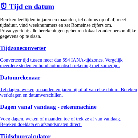
⏰
Tijd en datum
Bereken leeftijden in jaren en maanden, tel datums op of af, meet
tijdsduur, vind weeknummers en zet Romeinse cijfers om.
Privacygericht; alle berekeningen gebeuren lokaal zonder persoonlijke
gegevens op te slaan.
Tijdzoneconverter
Converteer tijd tussen meer dan 594 IANA-tijdzones. Vergelijk
meerdere steden en houd automatisch rekening met zomertijd.
Datumrekenaar
Tel dagen, weken, maanden en jaren bij of af van elke datum. Bereken
werkdagen en datumverschillen.
Dagen vanaf vandaag - rekenmachine
Voeg dagen, weken of maanden toe of trek ze af van vandaag.
Bereken doeldata en afstandsmaten direct.
Tijdsduurcalculator