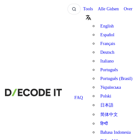
Tools
Alle Gidsen
Over
English
Español
Français
Deutsch
Italiano
Português
Português (Brasil)
Українська
Polski
FAQ
日本語
简体中文
हिन्दी
Bahasa Indonesia