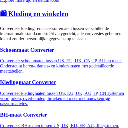
Explore more tijd en datum tools
🛍️
Kleding en winkelen
Converteer kleding- en accessoirematen tussen verschillende
internationale standaarden. Privacygericht, alle conversies gebeuren
lokaal zonder persoonlijke gegevens op te slaan.
Schoenmaat Converter
Converteer schoenmaten tussen US, EU, UK, CN, JP, AU en meer.
Ondersteunt heren-, dames- en kindersmaten met gedetailleerde
maattabellen.
Kledingmaat Converter
Converteer kledingmaten tussen US, EU, UK, AU, JP, CN systemen
voor jurken, overhemden, broeken en meer met nauwkeurige
pasvormadvies.
BH-maat Converter
Converteer BH-maten tussen US, UK, EU, FR, AU, JP systemen.