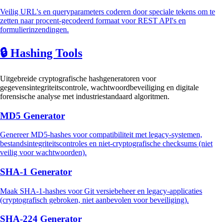
Veilig URL's en queryparameters coderen door speciale tekens om te
zetten naar procent-gecodeerd formaat voor REST API's en
formulierinzendingen.
🔒
Hashing Tools
Uitgebreide cryptografische hashgeneratoren voor
gegevensintegriteitscontrole, wachtwoordbeveiliging en digitale
forensische analyse met industriestandaard algoritmen.
MD5 Generator
Genereer MD5-hashes voor compatibiliteit met legacy-systemen,
bestandsintegriteitscontroles en niet-cryptografische checksums (niet
veilig voor wachtwoorden).
SHA-1 Generator
Maak SHA-1-hashes voor Git versiebeheer en legacy-applicaties
(cryptografisch gebroken, niet aanbevolen voor beveiliging).
SHA-224 Generator