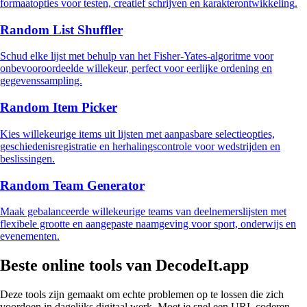
formaatopties voor testen, creatief schrijven en karakterontwikkeling.
Random List Shuffler
Schud elke lijst met behulp van het Fisher-Yates-algoritme voor
onbevooroordeelde willekeur, perfect voor eerlijke ordening en
gegevenssampling.
Random Item Picker
Kies willekeurige items uit lijsten met aanpasbare selectieopties,
geschiedenisregistratie en herhalingscontrole voor wedstrijden en
beslissingen.
Random Team Generator
Maak gebalanceerde willekeurige teams van deelnemerslijsten met
flexibele grootte en aangepaste naamgeving voor sport, onderwijs en
evenementen.
Beste online tools van DecodeIt.app
Deze tools zijn gemaakt om echte problemen op te lossen die zich
voordoen in dagelijks digitaal werk. Moet je snel een URL coderen