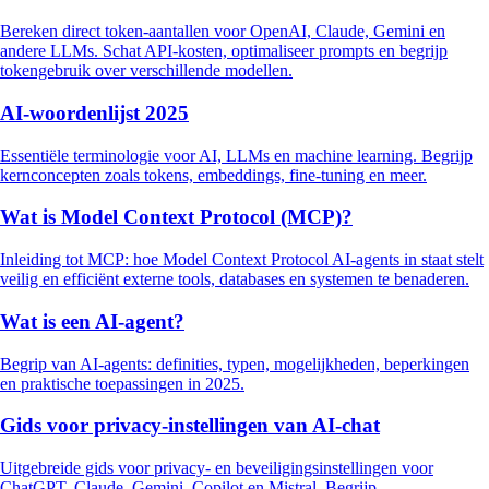
Bereken direct token-aantallen voor OpenAI, Claude, Gemini en
andere LLMs. Schat API-kosten, optimaliseer prompts en begrijp
tokengebruik over verschillende modellen.
AI-woordenlijst 2025
Essentiële terminologie voor AI, LLMs en machine learning. Begrijp
kernconcepten zoals tokens, embeddings, fine-tuning en meer.
Wat is Model Context Protocol (MCP)?
Inleiding tot MCP: hoe Model Context Protocol AI-agents in staat stelt
veilig en efficiënt externe tools, databases en systemen te benaderen.
Wat is een AI-agent?
Begrip van AI-agents: definities, typen, mogelijkheden, beperkingen
en praktische toepassingen in 2025.
Gids voor privacy-instellingen van AI-chat
Uitgebreide gids voor privacy- en beveiligingsinstellingen voor
ChatGPT, Claude, Gemini, Copilot en Mistral. Begrijp