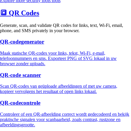
Explore more security tools tools
🔳
QR Codes
Generate, scan, and validate QR codes for links, text, Wi-Fi, email,
phone, and SMS privately in your browser.
QR-codegenerator
Maak statische QR-codes voor links, tekst, Wi‑Fi, e-mail,
telefoonnummers en sms. Exporteer PNG of SVG lokaal in uw
browser zonder uploads.
QR-code scanner
Scan QR-codes van geüploade afbeeldingen of met uw camera,
kopieer vervolgens het resultaat of open links lokaal.
QR-codecontrole
Controleer of een QR‑afbeelding correct wordt gedecodeerd en bekijk
praktische signalen voor scanbaarheid, zoals contrast, rustzone en
afbeeldingsgrootte.