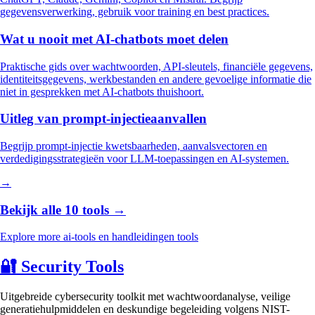
gegevensverwerking, gebruik voor training en best practices.
Wat u nooit met AI-chatbots moet delen
Praktische gids over wachtwoorden, API-sleutels, financiële gegevens,
identiteitsgegevens, werkbestanden en andere gevoelige informatie die
niet in gesprekken met AI-chatbots thuishoort.
Uitleg van prompt-injectieaanvallen
Begrijp prompt-injectie kwetsbaarheden, aanvalsvectoren en
verdedigingsstrategieën voor LLM-toepassingen en AI-systemen.
→
Bekijk alle 10 tools →
Explore more ai-tools en handleidingen tools
🔐
Security Tools
Uitgebreide cybersecurity toolkit met wachtwoordanalyse, veilige
generatiehulpmiddelen en deskundige begeleiding volgens NIST-