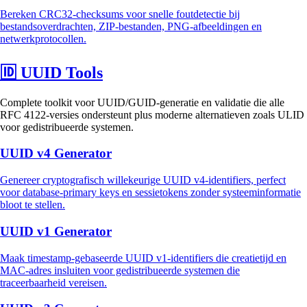
Bereken CRC32-checksums voor snelle foutdetectie bij
bestandsoverdrachten, ZIP-bestanden, PNG-afbeeldingen en
netwerkprotocollen.
🆔
UUID Tools
Complete toolkit voor UUID/GUID-generatie en validatie die alle
RFC 4122-versies ondersteunt plus moderne alternatieven zoals ULID
voor gedistribueerde systemen.
UUID v4 Generator
Genereer cryptografisch willekeurige UUID v4-identifiers, perfect
voor database-primary keys en sessietokens zonder systeeminformatie
bloot te stellen.
UUID v1 Generator
Maak timestamp-gebaseerde UUID v1-identifiers die creatietijd en
MAC-adres insluiten voor gedistribueerde systemen die
traceerbaarheid vereisen.