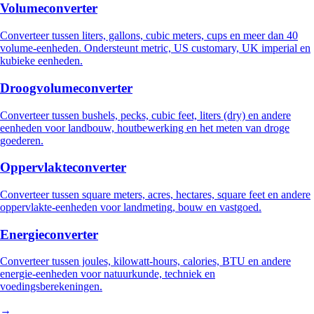
Volumeconverter
Converteer tussen liters, gallons, cubic meters, cups en meer dan 40
volume-eenheden. Ondersteunt metric, US customary, UK imperial en
kubieke eenheden.
Droogvolumeconverter
Converteer tussen bushels, pecks, cubic feet, liters (dry) en andere
eenheden voor landbouw, houtbewerking en het meten van droge
goederen.
Oppervlakteconverter
Converteer tussen square meters, acres, hectares, square feet en andere
oppervlakte-eenheden voor landmeting, bouw en vastgoed.
Energieconverter
Converteer tussen joules, kilowatt-hours, calories, BTU en andere
energie-eenheden voor natuurkunde, techniek en
voedingsberekeningen.
→