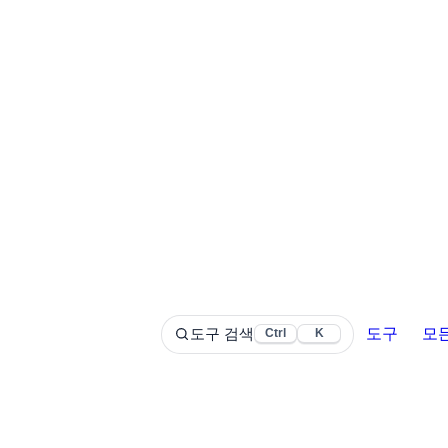
도구 검색
도구
모
Ctrl
K