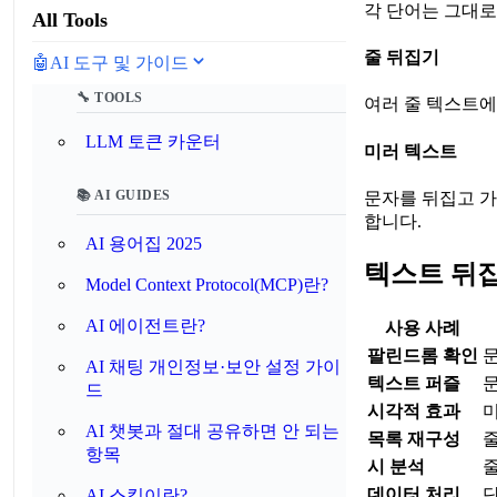
각 단어는 그대로 두
All Tools
줄 뒤집기
🤖
AI 도구 및 가이드
🔧 TOOLS
여러 줄 텍스트에
LLM 토큰 카운터
미러 텍스트
📚 AI GUIDES
문자를 뒤집고 가
합니다.
AI 용어집 2025
텍스트 뒤
Model Context Protocol(MCP)란?
AI 에이전트란?
사용 사례
팔린드롬 확인
AI 채팅 개인정보·보안 설정 가이
텍스트 퍼즐
문
드
시각적 효과
AI 챗봇과 절대 공유하면 안 되는
목록 재구성
항목
시 분석
데이터 처리
AI 스킬이란?