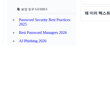
📚 보안 도구 GUIDES
왜 미러 텍스
Password Security Best Practices
2025
Best Password Managers 2026
AI Phishing 2026
Data Classification Explained
Has My Email Been Hacked? (Breach
Checker)
Best Password Managers 2025
Data Breach Response Guide 2025
Complete 2FA Setup Guide 2025
Security Terms Glossary 2025
Passkeys Ultimate Guide 2025