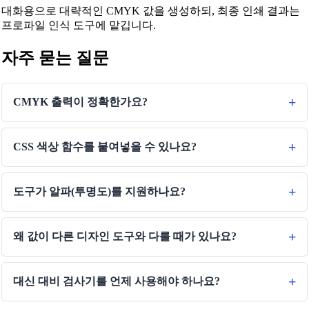
대화용으로 대략적인 CMYK 값을 생성하되, 최종 인쇄 결과는
부피 변환기
프로파일 인식 도구에 맡깁니다.
건조 부피 변환기
자주 묻는 질문
면적 변환기
에너지 변환기
CMYK 출력이 정확한가요?
데이터 저장소 변환기
연비 변환기
CSS 색상 함수를 붙여넣을 수 있나요?
전력 변환기
도구가 알파(투명도)를 지원하나요?
압력 변환기
속도 변환기
왜 값이 다른 디자인 도구와 다를 때가 있나요?
시간 변환기
Binary/Hex/Decimal Converter
대신 대비 검사기를 언제 사용해야 하나요?
Morse Code Translator