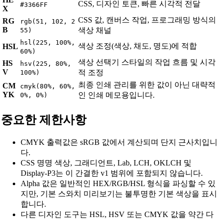
CSS, 디자인 토큰, 빠른 시각적 전달
#3366FF
X
CSS 값, 캔버스 작업, 프로그래밍 방식의
RG
rgb(51, 102, 2
B
색상 채널
55)
hsl(225, 100%,
색상 조정(색상, 채도, 명도)에 적합
HSL
60%)
색상 선택기 스타일의 작업 흐름 및 시각
HS
hsv(225, 80%,
V
적 조정
100%)
최종 인쇄 관리를 위한 값이 아닌 대략적
CM
cmyk(80%, 60%,
YK
인 인쇄 메모용입니다.
0%, 0%)
중요한 제한사항
CMYK 출력값은 sRGB 값에서 계산되며 단지 근사치입니
다.
CSS 명명 색상, 그래디언트, Lab, LCH, OKLCH 및
Display-P3는 이 간결한 v1 범위에 포함되지 않습니다.
Alpha 값은 일반적인 HEX/RGB/HSL 형식을 파싱할 수 있
지만, 기본 스와치 미리보기는 불투명한 기본 색상을 표시
합니다.
다른 디자인 도구는 HSL, HSV 또는 CMYK 값을 약간 다