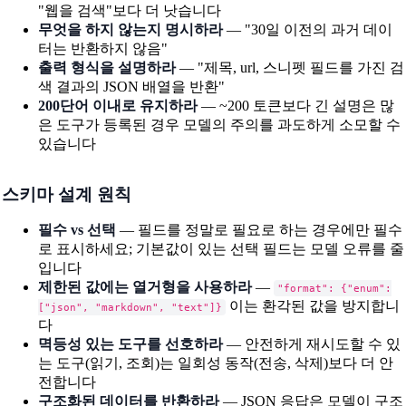
"웹을 검색"보다 더 낫습니다
무엇을 하지 않는지 명시하라
— "30일 이전의 과거 데이
터는 반환하지 않음"
출력 형식을 설명하라
— "제목, url, 스니펫 필드를 가진 검
색 결과의 JSON 배열을 반환"
200단어 이내로 유지하라
— ~200 토큰보다 긴 설명은 많
은 도구가 등록된 경우 모델의 주의를 과도하게 소모할 수
있습니다
스키마 설계 원칙
필수 vs 선택
— 필드를 정말로 필요로 하는 경우에만 필수
로 표시하세요; 기본값이 있는 선택 필드는 모델 오류를 줄
입니다
제한된 값에는 열거형을 사용하라
—
"format": {"enum":
이는 환각된 값을 방지합니
["json", "markdown", "text"]}
다
멱등성 있는 도구를 선호하라
— 안전하게 재시도할 수 있
는 도구(읽기, 조회)는 일회성 동작(전송, 삭제)보다 더 안
전합니다
구조화된 데이터를 반환하라
— JSON 응답은 모델이 구조