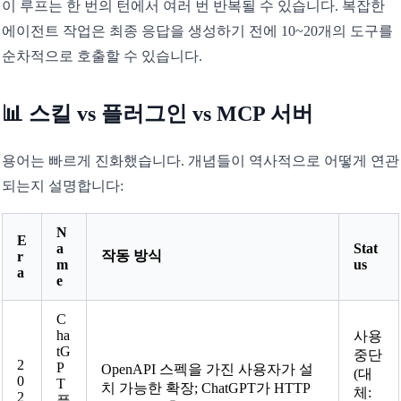
이 루프는 한 번의 턴에서 여러 번 반복될 수 있습니다. 복잡한
에이전트 작업은 최종 응답을 생성하기 전에 10~20개의 도구를
순차적으로 호출할 수 있습니다.
📊 스킬 vs 플러그인 vs MCP 서버
용어는 빠르게 진화했습니다. 개념들이 역사적으로 어떻게 연관
되는지 설명합니다:
N
E
a
Stat
작동 방식
r
m
us
a
e
C
ha
사용
tG
중단
2
P
OpenAPI 스펙을 가진 사용자가 설
(대
0
T
치 가능한 확장; ChatGPT가 HTTP
체:
2
플