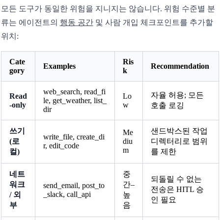
모든 도구가 동일한 위험을 지니지는 않습니다. 위험 수준별 분
류는 에이전트의
행동 공간
및 사람 개입 체크포인트를 추가할
위치:
Cate
Ris
Examples
Recommendation
gory
k
web_search, read_fi
자율 허용; 모든
Read
Lo
le, get_weather, list_
-only
w
호출 로깅
dir
쓰기
샌드박스된 작업
Me
write_file, create_di
(로
diu
디렉터리로 범위
r, edit_code
m
컬)
를 제한
네트
중
되돌릴 수 없는
워크
간–
send_email, post_to
전송은 HITL 승
_slack, call_api
/ 외
높
인 필요
부
음