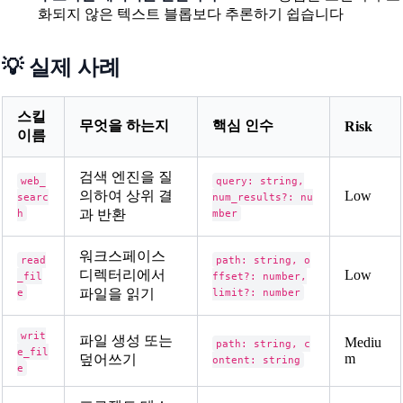
화되지 않은 텍스트 블롭보다 추론하기 쉽습니다
💡 실제 사례
스킬
무엇을 하는지
핵심 인수
Risk
이름
검색 엔진을 질
web_
query: string,
의하여 상위 결
Low
searc
num_results?: nu
h
과 반환
mber
워크스페이스
read
path: string, o
디렉터리에서
Low
_fil
ffset?: number,
e
파일을 읽기
limit?: number
writ
파일 생성 또는
Mediu
path: string, c
e_fil
m
덮어쓰기
ontent: string
e