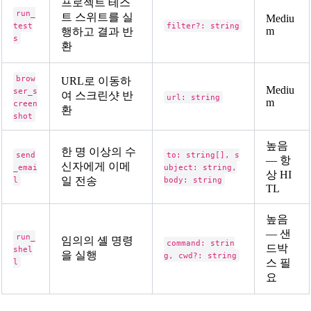
프로젝트 테스
run_
트 스위트를 실
Mediu
test
filter?: string
m
행하고 결과 반
s
환
brow
URL로 이동하
Mediu
ser_s
여 스크린샷 반
url: string
m
creen
환
shot
높음
한 명 이상의 수
send
to: string[], s
— 항
신자에게 이메
_emai
ubject: string,
상 HI
l
일 전송
body: string
TL
높음
— 샌
run_
임의의 셸 명령
command: strin
드박
shel
을 실행
g, cwd?: string
l
스 필
요