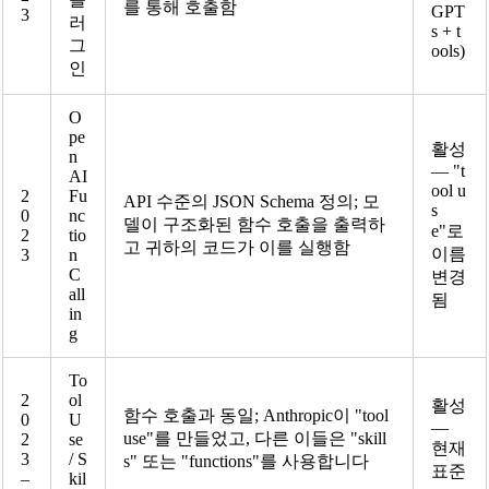
를 통해 호출함
GPT
3
러
s + t
그
ools)
인
O
pe
활성
n
— "t
AI
ool u
2
Fu
API 수준의 JSON Schema 정의; 모
s
0
nc
델이 구조화된 함수 호출을 출력하
e"로
2
tio
고 귀하의 코드가 이를 실행함
이름
3
n
C
변경
all
됨
in
g
To
2
ol
활성
함수 호출과 동일; Anthropic이 "tool
0
U
—
use"를 만들었고, 다른 이들은 "skill
2
se
현재
3
/ S
s" 또는 "functions"를 사용합니다
표준
–
kil