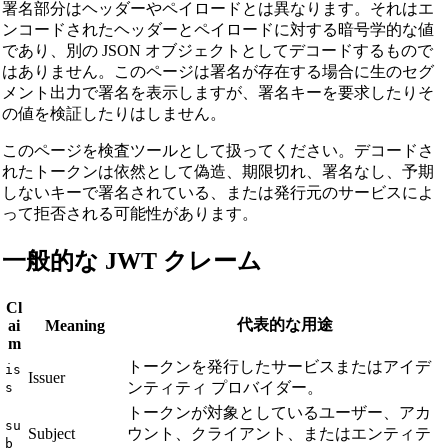
署名部分はヘッダーやペイロードとは異なります。それはエ
ンコードされたヘッダーとペイロードに対する暗号学的な値
であり、別の JSON オブジェクトとしてデコードするもので
はありません。このページは署名が存在する場合に生のセグ
メント出力で署名を表示しますが、署名キーを要求したりそ
の値を検証したりはしません。
このページを検査ツールとして扱ってください。デコードさ
れたトークンは依然として偽造、期限切れ、署名なし、予期
しないキーで署名されている、または発行元のサービスによ
って拒否される可能性があります。
一般的な JWT クレーム
Cl
代表的な用途
ai
Meaning
m
トークンを発行したサービスまたはアイデ
is
Issuer
ンティティ プロバイダー。
s
トークンが対象としているユーザー、アカ
su
Subject
ウント、クライアント、またはエンティテ
b