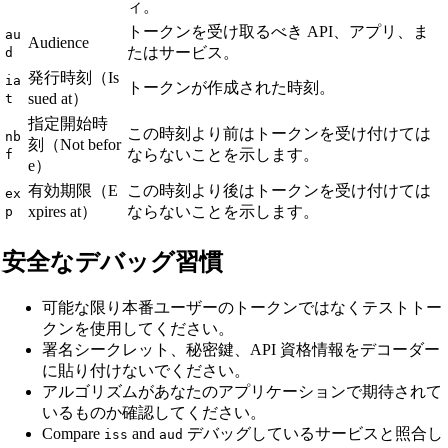
ィ。
トークンを受け取るべき API、アプリ、ま
au
Audience
たはサービス。
d
発行時刻（Is
ia
トークンが作成された時刻。
sued at）
t
指定開始時
この時刻より前はトークンを受け付けては
nb
刻（Not befor
ならないことを示します。
f
e）
有効期限（E
この時刻より後はトークンを受け付けては
ex
xpires at）
ならないことを示します。
p
安全なデバッグ習慣
可能な限り本番ユーザーのトークンではなくテストトー
クンを使用してください。
署名シークレット、秘密鍵、API 資格情報をデコーダー
に貼り付けないでください。
アルゴリズムがあなたのアプリケーションで期待されて
いるものか確認してください。
Compare
and
デバッグしているサービスと照合し
iss
aud