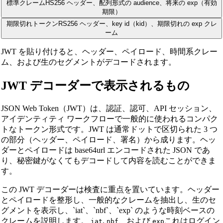
標準クレーム
HS256 ヘッダー、配列形式の audience、将来の exp（有効
期限）
期限切れトークン
RS256 ヘッダー、key id（kid）、期限切れの exp クレ
ーム
JWT を貼り付けると、ヘッダー、ペイロード、時間系クレー
ム、および生のセグメントがデコードされます。
JWT デコーダーで表示されるもの
JSON Web Token（JWT）は、認証、認可、API セッション、
アイデンティティ ワークフローで一般的に使われるコンパク
トなトークン形式です。JWT は通常ドットで区切られた 3 つ
の部分（ヘッダー、ペイロード、署名）から成ります。ヘッ
ダーとペイロードは base64url エンコードされた JSON であ
り、秘密鍵がなくてもデコードして内容を読むことができま
す。
この JWT デコーダーは検査に重点を置いています。ヘッダー
とペイロードを整形し、一般的なクレームを抽出し、生のセ
グメントを表示し、`iat`、`nbf`、`exp` のような時刻ベースの
クレームを説明します。
,
、および
これはログイン
iat
nbf
exp