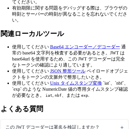
てください。
有効期限に関する問題をデバッグする際は、ブラウザの
時刻とサーバーの時刻が異なることを忘れないでくださ
い。
関連ローカルツール
使用してください
Base64 エンコーダー／デコーダー
通
常の base64 文字列を検査する必要があるとき。JWT は
base64url を使用するため、この JWT デコーダーは完全
なトークンの確認により適しています。
使用してください
JSON 整形ツール
ペイロードオブジェ
クトをトークンの文脈外で整形したいとき。
使用してください
Unix タイムスタンプ変換
`iat`、`nbf`、
`exp` のような NumericDate 値の専用タイムスタンプ確認
が必要なとき。
,
、または
.
iat
nbf
exp
よくある質問
この JWT デコーダーは署名を検証しますか？