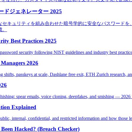
ドジェネレーター 2025
なセキュリティを組み合わせた暗号学的に安全なパスワードを
成。
ity Best Practices 2025
password security following NIST guidelines and industry best practic
d Managers 2026
ng shifts, passkeys at scale, Dashlane free exit, ETH Zurich research,
026
shing: spear emails, voice cloning, deepfakes, and smishing — 2026 w
ation Explained
public, internal, confidential, and restricted information and how those l
 Been Hacked? (Breach Checker)