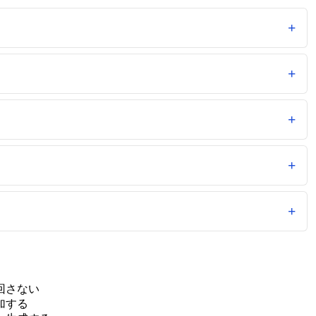
回さない
加する