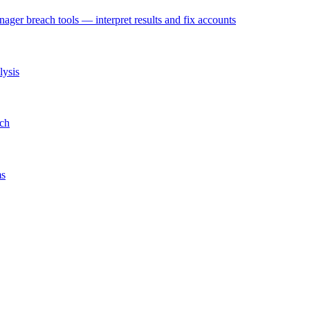
r breach tools — interpret results and fix accounts
lysis
ach
ms