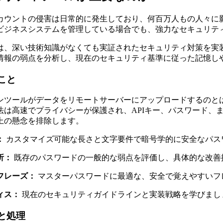
カウントの侵害は日常的に発生しており、何百万人もの人々に
ビジネスシステムを管理している場合でも、強力なセキュリテ
は、深い技術知識がなくても実証されたセキュリティ対策を実
情報の弱点を分析し、現在のセキュリティ基準に従った記憶し
こと
ンツールがデータをリモートサーバーにアップロードするのと
法は高速でプライバシーが保護され、APIキー、パスワード、
上の懸念を排除します。
：
カスタマイズ可能な長さと文字要件で暗号学的に安全なパス
析：
既存のパスワードの一般的な弱点を評価し、具体的な改善
フレーズ：
マスターパスワードに最適な、安全で覚えやすいフ
ィス：
現在のセキュリティガイドラインと実装戦略を学びまし
と処理