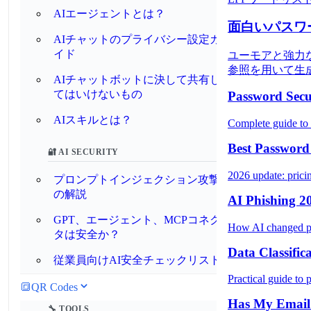
AIエージェントとは？
面白いパスワー
AIチャットのプライバシー設定ガ
イド
ユーモアと強力
参照を用いて生
AIチャットボットに決して共有し
てはいけないもの
Password Secur
AIスキルとは？
Complete guide to 
Best Passwor
🔐 AI SECURITY
2026 update: prici
プロンプトインジェクション攻撃
の解説
AI Phishing 2
GPT、エージェント、MCPコネク
How AI changed phi
タは安全か？
Data Classific
従業員向けAI安全チェックリスト
Practical guide to 
🔳
QR Codes
Has My Email
🔧 TOOLS