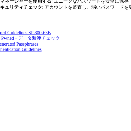
マネージャーを使用する
: ユニークなパスワードを安全に保存
キュリティチェック
: アカウントを監査し、弱いパスワードを
rd Guidelines SP 800-63B
een Pwned - データ漏洩チェック
nerated Passphrases
ntication Guidelines