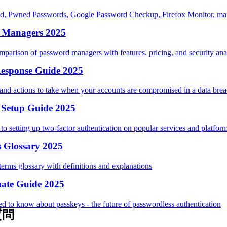
, Pwned Passwords, Google Password Checkup, Firefox Monitor, manage
d Managers 2025
arison of password managers with features, pricing, and security ana
esponse Guide 2025
t and actions to take when your accounts are compromised in a data bre
 Setup Guide 2025
to setting up two-factor authentication on popular services and platfor
s Glossary 2025
terms glossary with definitions and explanations
mate Guide 2025
d to know about passkeys - the future of passwordless authentication
質問