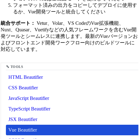
フォーマット済みの出力をコピーしてデプロイに使用す
るか、Vue開発ツールと統合してください
統合サポート：
Vetur、Volar、VS CodeのVue拡張機能、
Nuxt、Quasar、Vuetifyなどの人気フレームワークを含むVue開
発ツールとシームレスに連携します。最新のVueバージョンお
よびフロントエンド開発ワークフロー向けのビルドツールに
🔗
Related Tools
対応しています。
コードフォーマッター＆ビューティファイア
📝
🔧 TOOLS
HTML Beautifier
CSS Beautifier
JavaScript Beautifier
TypeScript Beautifier
JSX Beautifier
Vue Beautifier