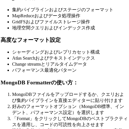
集約パイプラインおよびステージのフォーマット
MapReduceおよびデータ処理操作
GridFSおよびファイルストレージ操作
地理空間クエリおよびインデックス作成
高度なフォーマット設定
シャーディングおよびレプリカセット構成
Atlas Searchおよびテキストインデックス
Change streamsとリアルタイムデータ
パフォーマンス最適化パターン
MongoDB Formatterの使い方：
MongoDBファイルをアップロードするか、クエリおよ
🔗
Related Tools
び集約パイプラインを直接エディターに貼り付けます
好みのフォーマットオプション（MongoDB標準、イン
コードフォーマッター＆ビューティファイア
📝
デント、パフォーマンス設定）を選択します
「Format」をクリックしてMongoDBのベストプラクティ
🔧 TOOLS
スを適用し、コードの可読性を向上させます