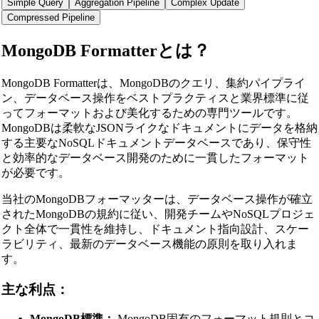
Simple Query
Aggregation Pipeline
Complex Update
Compressed Pipeline
MongoDB Formatterとは？
MongoDB Formatterは、MongoDBのクエリ、集約パイプライ
ン、データベース操作をベストプラクティスと業界標準に従
ってフォーマットおよび美化するための専門ツールです。
MongoDBは柔軟なJSONライクなドキュメントにデータを格納
する主要なNoSQLドキュメントデータベースであり、保守性
と効率的なデータベース開発のために一貫したフォーマット
が必要です。
当社のMongoDBフォーマッターは、データベース操作が確立
されたMongoDBの規約に従い、開発チームやNoSQLプロジェ
クト全体で一貫性を維持し、ドキュメント指向設計、スケー
ラビリティ、最新のデータベース機能の原則を取り入れま
す。
主な利点：
MongoDB標準：
MongoDB固有のフォーマット規則とコ