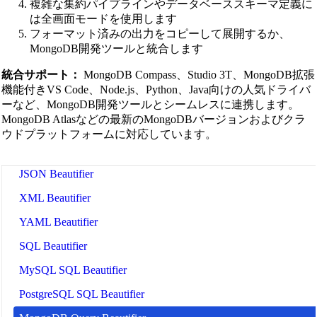
複雑な集約パイプラインやデータベーススキーマ定義に
HTML Beautifier
は全画面モードを使用します
CSS Beautifier
フォーマット済みの出力をコピーして展開するか、
MongoDB開発ツールと統合します
JavaScript Beautifier
統合サポート：
MongoDB Compass、Studio 3T、MongoDB拡張
TypeScript Beautifier
機能付きVS Code、Node.js、Python、Java向けの人気ドライバ
JSX Beautifier
ーなど、MongoDB開発ツールとシームレスに連携します。
MongoDB Atlasなどの最新のMongoDBバージョンおよびクラ
Vue Beautifier
ウドプラットフォームに対応しています。
SCSS Beautifier
JSON Beautifier
XML Beautifier
YAML Beautifier
SQL Beautifier
MySQL SQL Beautifier
PostgreSQL SQL Beautifier