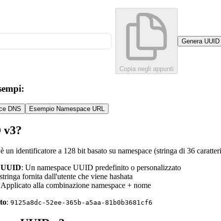
Genera UUID
Copia negli appunti
sempi:
ce DNS
Esempio Namespace URL
 v3?
è un identificatore a 128 bit basato su namespace (stringa di 36 caratt
 UUID
: Un namespace UUID predefinito o personalizzato
stringa fornita dall'utente che viene hashata
: Applicato alla combinazione namespace + nome
to
:
9125a8dc-52ee-365b-a5aa-81b0b3681cf6