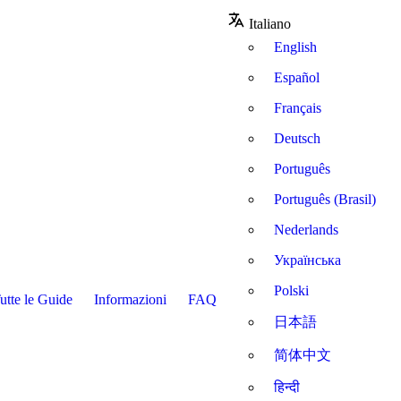
Italiano
English
Español
Français
Deutsch
Português
Português (Brasil)
Nederlands
Українська
Polski
utte le Guide
Informazioni
FAQ
日本語
简体中文
हिन्दी