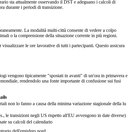
rario sta attualmente osservando il DST e adeguano i calcoli di
a durante i periodi di transizione.
poraneamente. La modalità multi-città consente di vedere a colpo
ottimali o la comprensione della situazione corrente in più regioni.
visualizzare le ore lavorative di tutti i partecipanti. Questo assicura
rologi vengono tipicamente "spostati in avanti" di un'ora in primavera e
o mondiale, rendendolo una fonte importante di confusione sui fusi
ails
iali non lo fanno a causa della minima variazione stagionale della lu
., le transizioni negli US rispetto all'EU avvengono in date diverse)
ate su calcoli del calendario
ntrario dell'emisfero nord