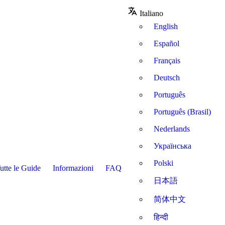
Italiano
English
Español
Français
Deutsch
Português
Português (Brasil)
Nederlands
Українська
Polski
utte le Guide
Informazioni
FAQ
日本語
简体中文
हिन्दी