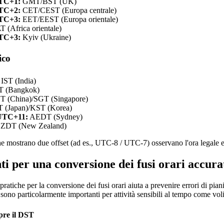
TC+1:
GMT/BST (UK)
TC+2:
CET/CEST (Europa centrale)
TC+3:
EET/EEST (Europa orientale)
 (Africa orientale)
TC+3:
Kyiv (Ukraine)
ico
IST (India)
T (Bangkok)
 (China)/SGT (Singapore)
 (Japan)/KST (Korea)
UTC+11:
AEDT (Sydney)
ZDT (New Zealand)
che mostrano due offset (ad es., UTC-8 / UTC-7) osservano l'ora legale e 
i per una conversione dei fusi orari accura
 pratiche per la conversione dei fusi orari aiuta a prevenire errori di pia
sono particolarmente importanti per attività sensibili al tempo come voli,
pre il DST