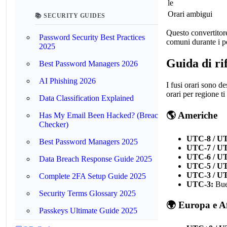
le
Orari ambigui
📚 SECURITY GUIDES
Questo convertitor
Password Security Best Practices
comuni durante i pe
2025
Guida di ri
Best Password Managers 2026
AI Phishing 2026
I fusi orari sono d
orari per regione ti
Data Classification Explained
🌎 Americhe
Has My Email Been Hacked? (Breach
Checker)
UTC-8 / U
Best Password Managers 2025
UTC-7 / U
UTC-6 / U
Data Breach Response Guide 2025
UTC-5 / U
UTC-3 / U
Complete 2FA Setup Guide 2025
UTC-3:
Bue
Security Terms Glossary 2025
🌍 Europa e A
Passkeys Ultimate Guide 2025