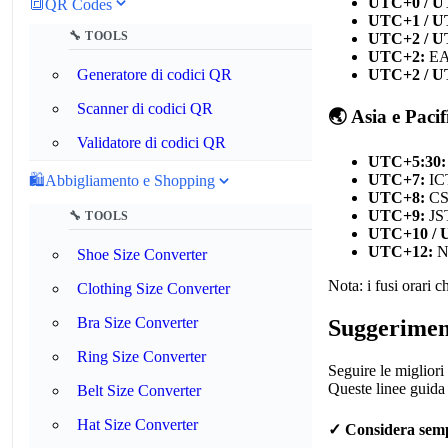
UTC+0 / U
🔳
QR Codes
UTC+1 / U
🔧 TOOLS
UTC+2 / U
UTC+2:
EAT
Generatore di codici QR
UTC+2 / U
Scanner di codici QR
🌏 Asia e Pacif
Validatore di codici QR
UTC+5:30:
UTC+7:
IC
🛍️
Abbigliamento e Shopping
UTC+8:
CST
UTC+9:
JST
🔧 TOOLS
UTC+10 / 
UTC+12:
N
Shoe Size Converter
Nota: i fusi orari 
Clothing Size Converter
Bra Size Converter
Suggeriment
Ring Size Converter
Seguire le migliori
Queste linee guida 
Belt Size Converter
Hat Size Converter
✓ Considera sem