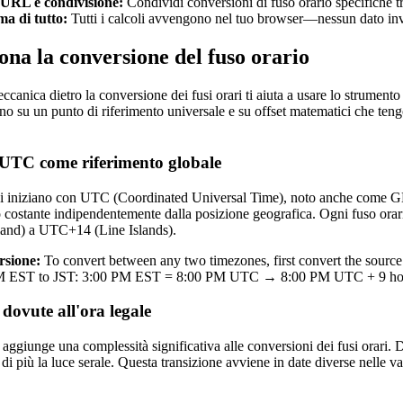
 URL e condivisione:
Condividi conversioni di fuso orario specifiche t
ma di tutto:
Tutti i calcoli avvengono nel tuo browser—nessun dato invi
na la conversione del fuso orario
anica dietro la conversione dei fusi orari ti aiuta a usare lo strumento 
no su un punto di riferimento universale e su offset matematici che teng
TC come riferimento globale
oni iniziano con UTC (Coordinated Universal Time), noto anche come
costante indipendentemente dalla posizione geografica. Ogni fuso orario
and) a UTC+14 (Line Islands).
rsione:
To convert between any two timezones, first convert the source 
PM EST to JST: 3:00 PM EST = 8:00 PM UTC → 8:00 PM UTC + 9 hou
dovute all'ora legale
aggiunge una complessità significativa alle conversioni dei fusi orari. D
e di più la luce serale. Questa transizione avviene in date diverse nelle v