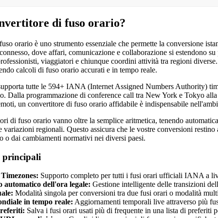
nvertitore di fuso orario?
fuso orario è uno strumento essenziale che permette la conversione istanta
onnesso, dove affari, comunicazione e collaborazione si estendono su pi
ofessionisti, viaggiatori e chiunque coordini attività tra regioni diverse.
endo calcoli di fuso orario accurati e in tempo reale.
upporta tutte le 594+ IANA (Internet Assigned Numbers Authority) time
do. Dalla programmazione di conference call tra New York e Tokyo alla p
oti, un convertitore di fuso orario affidabile è indispensabile nell'amb
ori di fuso orario vanno oltre la semplice aritmetica, tenendo automatica
lle variazioni regionali. Questo assicura che le vostre conversioni restin
rio o dai cambiamenti normativi nei diversi paesi.
 principali
Timezones:
Supporto completo per tutti i fusi orari ufficiali IANA a 
 automatico dell'ora legale:
Gestione intelligente delle transizioni dell
ale:
Modalità singola per conversioni tra due fusi orari o modalità multi
ndiale in tempo reale:
Aggiornamenti temporali live attraverso più fus
referiti:
Salva i fusi orari usati più di frequente in una lista di preferit