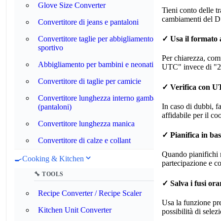
Glove Size Converter
Tieni conto delle t
cambiamenti del DST
Convertitore di jeans e pantaloni
Convertitore taglie per abbigliamento
✓ Usa il formato 
sportivo
Per chiarezza, com
Abbigliamento per bambini e neonati
UTC" invece di "
Convertitore di taglie per camicie
✓ Verifica con 
Convertitore lunghezza interno gamba
In caso di dubbi, f
(pantaloni)
affidabile per il c
Convertitore lunghezza manica
✓ Pianifica in bas
Convertitore di calze e collant
Quando pianifichi ri
🍳
Cooking & Kitchen
partecipazione e c
🔧 TOOLS
✓ Salva i fusi ora
Recipe Converter / Recipe Scaler
Usa la funzione pre
Kitchen Unit Converter
possibilità di selez