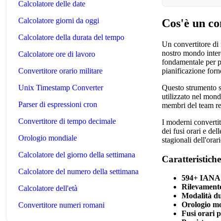
Calcolatore delle date
Calcolatore giorni da oggi
Cos'è un co
Calcolatore della durata del tempo
Un convertitore di 
nostro mondo interc
Calcolatore ore di lavoro
fondamentale per pr
pianificazione forn
Convertitore orario militare
Questo strumento s
Unix Timestamp Converter
utilizzato nel mon
Parser di espressioni cron
membri del team rem
Convertitore di tempo decimale
I moderni convertit
dei fusi orari e de
Orologio mondiale
stagionali dell'ora
Calcolatore del giorno della settimana
Caratteristiche
Calcolatore del numero della settimana
594+ IANA 
Rilevamento
Calcolatore dell'età
Modalità du
Orologio mo
Convertitore numeri romani
Fusi orari p