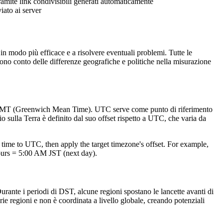
ramite link condivisibili generati automaticamente
ato ai server
in modo più efficace e a risolvere eventuali problemi. Tutte le
ono conto delle differenze geografiche e politiche nella misurazione
 GMT (Greenwich Mean Time). UTC serve come punto di riferimento
 sulla Terra è definito dal suo offset rispetto a UTC, che varia da
time to UTC, then apply the target timezone's offset. For example,
rs = 5:00 AM JST (next day).
urante i periodi di DST, alcune regioni spostano le lancette avanti di
arie regioni e non è coordinata a livello globale, creando potenziali