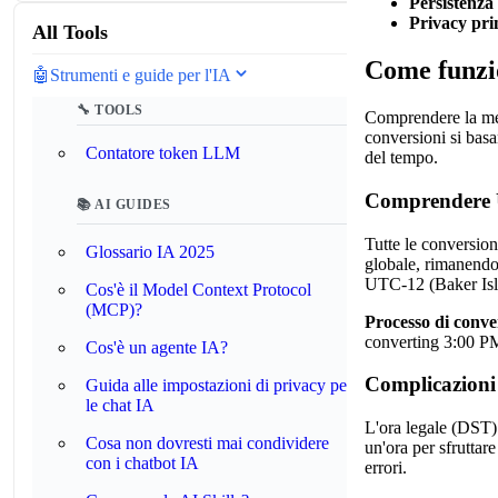
Persistenza
Privacy pri
All Tools
Come funzio
🤖
Strumenti e guide per l'IA
🔧 TOOLS
Comprendere la mecc
conversioni si basa
Contatore token LLM
del tempo.
Comprendere U
📚 AI GUIDES
Tutte le conversi
Glossario IA 2025
globale, rimanendo 
UTC-12 (Baker Isl
Cos'è il Model Context Protocol
(MCP)?
Processo di conve
converting 3:00 
Cos'è un agente IA?
Complicazioni 
Guida alle impostazioni di privacy per
le chat IA
L'ora legale (DST) 
Cosa non dovresti mai condividere
un'ora per sfruttar
con i chatbot IA
errori.