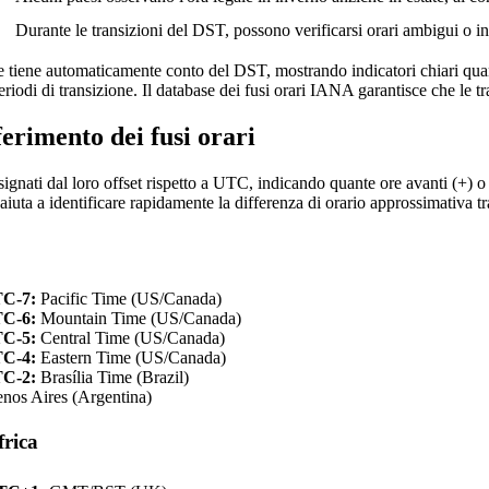
Durante le transizioni del DST, possono verificarsi orari ambigui o in
e tiene automaticamente conto del DST, mostrando indicatori chiari quan
riodi di transizione. Il database dei fusi orari IANA garantisce che le tr
ferimento dei fusi orari
esignati dal loro offset rispetto a UTC, indicando quante ore avanti (+) o
 aiuta a identificare rapidamente la differenza di orario approssimativa tra
TC-7:
Pacific Time (US/Canada)
TC-6:
Mountain Time (US/Canada)
TC-5:
Central Time (US/Canada)
TC-4:
Eastern Time (US/Canada)
TC-2:
Brasília Time (Brazil)
nos Aires (Argentina)
frica