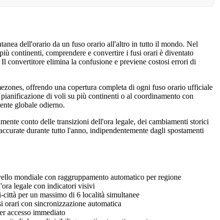
nea dell'orario da un fuso orario all'altro in tutto il mondo. Nel
ù continenti, comprendere e convertire i fusi orari è diventato
 Il convertitore elimina la confusione e previene costosi errori di
zones, offrendo una copertura completa di ogni fuso orario ufficiale
ianificazione di voli su più continenti o al coordinamento con
iente globale odierno.
mente conto delle transizioni dell'ora legale, dei cambiamenti storici
o accurate durante tutto l'anno, indipendentemente dagli spostamenti
livello mondiale con raggruppamento automatico per regione
'ora legale con indicatori visivi
-città per un massimo di 6 località simultanee
i orari con sincronizzazione automatica
i per accesso immediato