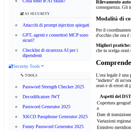
Cosa sono le AI Skills?
Rilevamento auto
conseguenza. Gli in
🔐 AI SECURITY
Modalità di co
Attacchi di prompt injection spiegati
Per il coordinament
GPT, agenti e connettori MCP sono
d'occhio che ora è i
sicuri?
Migliori pratiche:
Checklist di sicurezza AI per i
che tu scelga orari 
dipendenti
Comprender
🔐
Security Tools
L'ora legale è una 
🔧 TOOLS
"indietro" di un'or
orari e di errori d
Password Strength Checker 2025
Aspetti del DS
Decodificatore JWT
Copertura geograf
Password Generator 2025
a
Date di transizion
XKCD Passphrase Generator 2025
Variazioni regional
Funny Password Generator 2025
Emisfero meridio