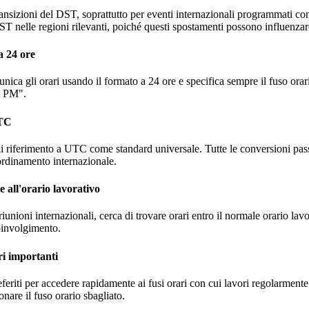
ransizioni del DST, soprattutto per eventi internazionali programmati c
 nelle regioni rilevanti, poiché questi spostamenti possono influenzare 
a 24 ore
unica gli orari usando il formato a 24 ore e specifica sempre il fuso o
2 PM".
UTC
ai riferimento a UTC come standard universale. Tutte le conversioni pas
oordinamento internazionale.
e all'orario lavorativo
unioni internazionali, cerca di trovare orari entro il normale orario lavo
oinvolgimento.
ri importanti
feriti per accedere rapidamente ai fusi orari con cui lavori regolarmente
ionare il fuso orario sbagliato.