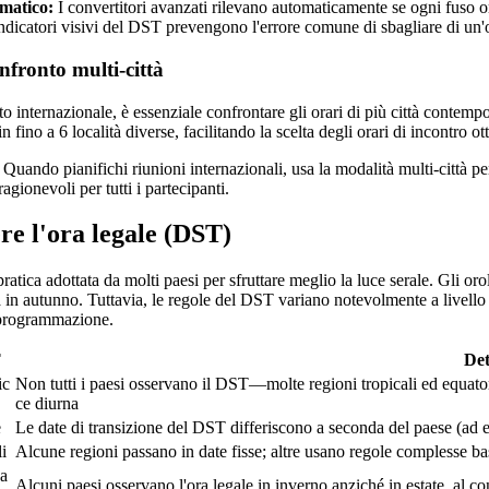
matico:
I convertitori avanzati rilevano automaticamente se ogni fuso o
dicatori visivi del DST prevengono l'errore comune di sbagliare di un'or
nfronto multi-città
o internazionale, è essenziale confrontare gli orari di più città contem
n fino a 6 località diverse, facilitando la scelta degli orari di incontro 
Quando pianifichi riunioni internazionali, usa la modalità multi-città per 
ragionevoli per tutti i partecipanti.
e l'ora legale (DST)
pratica adottata da molti paesi per sfruttare meglio la luce serale. Gli o
a in autunno. Tuttavia, le regole del DST variano notevolmente a livell
i programmazione.
T
Det
ic
Non tutti i paesi osservano il DST—molte regioni tropicali ed equator
ce diurna
e
Le date di transizione del DST differiscono a seconda del paese (ad es
i
Alcune regioni passano in date fisse; altre usano regole complesse bas
na
Alcuni paesi osservano l'ora legale in inverno anziché in estate, al co