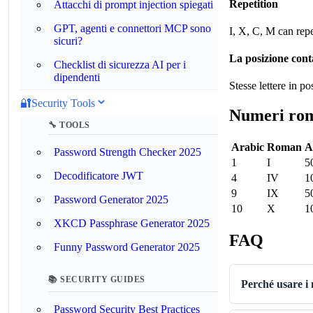
Repetition
Attacchi di prompt injection spiegati
GPT, agenti e connettori MCP sono
I, X, C, M can rep
sicuri?
La posizione cont
Checklist di sicurezza AI per i
dipendenti
Stesse lettere in po
🔐
Security Tools
Numeri ro
🔧 TOOLS
Arabic
Roman
A
Password Strength Checker 2025
1
I
5
Decodificatore JWT
4
IV
1
9
IX
5
Password Generator 2025
10
X
1
XKCD Passphrase Generator 2025
FAQ
Funny Password Generator 2025
📚 SECURITY GUIDES
Perché usare i
Password Security Best Practices