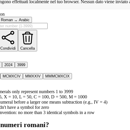
vengono effettuati localmente nel tuo browser. Nessun dato viene inviato
ion
Roman → Arabic
Condividi
Cancella
2024
3999
MCMXCIV
MMXXIV
MMMCMXCIX
rals only represent numbers 1 to 3999
 5, X = 10, L = 50, C = 100, D = 500, M = 1000
umeral before a larger one means subtraction (e.g., IV = 4)
n't have a symbol for zero
vention: no more than 3 identical symbols in a row
i numeri romani?