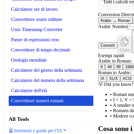
Tutti i calcoli 
Calcolatore ore di lavoro
Conversion Direct
Convertitore orario militare
Arabic → Roman
Arabic Number
Unix Timestamp Converter
Parser di espressioni cron
Converti
Convertitore di tempo decimale
Copia
Esempi rapidi
Orologio mondiale
Arabic to Roman:
9
49
99
1994
Calcolatore del giorno della settimana
Roman to Arabic:
IX
XLIX
XCIX
Calcolatore del numero della settimana
💡
Did you know?
Calcolatore dell'età
•
Roman nume
•
I = 1, V =
Convertitore numeri romani
•
A smaller n
•
Romans did
•
Modern con
All Tools
Cosa sono 
🤖
Strumenti e guide per l'IA