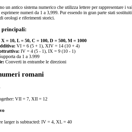
o un antico sistema numerico che utilizza lettere per rappresentare i va
esprimere numeri da 1 a 3,999. Pur essendo in gran parte stati sostitui
di orologi e riferimenti storici.
 principali:
5, X = 10, L = 50, C = 100, D = 500, M = 1000
dditiva:
VI = 6 (5 + 1), XIV = 14 (10 + 4)
ttrattiva:
IV = 4 (5 - 1), IX = 9 (10 - 1)
upporta da 1 a 3.999
le:
Converti in entrambe le direzioni
 numeri romani
o
ogether: VII = 7, XII = 12
ivo
e larger is subtracted: IV = 4, XL = 40