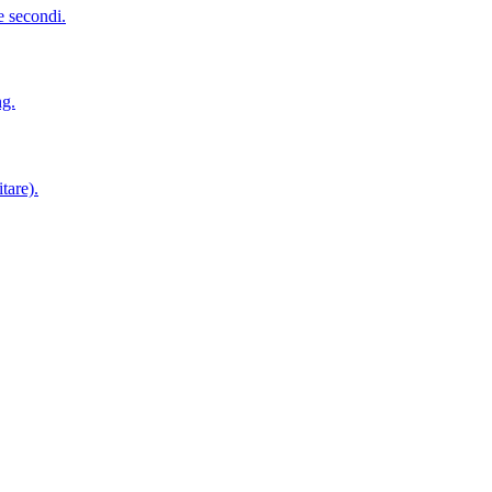
 e secondi.
ng.
tare).