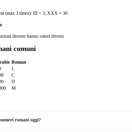
eat (max 3 times): III = 3, XXX = 30
a
sizioni diverse hanno valori diversi
mani comuni
rabic
Roman
0
L
00
C
00
D
000
M
 numeri romani oggi?