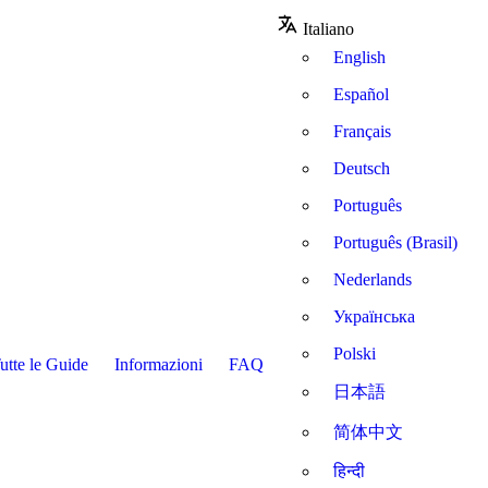
Italiano
English
Español
Français
Deutsch
Português
Português (Brasil)
Nederlands
Українська
Polski
utte le Guide
Informazioni
FAQ
日本語
简体中文
हिन्दी