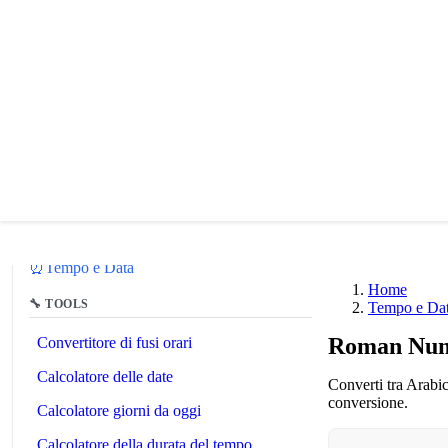
🔗
Related Tools
⏰
Tempo e Data
Home
🔧 TOOLS
Tempo e Da
Roman Num
Convertitore di fusi orari
Calcolatore delle date
Converti tra Arabi
conversione.
Calcolatore giorni da oggi
Calcolatore della durata del tempo