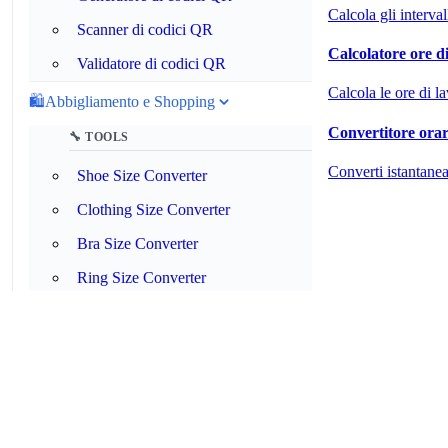
Calcola gli interval
Scanner di codici QR
Calcolatore ore d
Validatore di codici QR
Calcola le ore di la
🛍️
Abbigliamento e Shopping
Convertitore orar
🔧 TOOLS
Converti istantanea
Shoe Size Converter
Clothing Size Converter
Bra Size Converter
Ring Size Converter
Belt Size Converter
Hat Size Converter
Glove Size Converter
Convertitore di jeans e pantaloni
Convertitore taglie per abbigliamento