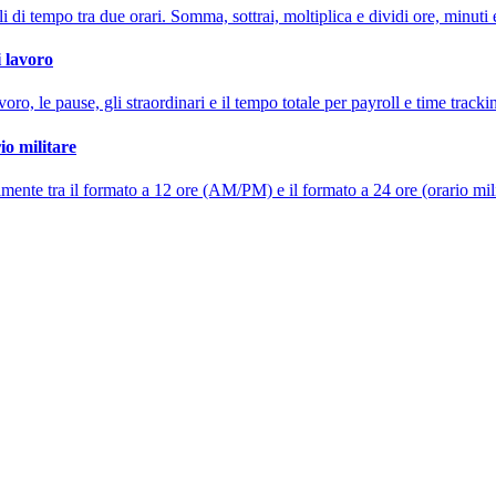
li di tempo tra due orari. Somma, sottrai, moltiplica e dividi ore, minuti
i lavoro
voro, le pause, gli straordinari e il tempo totale per payroll e time tracki
io militare
mente tra il formato a 12 ore (AM/PM) e il formato a 24 ore (orario mili