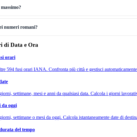
re massimo?
nei numeri romani?
ri di Data e Ora
si orari
oltre 594 fusi orari IANA. Confronta più città e gestisci automaticamente
date
iorni, settimane, mesi e anni da qualsiasi data. Calcola i giorni lavorativ
i da oggi
giorni, settimane o mesi da oggi. Calcola istantaneamente date di destina
 durata del tempo