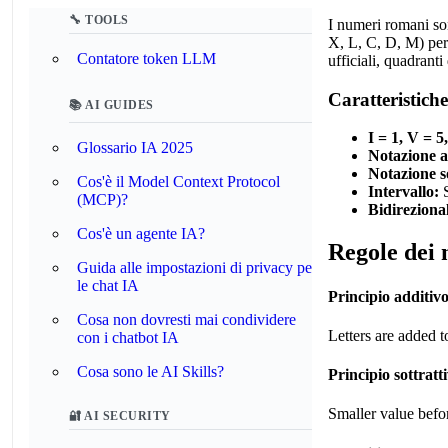
🔧 TOOLS
I numeri romani son
X, L, C, D, M) per 
Contatore token LLM
ufficiali, quadranti 
Caratteristiche
📚 AI GUIDES
I = 1, V = 
Glossario IA 2025
Notazione a
Notazione so
Cos'è il Model Context Protocol
Intervallo:
S
(MCP)?
Bidireziona
Cos'è un agente IA?
Regole dei
Guida alle impostazioni di privacy per
le chat IA
Principio additiv
Cosa non dovresti mai condividere
Letters are added t
con i chatbot IA
Cosa sono le AI Skills?
Principio sottratt
Smaller value befor
🔐 AI SECURITY