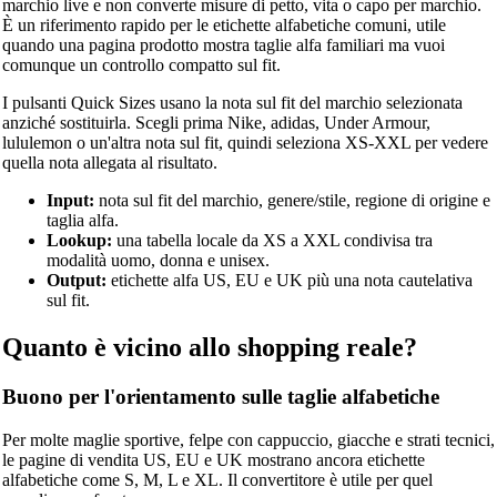
marchio live e non converte misure di petto, vita o capo per marchio.
È un riferimento rapido per le etichette alfabetiche comuni, utile
quando una pagina prodotto mostra taglie alfa familiari ma vuoi
comunque un controllo compatto sul fit.
I pulsanti Quick Sizes usano la nota sul fit del marchio selezionata
anziché sostituirla. Scegli prima Nike, adidas, Under Armour,
lululemon o un'altra nota sul fit, quindi seleziona XS-XXL per vedere
quella nota allegata al risultato.
Input:
nota sul fit del marchio, genere/stile, regione di origine e
taglia alfa.
Lookup:
una tabella locale da XS a XXL condivisa tra
modalità uomo, donna e unisex.
Output:
etichette alfa US, EU e UK più una nota cautelativa
sul fit.
Quanto è vicino allo shopping reale?
Buono per l'orientamento sulle taglie alfabetiche
Per molte maglie sportive, felpe con cappuccio, giacche e strati tecnici,
le pagine di vendita US, EU e UK mostrano ancora etichette
alfabetiche come S, M, L e XL. Il convertitore è utile per quel