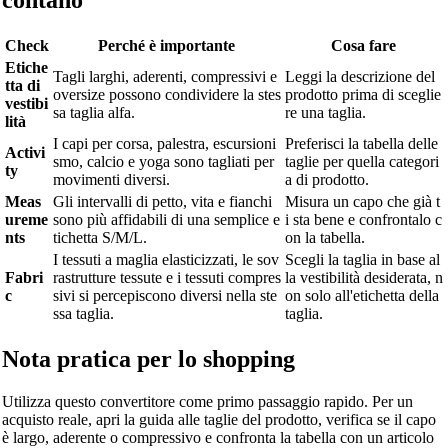
contano
Check
Perché è importante
Cosa fare
Etiche
Tagli larghi, aderenti, compressivi e
Leggi la descrizione del
tta di
oversize possono condividere la stes
prodotto prima di sceglie
vestibi
sa taglia alfa.
re una taglia.
lità
I capi per corsa, palestra, escursioni
Preferisci la tabella delle
Activi
smo, calcio e yoga sono tagliati per
taglie per quella categori
ty
movimenti diversi.
a di prodotto.
Meas
Gli intervalli di petto, vita e fianchi
Misura un capo che già t
ureme
sono più affidabili di una semplice e
i sta bene e confrontalo c
nts
tichetta S/M/L.
on la tabella.
I tessuti a maglia elasticizzati, le sov
Scegli la taglia in base al
Fabri
rastrutture tessute e i tessuti compres
la vestibilità desiderata, n
c
sivi si percepiscono diversi nella ste
on solo all'etichetta della
ssa taglia.
taglia.
Nota pratica per lo shopping
Utilizza questo convertitore come primo passaggio rapido. Per un
acquisto reale, apri la guida alle taglie del prodotto, verifica se il capo
è largo, aderente o compressivo e confronta la tabella con un articolo