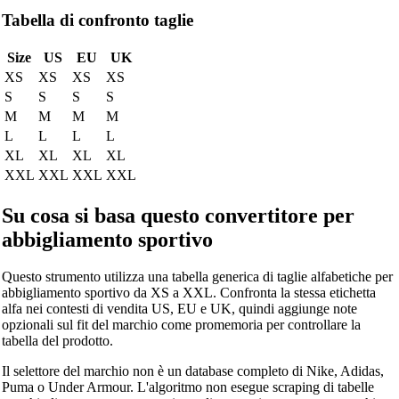
Tabella di confronto taglie
Size
US
EU
UK
XS
XS
XS
XS
S
S
S
S
M
M
M
M
L
L
L
L
XL
XL
XL
XL
XXL
XXL
XXL
XXL
Su cosa si basa questo convertitore per
abbigliamento sportivo
Questo strumento utilizza una tabella generica di taglie alfabetiche per
abbigliamento sportivo da XS a XXL. Confronta la stessa etichetta
alfa nei contesti di vendita US, EU e UK, quindi aggiunge note
opzionali sul fit del marchio come promemoria per controllare la
tabella del prodotto.
Il selettore del marchio non è un database completo di Nike, Adidas,
Puma o Under Armour. L'algoritmo non esegue scraping di tabelle