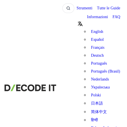
Strumenti
Tutte le Guide
Informazioni
FAQ
English
Español
Français
Deutsch
Português
Português (Brasil)
Nederlands
Українська
Polski
日本語
简体中文
हिन्दी