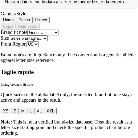
Nessun dato viene inviato a server né memorizzato da remoto.
Gender/Style
Uomo
Donna
Unisex
Copia
Reimposta
Brand fit note
Size
From Region
Brand notes are fit guidance only. The conversion is a generic athletic
apparel letter-size reference.
Taglie rapide
Using
Generic
fit note
Quick sizes set the alpha label only; the selected brand fit note stays
active and appears in the result.
XS
S
M
L
XL
XXL
Note:
This is not a verified brand-size database. Treat the result as a
letter-size starting point and check the specific product chart before
ordering.