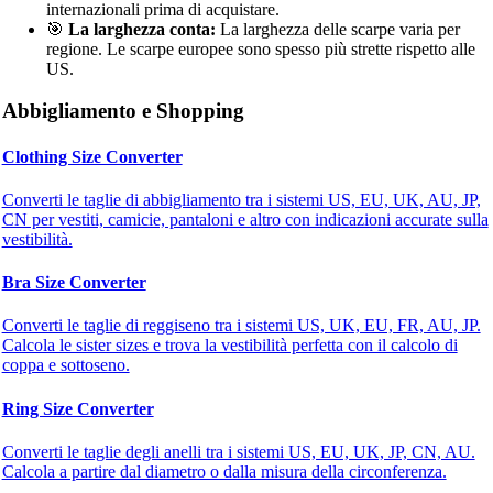
internazionali prima di acquistare.
🎯
La larghezza conta:
La larghezza delle scarpe varia per
regione. Le scarpe europee sono spesso più strette rispetto alle
US.
Abbigliamento e Shopping
Clothing Size Converter
Converti le taglie di abbigliamento tra i sistemi US, EU, UK, AU, JP,
CN per vestiti, camicie, pantaloni e altro con indicazioni accurate sulla
vestibilità.
Bra Size Converter
Converti le taglie di reggiseno tra i sistemi US, UK, EU, FR, AU, JP.
Calcola le sister sizes e trova la vestibilità perfetta con il calcolo di
coppa e sottoseno.
Ring Size Converter
Converti le taglie degli anelli tra i sistemi US, EU, UK, JP, CN, AU.
Calcola a partire dal diametro o dalla misura della circonferenza.