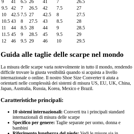
9
41
6.5
26
41
7
26.5
9.5
42
7
26.5
42
7.5
27
10
42.5
7.5
27
42.5
8
27.5
10.5
43
8
27.5
43
8.5
28
11
44
8.5
28
44
9
28.5
11.5
45
9
28.5
45
9.5
29
12
46
9.5
29
46
10
29.5
Guida alle taglie delle scarpe nel mondo
La misura delle scarpe varia notevolmente in tutto il mondo, rendendo
difficile trovare la giusta vestibilità quando si acquista a livello
internazionale o online. Il nostro Shoe Size Converter ti aiuta a
orientarti nelle complessità dei sistemi di misura US, EU, UK, China,
Japan, Australia, Russia, Korea, Mexico e Brazil.
Caratteristiche principali:
10 sistemi internazionali:
Converti tra i principali standard
internazionali di misura delle scarpe
Specifico per genere:
Taglie separate per uomo, donna e
bambini
Riferimento lunghezza del piede:
Vedi le misure sia in