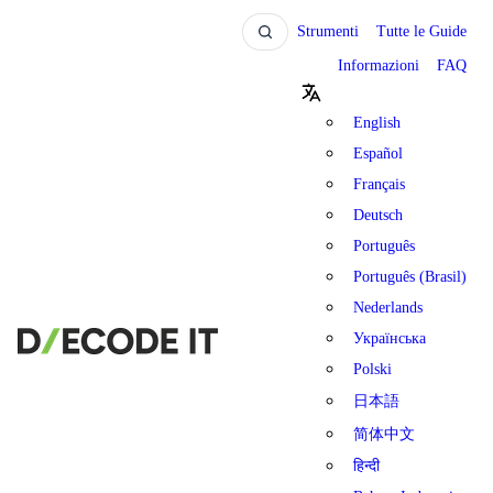
Strumenti
Tutte le Guide
Informazioni
FAQ
English
Español
Français
Deutsch
Português
Português (Brasil)
Nederlands
Українська
Polski
日本語
简体中文
हिन्दी