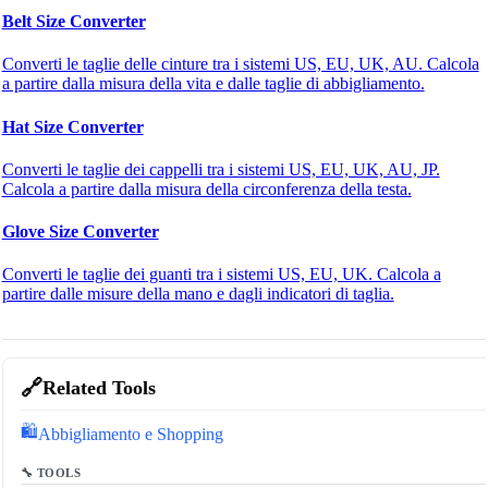
Belt Size Converter
Converti le taglie delle cinture tra i sistemi US, EU, UK, AU. Calcola
a partire dalla misura della vita e dalle taglie di abbigliamento.
Hat Size Converter
Converti le taglie dei cappelli tra i sistemi US, EU, UK, AU, JP.
Calcola a partire dalla misura della circonferenza della testa.
Glove Size Converter
Converti le taglie dei guanti tra i sistemi US, EU, UK. Calcola a
partire dalle misure della mano e dagli indicatori di taglia.
🔗
Related Tools
🛍️
Abbigliamento e Shopping
🔧 TOOLS