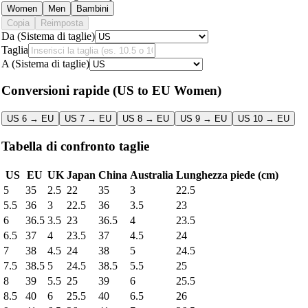
Women
Men
Bambini
Copia
Reimposta
Da (Sistema di taglie)
Taglia
A (Sistema di taglie)
Conversioni rapide
(US to EU Women)
US 6 → EU
US 7 → EU
US 8 → EU
US 9 → EU
US 10 → EU
Tabella di confronto taglie
US
EU
UK
Japan
China
Australia
Lunghezza piede (cm)
5
35
2.5
22
35
3
22.5
5.5
36
3
22.5
36
3.5
23
6
36.5
3.5
23
36.5
4
23.5
6.5
37
4
23.5
37
4.5
24
7
38
4.5
24
38
5
24.5
7.5
38.5
5
24.5
38.5
5.5
25
8
39
5.5
25
39
6
25.5
8.5
40
6
25.5
40
6.5
26