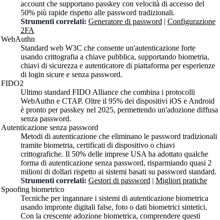
account che supportano passkey con velocità di accesso del
50% più rapide rispetto alle password tradizionali.
Strumenti correlati:
Generatore di password
|
Configurazione
2FA
WebAuthn
Standard web W3C che consente un'autenticazione forte
usando crittografia a chiave pubblica, supportando biometria,
chiavi di sicurezza e autenticatore di piattaforma per esperienze
di login sicure e senza password.
FIDO2
Ultimo standard FIDO Alliance che combina i protocolli
WebAuthn e CTAP. Oltre il 95% dei dispositivi iOS e Android
è pronto per passkey nel 2025, permettendo un'adozione diffusa
senza password.
Autenticazione senza password
Metodi di autenticazione che eliminano le password tradizionali
tramite biometria, certificati di dispositivo o chiavi
crittografiche. Il 50% delle imprese USA ha adottato qualche
forma di autenticazione senza password, risparmiando quasi 2
milioni di dollari rispetto ai sistemi basati su password standard.
Strumenti correlati:
Gestori di password
|
Migliori pratiche
Spoofing biometrico
Tecniche per ingannare i sistemi di autenticazione biometrica
usando impronte digitali false, foto o dati biometrici sintetici.
Con la crescente adozione biometrica, comprendere questi