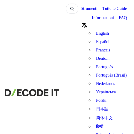
Strumenti
Tutte le Guide
Informazioni
FAQ
English
Español
Français
Deutsch
Português
Português (Brasil)
Nederlands
Українська
Polski
日本語
简体中文
हिन्दी