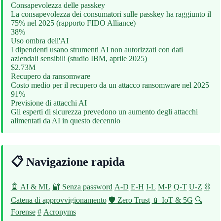
Consapevolezza delle passkey
La consapevolezza dei consumatori sulle passkey ha raggiunto il
75% nel 2025 (rapporto FIDO Alliance)
38%
Uso ombra dell'AI
I dipendenti usano strumenti AI non autorizzati con dati
aziendali sensibili (studio IBM, aprile 2025)
$2.73M
Recupero da ransomware
Costo medio per il recupero da un attacco ransomware nel 2025
91%
Previsione di attacchi AI
Gli esperti di sicurezza prevedono un aumento degli attacchi
alimentati da AI in questo decennio
📋 Navigazione rapida
🤖 AI & ML
🔐 Senza password
A-D
E-H
I-L
M-P
Q-T
U-Z
⛓️
Catena di approvvigionamento
🛡️ Zero Trust
📱 IoT & 5G
🔍
Forense
#
Acronyms