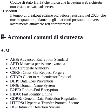
Codice di stato HTTP che indica che la pagina web richiesta
non è stata trovata sul server.
51 secondi
Il tempo di breakout eCrime più veloce registrato nel 2025, che
mostra quanto rapidamente gli attaccanti possono muoversi
lateralmente attraverso reti compromesse.
📝 Acronomi comuni di sicurezza
A-M
AES:
Advanced Encryption Standard
APT:
Minaccia persistente avanzata
CA:
Certificate Authority
CSRF:
Cross-Site Request Forgery
CTAP:
Client to Authenticator Protocol
DLP:
Data Loss Prevention
DNS:
Domain Name System
E2EE:
End-to-End Encryption
FIDO:
Fast Identity Online
GDPR:
General Data Protection Regulation
HTTPS:
Hypertext Transfer Protocol Secure
IDS:
Intrusion Detection System