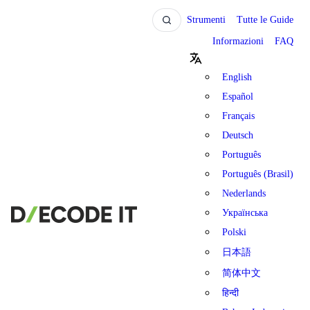
Strumenti
Tutte le Guide
Informazioni
FAQ
English
Español
Français
Deutsch
Português
Português (Brasil)
Nederlands
Українська
Polski
日本語
简体中文
हिन्दी