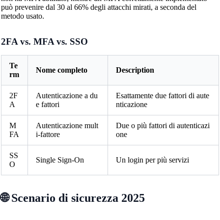
può prevenire dal 30 al 66% degli attacchi mirati, a seconda del
metodo usato.
2FA vs. MFA vs. SSO
Te
Nome completo
Description
rm
2F
Autenticazione a du
Esattamente due fattori di aute
A
e fattori
nticazione
M
Autenticazione mult
Due o più fattori di autenticazi
FA
i-fattore
one
SS
Single Sign-On
Un login per più servizi
O
🌐 Scenario di sicurezza 2025