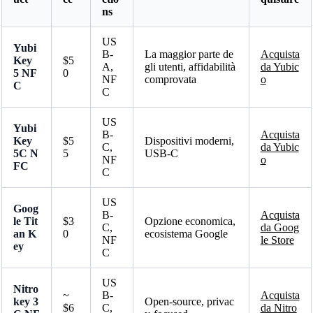
ns
US
Yubi
B-
La maggior parte de
Acquista
Key
$5
A,
gli utenti, affidabilità
da Yubic
5 NF
0
NF
comprovata
o
C
C
US
Yubi
B-
Acquista
Key
$5
Dispositivi moderni,
C,
da Yubic
5C N
5
USB-C
NF
o
FC
C
US
Goog
B-
Acquista
le Tit
$3
Opzione economica,
C,
da Goog
an K
0
ecosistema Google
NF
le Store
ey
C
US
Nitro
~
B-
Acquista
key 3
Open-source, privac
$6
C,
da Nitro