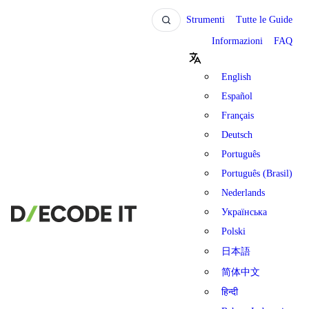
Strumenti
Tutte le Guide
Informazioni
FAQ
English
Español
Français
Deutsch
Português
Português (Brasil)
Nederlands
Українська
Polski
日本語
简体中文
हिन्दी