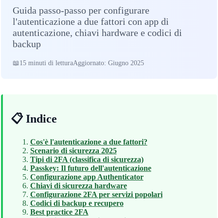
Guida passo-passo per configurare
l'autenticazione a due fattori con app di
autenticazione, chiavi hardware e codici di
backup
15 minuti di lettura
Aggiornato: Giugno 2025
📋 Indice
Cos'è l'autenticazione a due fattori?
Scenario di sicurezza 2025
Tipi di 2FA (classifica di sicurezza)
Passkey: Il futuro dell'autenticazione
Configurazione app Authenticator
Chiavi di sicurezza hardware
Configurazione 2FA per servizi popolari
Codici di backup e recupero
Best practice 2FA