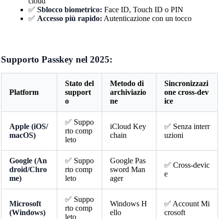
cloud
✅
Sblocco biometrico:
Face ID, Touch ID o PIN
✅
Accesso più rapido:
Autenticazione con un tocco
Supporto Passkey nel 2025:
Stato del
Metodo di
Sincronizzazi
Platform
support
archiviazio
one cross-dev
o
ne
ice
✅ Suppo
Apple (iOS/
iCloud Key
✅ Senza interr
rto comp
macOS)
chain
uzioni
leto
Google (An
✅ Suppo
Google Pas
✅ Cross-devic
droid/Chro
rto comp
sword Man
e
me)
leto
ager
✅ Suppo
Microsoft
Windows H
✅ Account Mi
rto comp
(Windows)
ello
crosoft
leto