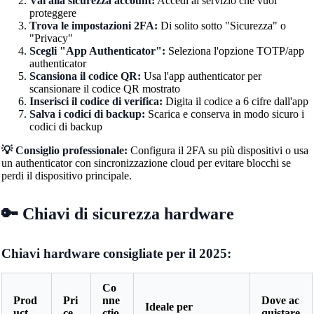
Vai alla sicurezza account:
Accedi al servizio che vuoi
proteggere
Trova le impostazioni 2FA:
Di solito sotto "Sicurezza" o
"Privacy"
Scegli "App Authenticator":
Seleziona l'opzione TOTP/app
authenticator
Scansiona il codice QR:
Usa l'app authenticator per
scansionare il codice QR mostrato
Inserisci il codice di verifica:
Digita il codice a 6 cifre dall'app
Salva i codici di backup:
Scarica e conserva in modo sicuro i
codici di backup
💡 Consiglio professionale:
Configura il 2FA su più dispositivi o usa
un authenticator con sincronizzazione cloud per evitare blocchi se
perdi il dispositivo principale.
🔑 Chiavi di sicurezza hardware
Chiavi hardware consigliate per il 2025:
Co
Prod
Pri
nne
Dove ac
Ideale per
uct
ce
ctio
quistare