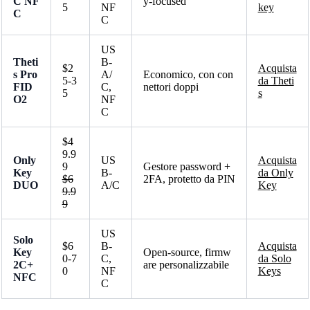
C NF
y-focused
5
NF
key
C
C
US
Theti
B-
$2
Acquista
s Pro
A/
Economico, con con
5-3
da Theti
FID
C,
nettori doppi
5
s
O2
NF
C
$4
9.9
Only
US
Acquista
9
Gestore password +
Key
B-
da Only
$6
2FA, protetto da PIN
DUO
A/C
Key
9.9
9
US
Solo
$6
B-
Acquista
Key
Open-source, firmw
0-7
C,
da Solo
2C+
are personalizzabile
0
NF
Keys
NFC
C