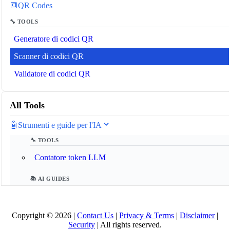
🔳
QR Codes
🔧 TOOLS
Generatore di codici QR
Scanner di codici QR
Validatore di codici QR
All Tools
🤖
Strumenti e guide per l'IA
🔧 TOOLS
Contatore token LLM
📚 AI GUIDES
Glossario IA 2025
Copyright © 2026 |
Contact Us
|
Privacy & Terms
|
Disclaimer
|
Cos'è il Model Context Protocol (MCP)?
Security
| All rights reserved.