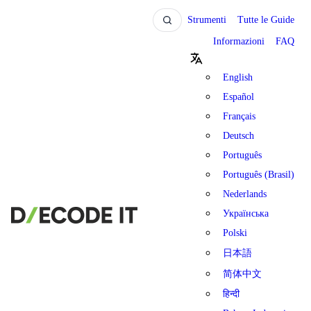
Strumenti
Tutte le Guide
Informazioni
FAQ
English
Español
Français
Deutsch
Português
Português (Brasil)
Nederlands
Українська
Polski
日本語
简体中文
हिन्दी