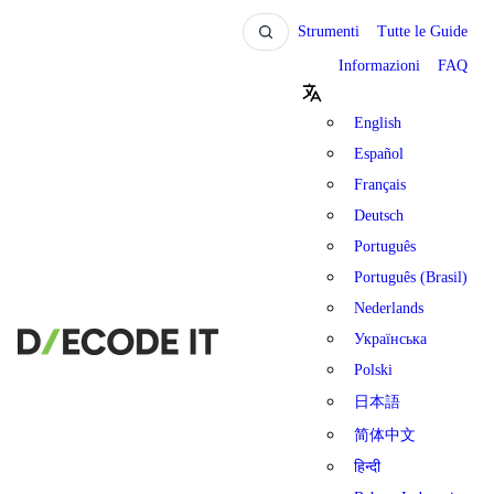
Strumenti
Tutte le Guide
Informazioni
FAQ
English
Español
Français
Deutsch
Português
Português (Brasil)
Nederlands
Українська
Polski
日本語
简体中文
हिन्दी