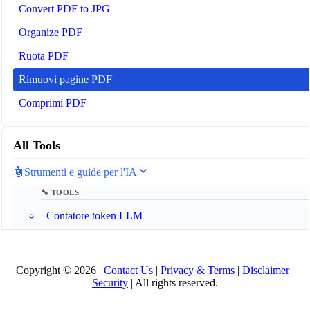
Convert PDF to JPG
Organize PDF
Ruota PDF
Rimuovi pagine PDF
Comprimi PDF
All Tools
🤖
Strumenti e guide per l'IA
🔧 TOOLS
Contatore token LLM
📚 AI GUIDES
Copyright © 2026 |
Contact Us
|
Privacy & Terms
|
Disclaimer
|
Glossario IA 2025
Security
| All rights reserved.
Cos'è il Model Context Protocol (MCP)?