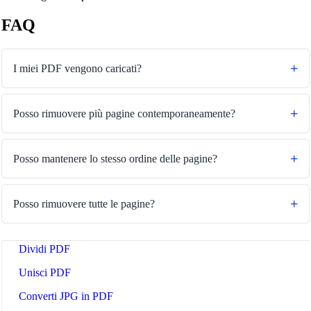
FAQ
I miei PDF vengono caricati?
Posso rimuovere più pagine contemporaneamente?
Posso mantenere lo stesso ordine delle pagine?
🔗
Related Tools
Posso rimuovere tutte le pagine?
📄
Strumenti PDF
🔧 TOOLS
Dividi PDF
Unisci PDF
Converti JPG in PDF