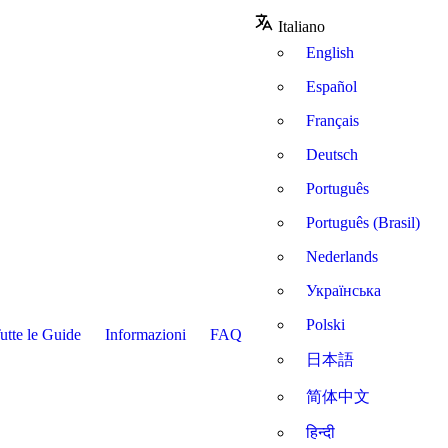
Italiano
English
Español
Français
Deutsch
Português
Português (Brasil)
Nederlands
Українська
Polski
utte le Guide
Informazioni
FAQ
日本語
简体中文
हिन्दी