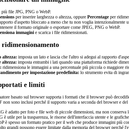
o più file JPG, PNG o WebP.
ensions
per inserire larghezza o altezza, oppure
Percentage
per ridime
rapporto d'aspetto bloccato a meno che tu non voglia intenzionalmente
ntenere il formato originale o esportare come JPEG, PNG o WebP.
ensiona immagini
e scarica i file ridimensionati.
i ridimensionamento
 altezza:
imposta un lato e lascia che l'altro si adegui al rapporto d'aspe
 altezza:
imposta entrambi i lati quando una piattaforma richiede dimen
:
ridimensiona le immagini a una percentuale più piccola o maggiore ris
andimento per impostazione predefinita:
lo strumento evita di ingran
portati e limiti
atore basato sul browser supporta i formati che il browser può decodi
on sono inclusi perché il supporto varia a seconda del browser e del 
G è adatto per foto e file web di piccole dimensioni, ma non conserva l
è utile per la trasparenza, le risorse dell'interfaccia utente e le grafiche
P è spesso un formato pratico per il web che produce immagini più co
to grandi possono essere limitate dalla memoria del browser perché l'