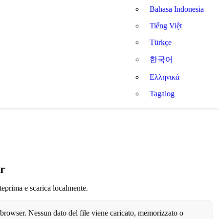
Bahasa Indonesia
Tiếng Việt
Türkçe
한국어
Ελληνικά
Tagalog
er
teprima e scarica localmente.
browser. Nessun dato del file viene caricato, memorizzato o