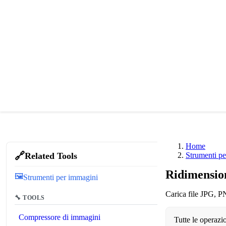
Home
🔗
Related Tools
Strumenti p
Ridimensio
🖼️
Strumenti per immagini
Carica file JPG, P
🔧 TOOLS
Compressore di immagini
Tutte le operazi