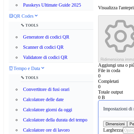
Passkeys Ultimate Guide 2025
Visualizza l'antepri
🔳
QR Codes
🔧 TOOLS
Generatore di codici QR
Scanner di codici QR
Validatore di codici QR
Ridimensiona imma
Aggiungi una o più
⏰
Tempo e Data
File in coda
0
🔧 TOOLS
Completati
0
Convertitore di fusi orari
Totale output
0 B
Calcolatore delle date
Impostazioni di
Calcolatore giorni da oggi
Calcolatore della durata del tempo
Dimensioni
Pe
Calcolatore ore di lavoro
Larghezza