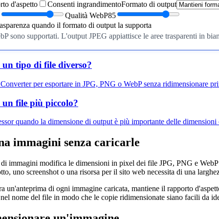
rto d'aspetto
Consenti ingrandimento
Formato di output
Qualità WebP
85
rasparenza quando il formato di output la supporta
sono supportati. L'output JPEG appiattisce le aree trasparenti in bianc
un tipo di file diverso?
Converter per esportare in JPG, PNG o WebP senza ridimensionare pr
un file più piccolo?
or quando la dimensione di output è più importante delle dimensioni e
na immagini senza caricarle
e di immagini modifica le dimensioni in pixel dei file JPG, PNG e WebP 
o, uno screenshot o una risorsa per il sito web necessita di una larghez
 un'anteprima di ogni immagine caricata, mantiene il rapporto d'aspetto 
nel nome del file in modo che le copie ridimensionate siano facili da ide
ensionare un'immagine