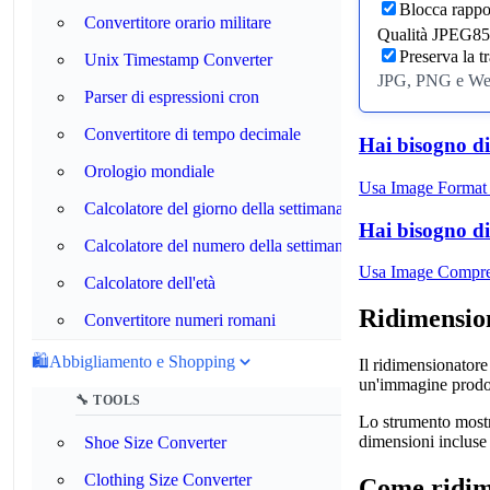
Blocca rappo
Convertitore orario militare
Qualità JPEG
85
Preserva la t
Unix Timestamp Converter
JPG, PNG e WebP 
Parser di espressioni cron
Convertitore di tempo decimale
Hai bisogno di 
Orologio mondiale
Usa Image Format 
Calcolatore del giorno della settimana
Hai bisogno di 
Calcolatore del numero della settimana
Usa Image Compress
Calcolatore dell'età
Ridimensio
Convertitore numeri romani
🛍️
Abbigliamento e Shopping
Il ridimensionator
un'immagine prodott
🔧 TOOLS
Lo strumento mostra
dimensioni incluse 
Shoe Size Converter
Clothing Size Converter
Come ridim