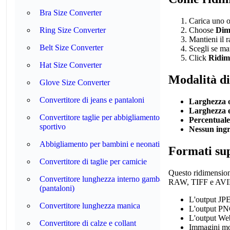
Bra Size Converter
Carica uno 
Choose
Dim
Ring Size Converter
Mantieni il 
Belt Size Converter
Scegli se ma
Click
Ridim
Hat Size Converter
Modalità d
Glove Size Converter
Convertitore di jeans e pantaloni
Larghezza o
Larghezza e
Convertitore taglie per abbigliamento
Percentuale
sportivo
Nessun ingr
Abbigliamento per bambini e neonati
Formati sup
Convertitore di taglie per camicie
Questo ridimension
Convertitore lunghezza interno gamba
RAW, TIFF e AVIF n
(pantaloni)
L'output JPE
Convertitore lunghezza manica
L'output PNG 
L'output Web
Convertitore di calze e collant
Immagini mol