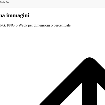
remoto.
na immagini
 JPG, PNG o WebP per dimensioni o percentuale.