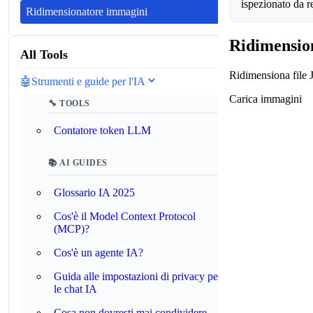
ispezionato da 
Ridimensionatore immagini
Ridimensio
All Tools
Ridimensiona file
🤖
Strumenti e guide per l'IA
Carica immagini
🔧 TOOLS
Contatore token LLM
📚 AI GUIDES
Glossario IA 2025
Cos'è il Model Context Protocol
(MCP)?
Cos'è un agente IA?
Guida alle impostazioni di privacy per
le chat IA
Cosa non dovresti mai condividere