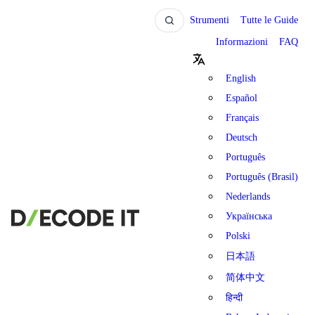
Strumenti
Tutte le Guide
Informazioni
FAQ
English
Español
Français
Deutsch
Português
Português (Brasil)
Nederlands
Українська
Polski
日本語
简体中文
हिन्दी