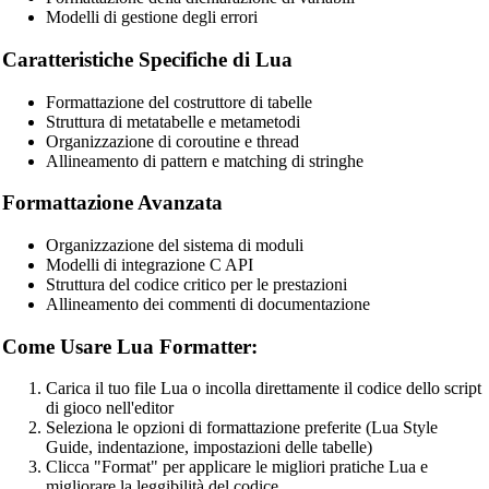
Modelli di gestione degli errori
YAML Beautifier
Caratteristiche Specifiche di Lua
SQL Beautifier
Formattazione del costruttore di tabelle
MySQL SQL Beautifier
Struttura di metatabelle e metametodi
Organizzazione di coroutine e thread
PostgreSQL SQL Beautifier
Allineamento di pattern e matching di stringhe
MongoDB Query Beautifier
Formattazione Avanzata
Nginx Config Beautifier
Organizzazione del sistema di moduli
Apache Config Beautifier
Modelli di integrazione C API
Struttura del codice critico per le prestazioni
Python Beautifier
Allineamento dei commenti di documentazione
Java Code Beautifier
Come Usare Lua Formatter:
PHP Beautifier
Carica il tuo file Lua o incolla direttamente il codice dello script
Swift Code Beautifier
di gioco nell'editor
Seleziona le opzioni di formattazione preferite (Lua Style
Dart Code Beautifier
Guide, indentazione, impostazioni delle tabelle)
Clicca "Format" per applicare le migliori pratiche Lua e
INI Beautifier
migliorare la leggibilità del codice