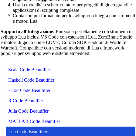
Usa la modalità a schermo intero per progetti di gioco grandi e
CSV Beautifier
applicazioni di scripting complesse
Copia l'output formattato per lo sviluppo o integra con strumenti
Redis Command Beautifier
e motori Lua
Shell Script Beautifier
Supporto all'Integrazione:
Funziona perfettamente con strumenti di
sviluppo Lua inclusi VS Code con estensioni Lua, ZeroBrane Studio
Batch Script Beautifier
e motori di gioco come LÖVE, Corona SDK e addon di World of
Warcraft. Compatibile con versioni moderne di Lua e framework
C/C++ Code Beautifier
popolari per sviluppo web e sistemi embedded.
CUDA Code Beautifier
Scala Code Beautifier
Haskell Code Beautifier
Elixir Code Beautifier
R Code Beautifier
Julia Code Beautifier
MATLAB Code Beautifier
Lua Code Beautifier