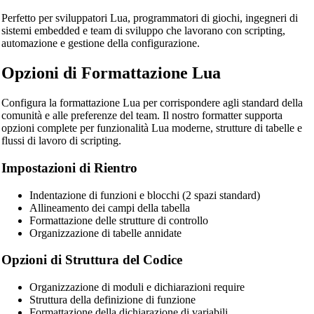
Perfetto per sviluppatori Lua, programmatori di giochi, ingegneri di
sistemi embedded e team di sviluppo che lavorano con scripting,
automazione e gestione della configurazione.
🔗
Related Tools
Opzioni di Formattazione Lua
📝
Code Formatters & Beautifiers
🔧 TOOLS
Configura la formattazione Lua per corrispondere agli standard della
comunità e alle preferenze del team. Il nostro formatter supporta
HTML Beautifier
opzioni complete per funzionalità Lua moderne, strutture di tabelle e
flussi di lavoro di scripting.
CSS Beautifier
Impostazioni di Rientro
JavaScript Beautifier
TypeScript Beautifier
Indentazione di funzioni e blocchi (2 spazi standard)
Allineamento dei campi della tabella
JSX Beautifier
Formattazione delle strutture di controllo
Organizzazione di tabelle annidate
Vue Beautifier
Opzioni di Struttura del Codice
SCSS Beautifier
Organizzazione di moduli e dichiarazioni require
JSON Beautifier
Struttura della definizione di funzione
Formattazione della dichiarazione di variabili
XML Beautifier