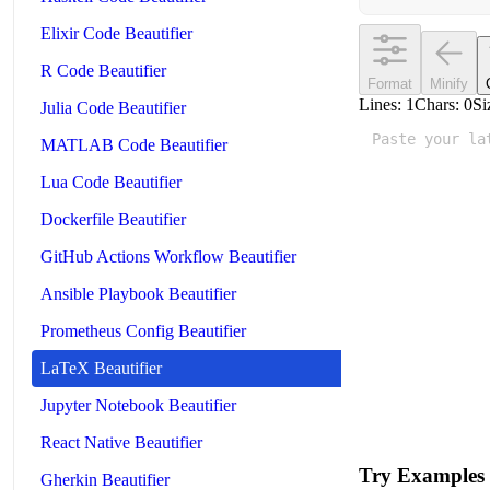
Elixir Code Beautifier
R Code Beautifier
Format
Minify
Lines:
1
Chars:
0
Si
Julia Code Beautifier
MATLAB Code Beautifier
Lua Code Beautifier
Dockerfile Beautifier
GitHub Actions Workflow Beautifier
Ansible Playbook Beautifier
Prometheus Config Beautifier
LaTeX Beautifier
Jupyter Notebook Beautifier
React Native Beautifier
Try Examples
Gherkin Beautifier