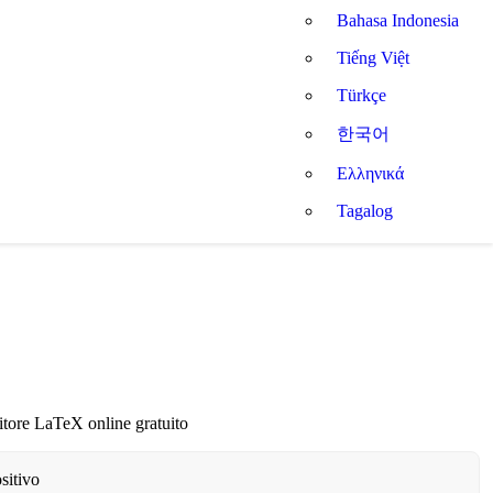
Bahasa Indonesia
Tiếng Việt
Türkçe
한국어
Ελληνικά
Tagalog
itore LaTeX online gratuito
sitivo