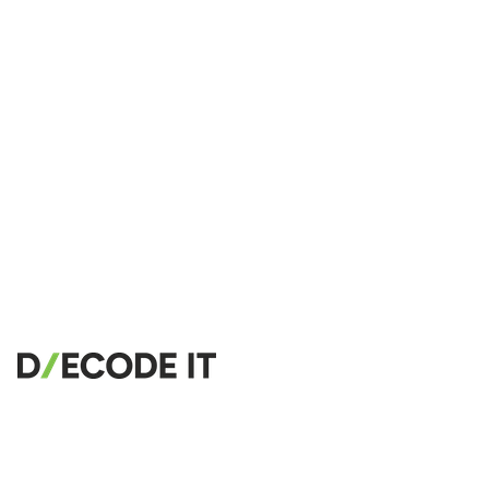
TypeScript Beautifier
JSX Beautifier
Vue Beautifier
SCSS Beautifier
JSON Beautifier
XML Beautifier
YAML Beautifier
SQL Beautifier
MySQL SQL Beautifier
PostgreSQL SQL Beautifier
MongoDB Query Beautifier
Nginx Config Beautifier
Apache Config Beautifier