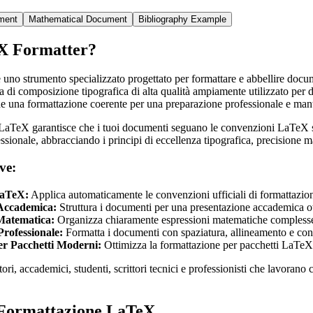
ment
Mathematical Document
Bibliography Example
X Formatter?
uno strumento specializzato progettato per formattare e abbellire docu
di composizione tipografica di alta qualità ampiamente utilizzato per do
ede una formattazione coerente per una preparazione professionale e man
 LaTeX garantisce che i tuoi documenti seguano le convenzioni LaTeX sta
sionale, abbracciando i principi di eccellenza tipografica, precisione m
ve:
LaTeX:
Applica automaticamente le convenzioni ufficiali di formattazion
 Accademica:
Struttura i documenti per una presentazione accademica otti
Matematica:
Organizza chiaramente espressioni matematiche complesse,
Professionale:
Formatta i documenti con spaziatura, allineamento e conv
r Pacchetti Moderni:
Ottimizza la formattazione per pacchetti LaTeX m
tori, accademici, studenti, scrittori tecnici e professionisti che lavorano
 Formattazione LaTeX