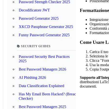
Posizionament
Password Strength Checker 2025
Formattazione
Decodificatore JWT
Password Generator 2025
Integrazione
Organizzazio
XKCD Passphrase Generator 2025
Conformità 
Formattazion
Funny Password Generator 2025
Come Usare L
📚 SECURITY GUIDES
Carica il tu
Seleziona le
Password Security Best Practices
Clicca "Form
2025
Usa la modal
Copia l'outp
Best Password Managers 2026
Supporto all'Inte
AI Phishing 2026
distribuzioni LaTe
Data Classification Explained
documenti.
Has My Email Been Hacked? (Breach
Checker)
Best Password Managers 2025