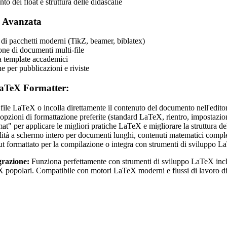
o dei float e struttura delle didascalie
 Avanzata
 di pacchetti moderni (TikZ, beamer, biblatex)
ne di documenti multi-file
a template accademici
e per pubblicazioni e riviste
aTeX Formatter:
o file LaTeX o incolla direttamente il contenuto del documento nell'edito
 opzioni di formattazione preferite (standard LaTeX, rientro, impostazi
at" per applicare le migliori pratiche LaTeX e migliorare la struttura 
ità a schermo intero per documenti lunghi, contenuti matematici comples
ut formattato per la compilazione o integra con strumenti di sviluppo 
grazione:
Funziona perfettamente con strumenti di sviluppo LaTeX in
X popolari. Compatibile con motori LaTeX moderni e flussi di lavoro d