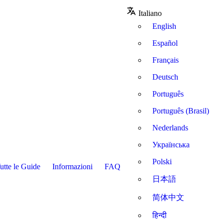
Italiano
English
Español
Français
Deutsch
Português
Português (Brasil)
Nederlands
Українська
Polski
utte le Guide
Informazioni
FAQ
日本語
简体中文
हिन्दी