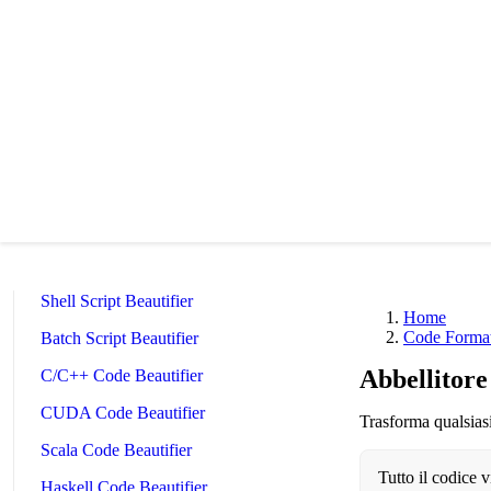
Python Beautifier
Java Code Beautifier
PHP Beautifier
Swift Code Beautifier
Dart Code Beautifier
INI Beautifier
CSV Beautifier
Redis Command Beautifier
Shell Script Beautifier
Home
Code Formatt
Batch Script Beautifier
Abbellitor
C/C++ Code Beautifier
CUDA Code Beautifier
Trasforma qualsias
Scala Code Beautifier
Tutto il codice 
Haskell Code Beautifier