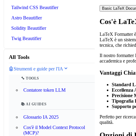
Tailwind CSS Beautifier
Basic LaTeX Docu
Astro Beautifier
Cos'è LaTe
Solidity Beautifier
LaTeX Formatter è 
Twig Beautifier
LaTeX è un sistema 
tecnica, che richi
Il nostro formatter
All Tools
accademica e profes
🤖
Strumenti e guide per l'IA
Vantaggi Chia
🔧 TOOLS
Standard 
Eccellenza
Contatore token LLM
Precisione 
Tipografia 
📚 AI GUIDES
Supporto pe
Perfetto per ricerca
Glossario IA 2025
qualità.
Cos'è il Model Context Protocol
(MCP)?
Opzioni di