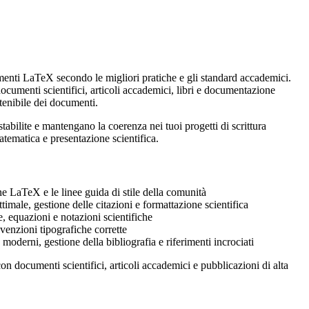
menti LaTeX secondo le migliori pratiche e gli standard accademici.
cumenti scientifici, articoli accademici, libri e documentazione
tenibile dei documenti.
bilite e mantengano la coerenza nei tuoi progetti di scrittura
atematica e presentazione scientifica.
e LaTeX e le linee guida di stile della comunità
male, gestione delle citazioni e formattazione scientifica
 equazioni e notazioni scientifiche
enzioni tipografiche corrette
oderni, gestione della bibliografia e riferimenti incrociati
 con documenti scientifici, articoli accademici e pubblicazioni di alta