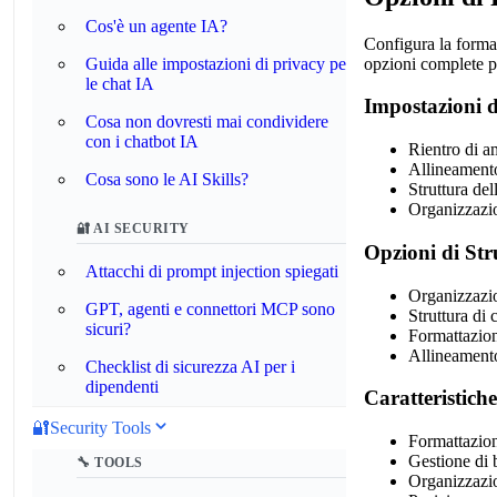
Cos'è un agente IA?
Configura la forma
opzioni complete pe
Guida alle impostazioni di privacy per
le chat IA
Impostazioni d
Cosa non dovresti mai condividere
con i chatbot IA
Rientro di a
Allineamento
Cosa sono le AI Skills?
Struttura de
Organizzazio
🔐 AI SECURITY
Opzioni di Str
Attacchi di prompt injection spiegati
Organizzazio
GPT, agenti e connettori MCP sono
Struttura di
sicuri?
Formattazione
Allineament
Checklist di sicurezza AI per i
dipendenti
Caratteristich
🔐
Security Tools
Formattazion
Gestione di b
🔧 TOOLS
Organizzazion