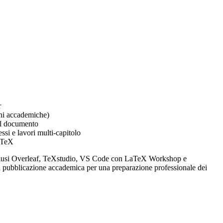
r
oni accademiche)
del documento
si e lavori multi-capitolo
LaTeX
clusi Overleaf, TeXstudio, VS Code con LaTeX Workshop e
i pubblicazione accademica per una preparazione professionale dei