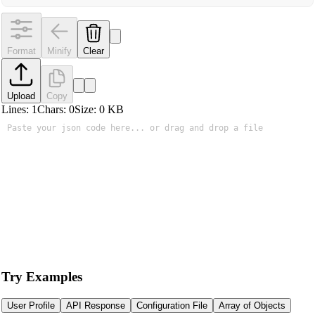
Format
Minify
Clear
Upload
Copy
Lines:
1
Chars:
0
Size:
0
KB
Try Examples
User Profile
API Response
Configuration File
Array of Objects