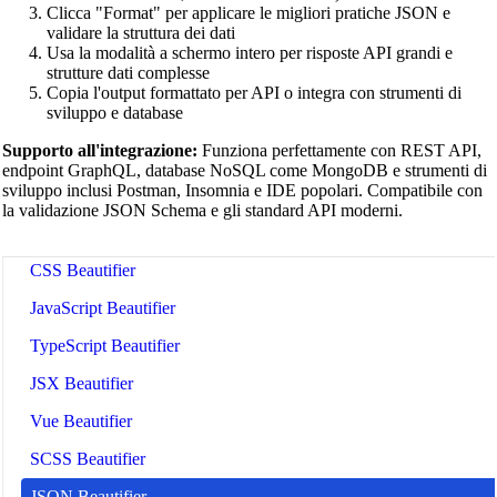
Clicca "Format" per applicare le migliori pratiche JSON e
validare la struttura dei dati
Usa la modalità a schermo intero per risposte API grandi e
strutture dati complesse
Copia l'output formattato per API o integra con strumenti di
sviluppo e database
🔗
Related Tools
Supporto all'integrazione:
Funziona perfettamente con REST API,
📝
Code Formatters & Beautifiers
endpoint GraphQL, database NoSQL come MongoDB e strumenti di
sviluppo inclusi Postman, Insomnia e IDE popolari. Compatibile con
🔧 TOOLS
la validazione JSON Schema e gli standard API moderni.
HTML Beautifier
CSS Beautifier
JavaScript Beautifier
TypeScript Beautifier
JSX Beautifier
Vue Beautifier
SCSS Beautifier
JSON Beautifier