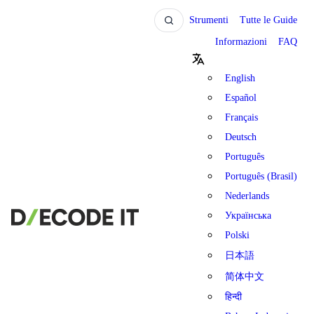
Strumenti
Tutte le Guide
Informazioni
FAQ
English
Español
Français
Deutsch
Português
Português (Brasil)
Nederlands
Українська
Polski
日本語
简体中文
हिन्दी