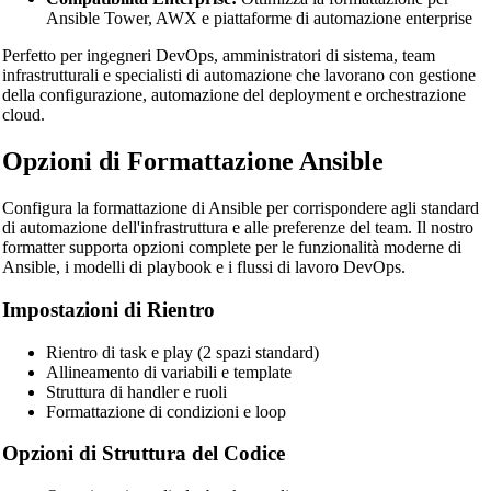
🔗
Related Tools
Ansible Tower, AWX e piattaforme di automazione enterprise
📝
Code Formatters & Beautifiers
Perfetto per ingegneri DevOps, amministratori di sistema, team
infrastrutturali e specialisti di automazione che lavorano con gestione
🔧 TOOLS
della configurazione, automazione del deployment e orchestrazione
cloud.
HTML Beautifier
Opzioni di Formattazione Ansible
CSS Beautifier
JavaScript Beautifier
Configura la formattazione di Ansible per corrispondere agli standard
di automazione dell'infrastruttura e alle preferenze del team. Il nostro
TypeScript Beautifier
formatter supporta opzioni complete per le funzionalità moderne di
Ansible, i modelli di playbook e i flussi di lavoro DevOps.
JSX Beautifier
Impostazioni di Rientro
Vue Beautifier
SCSS Beautifier
Rientro di task e play (2 spazi standard)
Allineamento di variabili e template
JSON Beautifier
Struttura di handler e ruoli
Formattazione di condizioni e loop
XML Beautifier
Opzioni di Struttura del Codice
YAML Beautifier