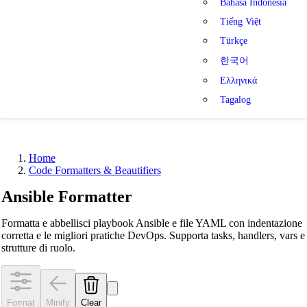
Bahasa Indonesia
Tiếng Việt
Türkçe
한국어
Ελληνικά
Tagalog
Home
Code Formatters & Beautifiers
Ansible Formatter
Formatta e abbellisci playbook Ansible e file YAML con indentazione
corretta e le migliori pratiche DevOps. Supporta tasks, handlers, vars e
strutture di ruolo.
Format
Minify
Clear