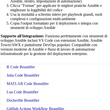
Redis Command Beautifier
Ansible, rientro, impostazioni di automazione)
Clicca "Format" per applicare le migliori pratiche Ansible e
Shell Script Beautifier
migliorare la leggibilità del codice
Usa la modalità a schermo intero per playbook grandi, ruoli
Batch Script Beautifier
complessi e configurazioni multi-ambiente
Copia l'output formattato per il deployment o integra con
C/C++ Code Beautifier
strumenti di sviluppo Ansible
CUDA Code Beautifier
Supporto all'Integrazione:
Funziona perfettamente con strumenti di
sviluppo Ansible inclusi VS Code con estensioni Ansible, Ansible
Scala Code Beautifier
Tower/AWX e piattaforme DevOps popolari. Compatibile con
versioni moderne di Ansible e flussi di lavoro di automazione
Haskell Code Beautifier
infrastrutturale per la gestione del deployment enterprise.
Elixir Code Beautifier
R Code Beautifier
Julia Code Beautifier
MATLAB Code Beautifier
Lua Code Beautifier
Dockerfile Beautifier
GitHub Actions Workflow Beautifier