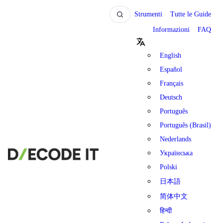
Strumenti
Tutte le Guide
Informazioni
FAQ
English
Español
Français
Deutsch
Português
Português (Brasil)
Nederlands
Українська
Polski
日本語
简体中文
हिन्दी