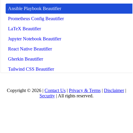
Ansible Playbook Beautifier
Prometheus Config Beautifier
LaTeX Beautifier
Jupyter Notebook Beautifier
React Native Beautifier
Gherkin Beautifier
Tailwind CSS Beautifier
Astro Beautifier
Solidity Beautifier
Copyright © 2026 |
Contact Us
|
Privacy & Terms
|
Disclaimer
|
Security
| All rights reserved.
Twig Beautifier
All Tools
🤖
Strumenti e guide per l'IA