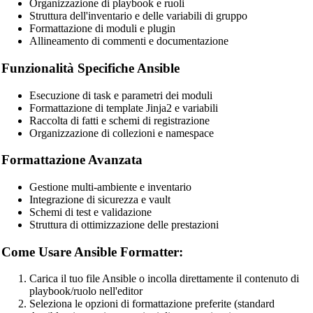
Organizzazione di playbook e ruoli
SQL Beautifier
Struttura dell'inventario e delle variabili di gruppo
Formattazione di moduli e plugin
MySQL SQL Beautifier
Allineamento di commenti e documentazione
PostgreSQL SQL Beautifier
Funzionalità Specifiche Ansible
MongoDB Query Beautifier
Esecuzione di task e parametri dei moduli
Nginx Config Beautifier
Formattazione di template Jinja2 e variabili
Raccolta di fatti e schemi di registrazione
Apache Config Beautifier
Organizzazione di collezioni e namespace
Python Beautifier
Formattazione Avanzata
Java Code Beautifier
Gestione multi-ambiente e inventario
PHP Beautifier
Integrazione di sicurezza e vault
Schemi di test e validazione
Swift Code Beautifier
Struttura di ottimizzazione delle prestazioni
Dart Code Beautifier
Come Usare Ansible Formatter:
INI Beautifier
Carica il tuo file Ansible o incolla direttamente il contenuto di
CSV Beautifier
playbook/ruolo nell'editor
Seleziona le opzioni di formattazione preferite (standard