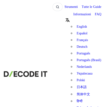
Strumenti
Tutte le Guide
Informazioni
FAQ
English
Español
Français
Deutsch
Português
Português (Brasil)
Nederlands
Українська
Polski
日本語
简体中文
हिन्दी