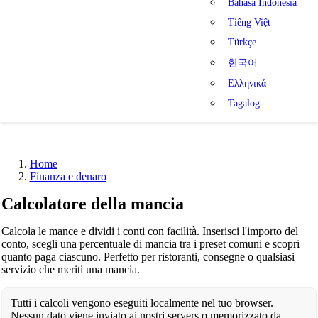
Bahasa Indonesia
Tiếng Việt
Türkçe
한국어
Ελληνικά
Tagalog
Home
Finanza e denaro
Calcolatore della mancia
Calcola le mance e dividi i conti con facilità. Inserisci l'importo del
conto, scegli una percentuale di mancia tra i preset comuni e scopri
quanto paga ciascuno. Perfetto per ristoranti, consegne o qualsiasi
servizio che meriti una mancia.
Tutti i calcoli vengono eseguiti localmente nel tuo browser.
Nessun dato viene inviato ai nostri servers o memorizzato da