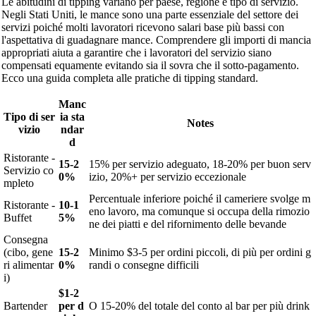
Le abitudini di tipping variano per paese, regione e tipo di servizio.
Negli Stati Uniti, le mance sono una parte essenziale del settore dei
servizi poiché molti lavoratori ricevono salari base più bassi con
l'aspettativa di guadagnare mance. Comprendere gli importi di mancia
appropriati aiuta a garantire che i lavoratori del servizio siano
compensati equamente evitando sia il sovra che il sotto-pagamento.
Ecco una guida completa alle pratiche di tipping standard.
Manc
Tipo di ser
ia sta
Notes
vizio
ndar
d
Ristorante -
15-2
15% per servizio adeguato, 18-20% per buon serv
Servizio co
0%
izio, 20%+ per servizio eccezionale
mpleto
Percentuale inferiore poiché il cameriere svolge m
Ristorante -
10-1
eno lavoro, ma comunque si occupa della rimozio
Buffet
5%
ne dei piatti e del rifornimento delle bevande
Consegna
(cibo, gene
15-2
Minimo $3-5 per ordini piccoli, di più per ordini g
ri alimentar
0%
randi o consegne difficili
i)
$1-2
Bartender
per d
O 15-20% del totale del conto al bar per più drink