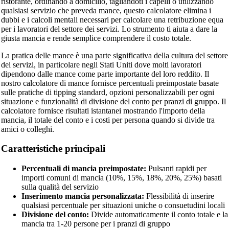
ristorante, ordinando a domicilio, tagliandoti i capelli o utilizzando
qualsiasi servizio che preveda mance, questo calcolatore elimina i
dubbi e i calcoli mentali necessari per calcolare una retribuzione equa
per i lavoratori del settore dei servizi. Lo strumento ti aiuta a dare la
giusta mancia e rende semplice comprendere il costo totale.
La pratica delle mance è una parte significativa della cultura del settore
dei servizi, in particolare negli Stati Uniti dove molti lavoratori
dipendono dalle mance come parte importante del loro reddito. Il
nostro calcolatore di mance fornisce percentuali preimpostate basate
sulle pratiche di tipping standard, opzioni personalizzabili per ogni
situazione e funzionalità di divisione del conto per pranzi di gruppo. Il
calcolatore fornisce risultati istantanei mostrando l'importo della
mancia, il totale del conto e i costi per persona quando si divide tra
amici o colleghi.
Caratteristiche principali
Percentuali di mancia preimpostate:
Pulsanti rapidi per
importi comuni di mancia (10%, 15%, 18%, 20%, 25%) basati
sulla qualità del servizio
Inserimento mancia personalizzata:
Flessibilità di inserire
qualsiasi percentuale per situazioni uniche o consuetudini locali
Divisione del conto:
Divide automaticamente il conto totale e la
mancia tra 1-20 persone per i pranzi di gruppo