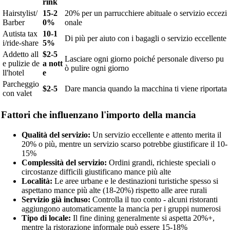
rink
Hairstylist/
15-2
20% per un parrucchiere abituale o servizio eccezi
Barber
0%
onale
Autista tax
10-1
Di più per aiuto con i bagagli o servizio eccellente
i/ride-share
5%
Addetto all
$2-5
Lasciare ogni giorno poiché personale diverso pu
e pulizie de
a nott
ò pulire ogni giorno
ll'hotel
e
Parcheggio
$2-5
Dare mancia quando la macchina ti viene riportata
con valet
Fattori che influenzano l'importo della mancia
Qualità del servizio:
Un servizio eccellente e attento merita il
20% o più, mentre un servizio scarso potrebbe giustificare il 10-
15%
Complessità del servizio:
Ordini grandi, richieste speciali o
circostanze difficili giustificano mance più alte
Località:
Le aree urbane e le destinazioni turistiche spesso si
aspettano mance più alte (18-20%) rispetto alle aree rurali
Servizio già incluso:
Controlla il tuo conto - alcuni ristoranti
aggiungono automaticamente la mancia per i gruppi numerosi
Tipo di locale:
Il fine dining generalmente si aspetta 20%+,
mentre la ristorazione informale può essere 15-18%