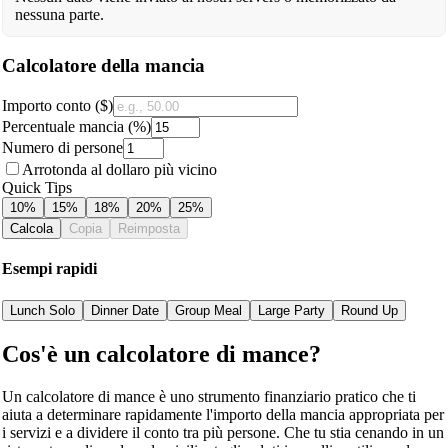
nessuna parte.
Calcolatore della mancia
Importo conto ($)
Percentuale mancia (%)
Numero di persone
Arrotonda al dollaro più vicino
Quick Tips
10
%
15
%
18
%
20
%
25
%
Calcola
Copia
Reimposta
Esempi rapidi
Lunch Solo
Dinner Date
Group Meal
Large Party
Round Up
Cos'è un calcolatore di mance?
Un calcolatore di mance è uno strumento finanziario pratico che ti
aiuta a determinare rapidamente l'importo della mancia appropriata per
i servizi e a dividere il conto tra più persone. Che tu stia cenando in un