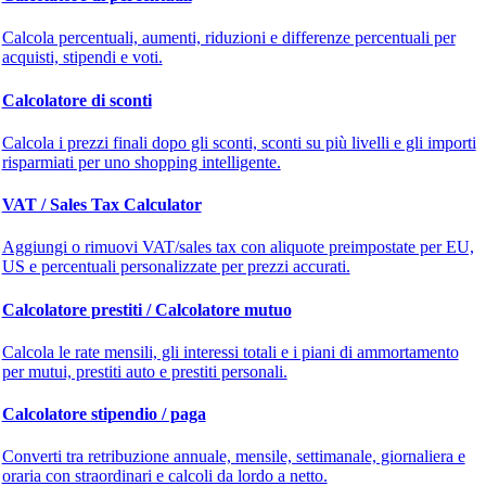
Calcola percentuali, aumenti, riduzioni e differenze percentuali per
acquisti, stipendi e voti.
Calcolatore di sconti
Calcola i prezzi finali dopo gli sconti, sconti su più livelli e gli importi
risparmiati per uno shopping intelligente.
VAT / Sales Tax Calculator
Aggiungi o rimuovi VAT/sales tax con aliquote preimpostate per EU,
US e percentuali personalizzate per prezzi accurati.
Calcolatore prestiti / Calcolatore mutuo
Calcola le rate mensili, gli interessi totali e i piani di ammortamento
per mutui, prestiti auto e prestiti personali.
Calcolatore stipendio / paga
Converti tra retribuzione annuale, mensile, settimanale, giornaliera e
oraria con straordinari e calcoli da lordo a netto.