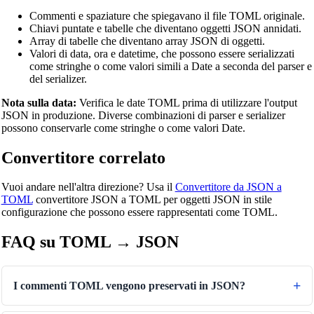
Commenti e spaziature che spiegavano il file TOML originale.
Convertitore di energia
Chiavi puntate e tabelle che diventano oggetti JSON annidati.
Array di tabelle che diventano array JSON di oggetti.
Convertitore di spazio dati
Valori di data, ora e datetime, che possono essere serializzati
Convertitore consumo carburante
come stringhe o come valori simili a Date a seconda del parser e
del serializer.
Convertitore di potenza
Nota sulla data:
Verifica le date TOML prima di utilizzare l'output
Convertitore di pressione
JSON in produzione. Diverse combinazioni di parser e serializer
possono conservarle come stringhe o come valori Date.
Convertitore di velocità
Convertitore correlato
Convertitore di tempo
Binary/Hex/Decimal Converter
Vuoi andare nell'altra direzione? Usa il
Convertitore da JSON a
TOML
convertitore JSON a TOML per oggetti JSON in stile
Morse Code Translator
configurazione che possono essere rappresentati come TOML.
Number to Words Converter
FAQ su TOML → JSON
Generatore di testo al contrario
Text Case Converter
I commenti TOML vengono preservati in JSON?
Convertitore da Slug a Titolo