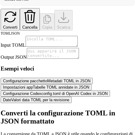
Converti
Cancella
Copia
Scarica
TOML
JSON
Input TOML
Output JSON
Esempi veloci
Configurazione pacchetto
Metadati TOML in JSON
Impostazioni app
Tabelle TOML annidate in JSON
Configurazione Codex
config.toml di OpenAI Codex in JSON
Date
Valori data TOML per la revisione
Converti la configurazione TOML in
JSON formattato
La conversione da TOML a JSON è utile quando le configurazioni di