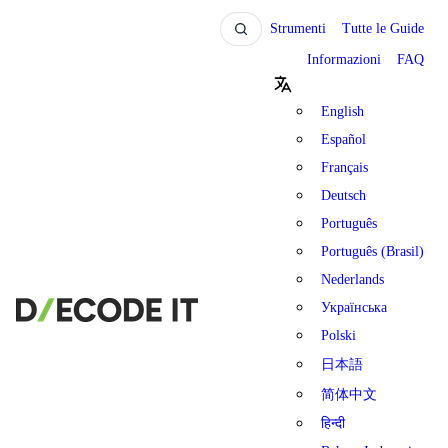
Strumenti
Tutte le Guide
Informazioni
FAQ
English
Español
Français
Deutsch
Português
Português (Brasil)
Nederlands
Українська
Polski
日本語
简体中文
हिन्दी