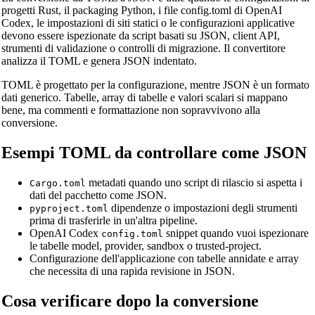
progetti Rust, il packaging Python, i file config.toml di OpenAI
Codex, le impostazioni di siti statici o le configurazioni applicative
devono essere ispezionate da script basati su JSON, client API,
strumenti di validazione o controlli di migrazione. Il convertitore
analizza il TOML e genera JSON indentato.
TOML è progettato per la configurazione, mentre JSON è un formato
dati generico. Tabelle, array di tabelle e valori scalari si mappano
bene, ma commenti e formattazione non sopravvivono alla
🔗
Related Tools
conversione.
📐
Unit Converters
Esempi TOML da controllare come JSON
🔧 TOOLS
metadati quando uno script di rilascio si aspetta i
Cargo.toml
Length Converter
dati del pacchetto come JSON.
dipendenze o impostazioni degli strumenti
pyproject.toml
Convertitore di peso
prima di trasferirle in un'altra pipeline.
OpenAI Codex
snippet quando vuoi ispezionare
config.toml
Convertitore di temperatura
le tabelle model, provider, sandbox o trusted-project.
Configurazione dell'applicazione con tabelle annidate e array
Convertitore di volume
che necessita di una rapida revisione in JSON.
Convertitore di volume secco
Cosa verificare dopo la conversione
Convertitore di superficie