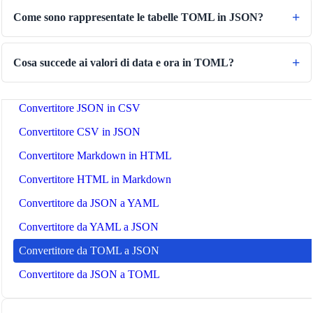
Convertitore da titolo a slug
Come sono rappresentate le tabelle TOML in JSON?
Tester di espressioni regolari
Convertitore di colori
Cosa succede ai valori di data e ora in TOML?
Verificatore del contrasto
Convertitore JSON in CSV
Convertitore CSV in JSON
Convertitore Markdown in HTML
Convertitore HTML in Markdown
Convertitore da JSON a YAML
Convertitore da YAML a JSON
Convertitore da TOML a JSON
Convertitore da JSON a TOML