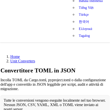
Bahasa Indonesia
Tiếng Việt
Türkçe
한국어
Ελληνικά
Tagalog
Home
Unit Converters
Convertitore TOML in JSON
Incolla TOML da Cargo.toml, pyproject.toml o dalla configurazione
dell'app e convertilo in JSON leggibile per script, audit e attività di
migrazione.
Tutte le conversioni vengono eseguite localmente nel tuo browser.
Nessun JSON, CSV, YAML, XML o TOML viene inviato ai
nostri server.