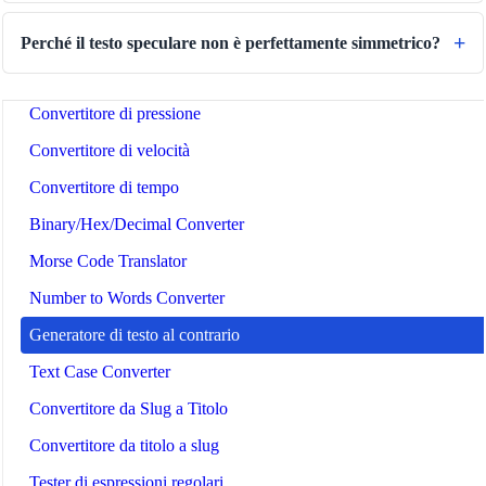
Convertitore di spazio dati
Convertitore consumo carburante
Perché il testo speculare non è perfettamente simmetrico?
Convertitore di potenza
Convertitore di pressione
Convertitore di velocità
Convertitore di tempo
Binary/Hex/Decimal Converter
Morse Code Translator
Number to Words Converter
Generatore di testo al contrario
Text Case Converter
Convertitore da Slug a Titolo
Convertitore da titolo a slug
Tester di espressioni regolari