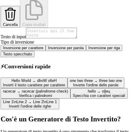
Cancella
Copia risultati
Testo di input
Tipo di inversione
Inversione per carattere
Inversione per parola
Inversione per riga
Testo specchiato
⚡
Conversioni rapide
Hello World → dlroW olleH
one two three → three two one
Inverti il testo carattere per carattere
Inverte l'ordine delle parole
racecar → racecar (palindrome check)
hello → o||ǝɥ
Verifica i palindromi
Specchia con caratteri speciali
Line 1\nLine 2 → Line 2\nLine 1
Inverti l'ordine delle righe
Cos'è un Generatore di Testo Invertito?
Un generatore di testo invertito è uno strumento che trasforma il testo