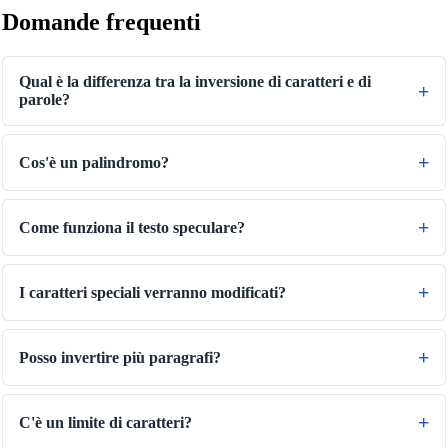
Domande frequenti
Qual è la differenza tra la inversione di caratteri e di
parole?
🔗
Related Tools
📐
Unit Converters
Cos'è un palindromo?
🔧 TOOLS
Length Converter
Come funziona il testo speculare?
Convertitore di peso
Convertitore di temperatura
I caratteri speciali verranno modificati?
Convertitore di volume
Convertitore di volume secco
Posso invertire più paragrafi?
Convertitore di superficie
Convertitore di energia
C'è un limite di caratteri?