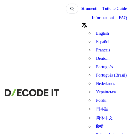
Strumenti
Tutte le Guide
Informazioni
FAQ
English
Español
Français
Deutsch
Português
Português (Brasil)
Nederlands
Українська
Polski
日本語
简体中文
हिन्दी