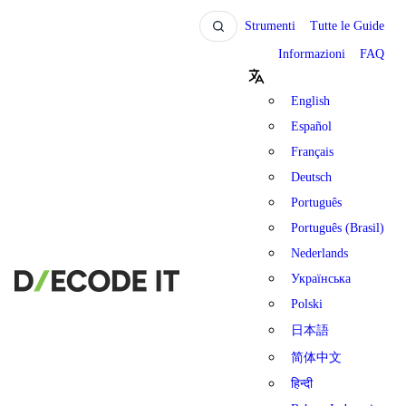
Strumenti
Tutte le Guide
Informazioni
FAQ
English
Español
Français
Deutsch
Português
Português (Brasil)
Nederlands
Українська
Polski
日本語
简体中文
हिन्दी