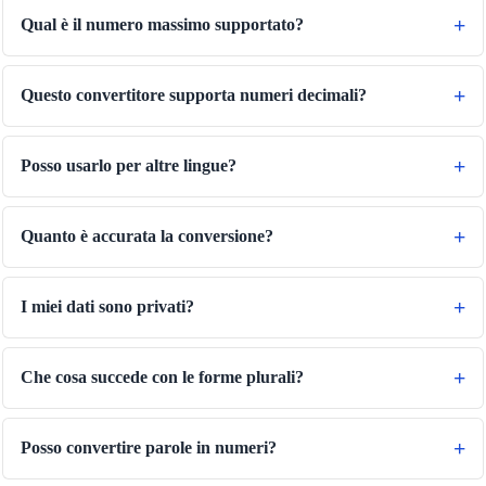
Qual è il numero massimo supportato?
Questo convertitore supporta numeri decimali?
Posso usarlo per altre lingue?
Quanto è accurata la conversione?
🔗
Related Tools
📐
Unit Converters
I miei dati sono privati?
🔧 TOOLS
Length Converter
Che cosa succede con le forme plurali?
Convertitore di peso
Convertitore di temperatura
Posso convertire parole in numeri?
Convertitore di volume