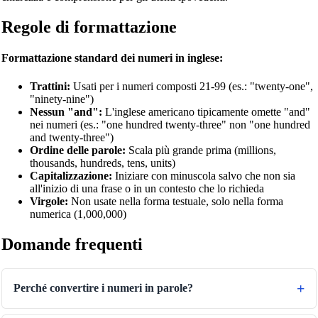
Regole di formattazione
Formattazione standard dei numeri in inglese:
Trattini:
Usati per i numeri composti 21-99 (es.: "twenty-one",
"ninety-nine")
Nessun "and":
L'inglese americano tipicamente omette "and"
nei numeri (es.: "one hundred twenty-three" non "one hundred
and twenty-three")
Ordine delle parole:
Scala più grande prima (millions,
thousands, hundreds, tens, units)
Capitalizzazione:
Iniziare con minuscola salvo che non sia
all'inizio di una frase o in un contesto che lo richieda
Virgole:
Non usate nella forma testuale, solo nella forma
numerica (1,000,000)
Domande frequenti
Perché convertire i numeri in parole?