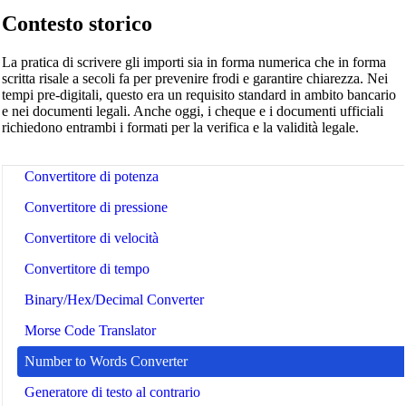
Contesto storico
Convertitore di volume secco
Convertitore di superficie
La pratica di scrivere gli importi sia in forma numerica che in forma
scritta risale a secoli fa per prevenire frodi e garantire chiarezza. Nei
Convertitore di energia
tempi pre-digitali, questo era un requisito standard in ambito bancario
e nei documenti legali. Anche oggi, i cheque e i documenti ufficiali
Convertitore di spazio dati
richiedono entrambi i formati per la verifica e la validità legale.
Convertitore consumo carburante
Convertitore di potenza
Convertitore di pressione
Convertitore di velocità
Convertitore di tempo
Binary/Hex/Decimal Converter
Morse Code Translator
Number to Words Converter
Generatore di testo al contrario