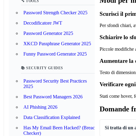
Modi per mi
🔧 TOOLS
Password Strength Checker 2025
Scurisci il pr
Decodificatore JWT
Per sfondi chiari, a
Password Generator 2025
Schiarire lo s
XKCD Passphrase Generator 2025
Piccole modifiche 
Funny Password Generator 2025
Aumentare la d
📚 SECURITY GUIDES
Testo di dimension
Password Security Best Practices
Verificare ogni
2025
Stati come hover, f
Best Password Managers 2026
AI Phishing 2026
Domande fr
Data Classification Explained
Has My Email Been Hacked? (Breach
Si tratta di u
Checker)