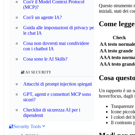
Cos'è il Model Context Protocol
Questo strumento ri
(MCP)?
iniziali, stati dei 
Cos'è un agente IA?
Come legger
Guida alle impostazioni di privacy per
le chat IA
Check
Cosa non dovresti mai condividere
AA testo normal
con i chatbot IA
AA testo grande
AAA testo norma
Cosa sono le AI Skills?
AAA testo grand
🔐 AI SECURITY
Cosa quest
Attacchi di prompt injection spiegati
Un rapporto è un se
GPT, agenti e connettori MCP sono
hover/focus, dagli s
sicuri?
Trasparenze 
Checklist di sicurezza AI per i
Icone piccole
dipendenti
I colori del 
Il contrasto 
🔐
Security Tools