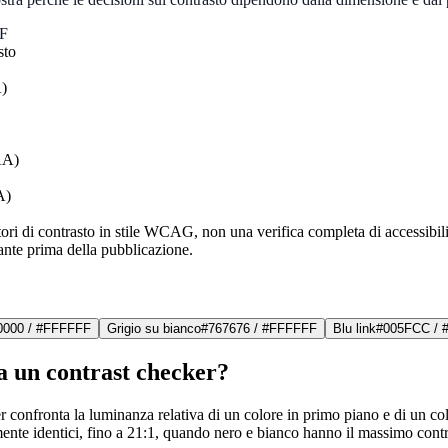
F
sto
)
AA)
A)
ori di contrasto in stile WCAG, non una verifica completa di accessibilità
stante prima della pubblicazione.
0000
/
#FFFFFF
Grigio su bianco
#767676
/
#FFFFFF
Blu link
#005FCC
/
 un contrast checker?
 confronta la luminanza relativa di un colore in primo piano e di un col
ente identici, fino a 21:1, quando nero e bianco hanno il massimo contr