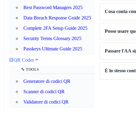
Best Password Managers 2025
Cosa conta com
Data Breach Response Guide 2025
Complete 2FA Setup Guide 2025
Posso usare qu
Security Terms Glossary 2025
Passkeys Ultimate Guide 2025
Passare l'AA si
🔳
QR Codes
🔧 TOOLS
È lo stesso con
Generatore di codici QR
Scanner di codici QR
Validatore di codici QR
⏰
Tempo e Data
🔧 TOOLS
Convertitore di fusi orari