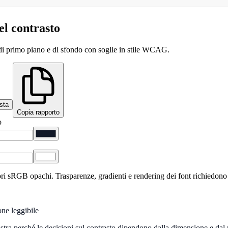
el contrasto
 di primo piano e di sfondo con soglie in stile WCAG.
sta
Copia rapporto
o
lori sRGB opachi. Trasparenze, gradienti e rendering dei font richiedon
one leggibile
stra perché le decisioni sul contrasto dipendono dalla dimensione e dal p