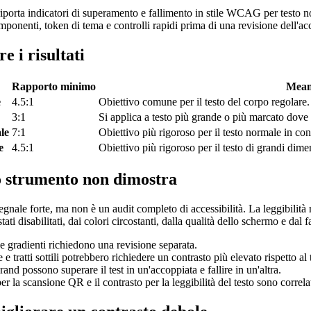
porta indicatori di superamento e fallimento in stile WCAG per testo nor
componenti, token di tema e controlli rapidi prima di una revisione dell'ac
e i risultati
Rapporto minimo
Mean
e
4.5:1
Obiettivo comune per il testo del corpo regolare.
3:1
Si applica a testo più grande o più marcato dove l
le
7:1
Obiettivo più rigoroso per il testo normale in conte
e
4.5:1
Obiettivo più rigoroso per il testo di grandi dime
o strumento non dimostra
gnale forte, ma non è un audit completo di accessibilità. La leggibilità r
tati disabilitati, dai colori circostanti, dalla qualità dello schermo e dal 
e gradienti richiedono una revisione separata.
 e tratti sottili potrebbero richiedere un contrasto più elevato rispetto al 
brand possono superare il test in un'accoppiata e fallire in un'altra.
per la scansione QR e il contrasto per la leggibilità del testo sono correl