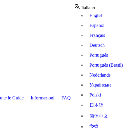
Italiano
English
Español
Français
Deutsch
Português
Português (Brasil)
Nederlands
Українська
Polski
utte le Guide
Informazioni
FAQ
日本語
简体中文
हिन्दी