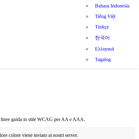
Bahasa Indonesia
Tiếng Việt
Türkçe
한국어
Ελληνικά
Tagalog
i le linee guida in stile WCAG per AA e AAA.
re colore viene inviato ai nostri server.