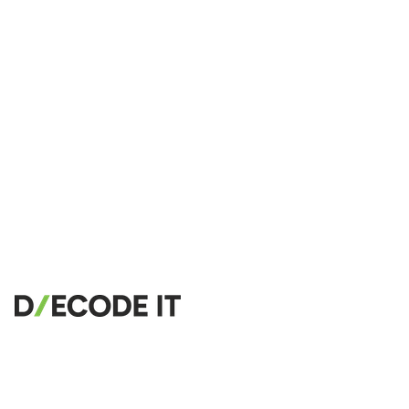
🔗
Related Tools
📐
Unit Converters
🔧 TOOLS