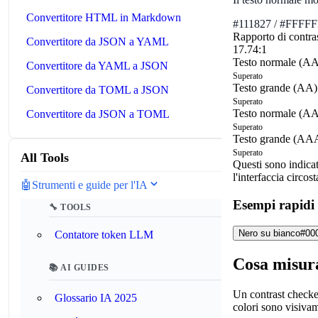
Convertitore HTML in Markdown
#111827
/
#FFFFF
Rapporto di contra
Convertitore da JSON a YAML
17.74:1
Testo normale (AA
Convertitore da YAML a JSON
Superato
Testo grande (AA)
Convertitore da TOML a JSON
Superato
Testo normale (A
Convertitore da JSON a TOML
Superato
Testo grande (AA
Superato
All Tools
Questi sono indicat
l'interfaccia circo
🤖
Strumenti e guide per l'IA
Esempi rapidi
🔧 TOOLS
Nero su bianco
#00
Contatore token LLM
Cosa misura
📚 AI GUIDES
Un contrast checker
Glossario IA 2025
colori sono visivam