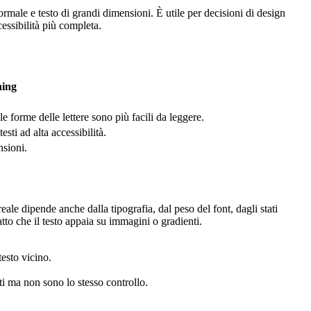
male e testo di grandi dimensioni. È utile per decisioni di design
cessibilità più completa.
ing
e forme delle lettere sono più facili da leggere.
sti ad alta accessibilità.
nsioni.
eale dipende anche dalla tipografia, dal peso del font, dagli stati
fatto che il testo appaia su immagini o gradienti.
testo vicino.
ati ma non sono lo stesso controllo.