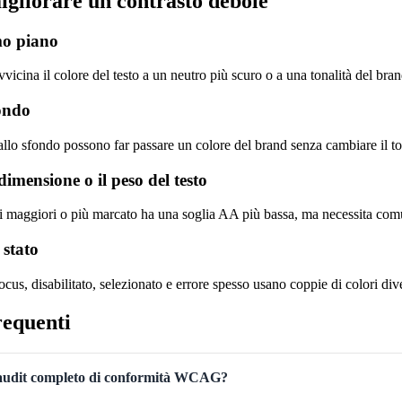
gliorare un contrasto debole
imo piano
vvicina il colore del testo a un neutro più scuro o a una tonalità del bran
fondo
allo sfondo possono far passare un colore del brand senza cambiare il t
imensione o il peso del testo
i maggiori o più marcato ha una soglia AA più bassa, ma necessita comu
 stato
ocus, disabilitato, selezionato e errore spesso usano coppie di colori div
equenti
n audit completo di conformità WCAG?