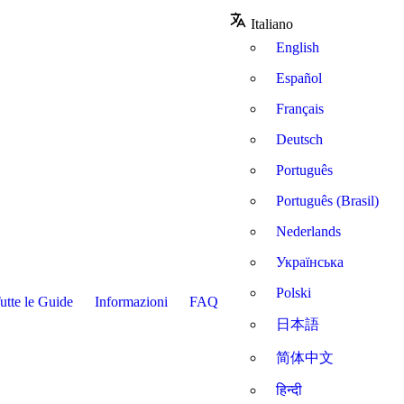
Italiano
English
Español
Français
Deutsch
Português
Português (Brasil)
Nederlands
Українська
Polski
utte le Guide
Informazioni
FAQ
日本語
简体中文
हिन्दी