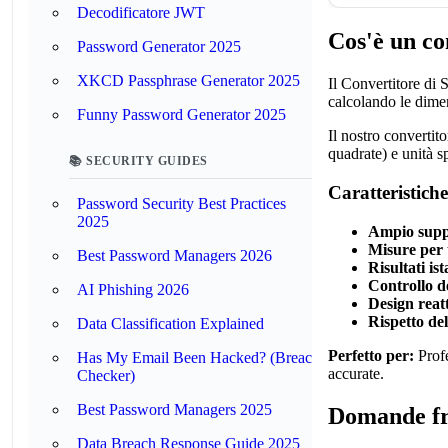
Decodificatore JWT
Cos'è un co
Password Generator 2025
XKCD Passphrase Generator 2025
Il Convertitore di S
calcolando le dimen
Funny Password Generator 2025
Il nostro convertit
quadrate) e unità sp
📚 SECURITY GUIDES
Caratteristiche
Password Security Best Practices
2025
Ampio suppo
Misure per 
Best Password Managers 2026
Risultati is
Controllo de
AI Phishing 2026
Design reat
Rispetto del
Data Classification Explained
Perfetto per:
Profe
Has My Email Been Hacked? (Breach
accurate.
Checker)
Best Password Managers 2025
Domande fr
Data Breach Response Guide 2025