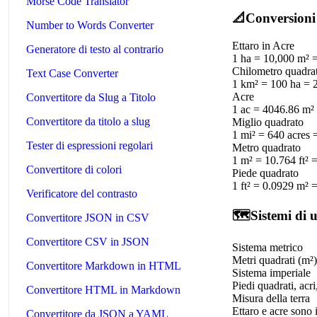
Morse Code Translator
📐
Conversioni
Number to Words Converter
Ettaro in Acre
Generatore di testo al contrario
1 ha = 10,000 m² =
Chilometro quadra
Text Case Converter
1 km² = 100 ha = 2
Acre
Convertitore da Slug a Titolo
1 ac = 4046.86 m² 
Convertitore da titolo a slug
Miglio quadrato
1 mi² = 640 acres 
Tester di espressioni regolari
Metro quadrato
1 m² = 10.764 ft² 
Convertitore di colori
Piede quadrato
1 ft² = 0.0929 m² =
Verificatore del contrasto
🗺️
Sistemi di 
Convertitore JSON in CSV
Convertitore CSV in JSON
Sistema metrico
Metri quadrati (m²),
Convertitore Markdown in HTML
Sistema imperiale
Piedi quadrati, acri
Convertitore HTML in Markdown
Misura della terra
Ettaro e acre sono 
Convertitore da JSON a YAML