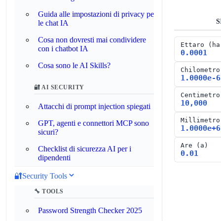
Guida alle impostazioni di privacy per
S
le chat IA
Cosa non dovresti mai condividere
Ettaro
(
ha
con i chatbot IA
0.0001
Cosa sono le AI Skills?
Chilometro
1.0000e-6
🔐 AI SECURITY
Centimetro
10,000
Attacchi di prompt injection spiegati
Millimetro
GPT, agenti e connettori MCP sono
1.0000e+6
sicuri?
Are
(
a
)
Checklist di sicurezza AI per i
0.01
dipendenti
🔐
Security Tools
🔧 TOOLS
Password Strength Checker 2025