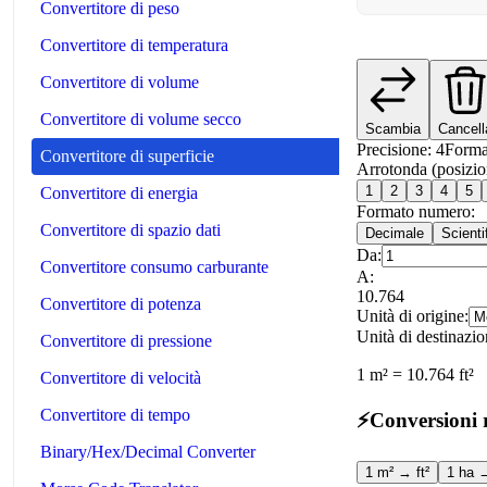
Convertitore di peso
Convertitore di temperatura
Convertitore di volume
Convertitore di volume secco
Scambia
Cancell
Precisione
:
4
Forma
Convertitore di superficie
Arrotonda (posizio
1
2
3
4
5
Convertitore di energia
Formato numero:
Convertitore di spazio dati
Decimale
Scienti
Da:
Convertitore consumo carburante
A:
10.764
Convertitore di potenza
Unità di origine:
Unità di destinazio
Convertitore di pressione
1
m²
=
10.764
ft²
Convertitore di velocità
Convertitore di tempo
⚡
Conversioni 
Binary/Hex/Decimal Converter
1 m² → ft²
1 ha 