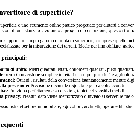
nvertitore di superficie?
uperficie è uno strumento online pratico progettato per aiutarti a convert
sioni di una stanza o lavorando a progetti di costruzione, questo strume
ore supporta un'ampia gamma di unità di superficie, comprese quelle metric
ecializzate per la misurazione dei terreni. Ideale per immobiliare, agricol
 principali:
rto di unità:
Metri quadrati, ettari, chilometri quadrati, piedi quadrati
terreni:
Conversione semplice tra ettari e acri per proprietà e agricoltur
tantanei:
Ottieni i risultati della conversione istantaneamente mentre digi
lla precisione:
Precisione decimale regolabile per calcoli accurati
tivo:
Funziona perfettamente su desktop, tablet e dispositivi mobili
la privacy:
Nessun dato viene memorizzato o inviato ai server: le tue c
ssionisti del settore immobiliare, agricoltori, architetti, operai edili, st
equenti