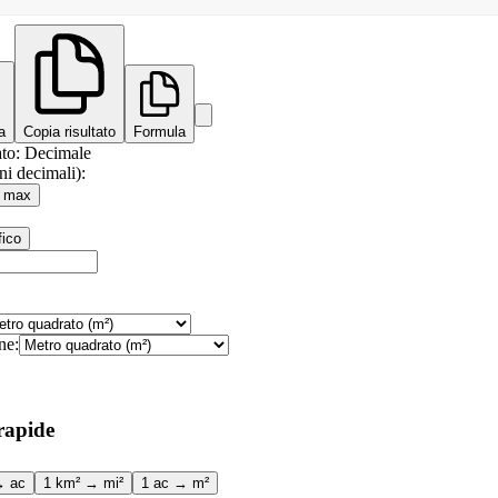
a
Copia risultato
Formula
to
:
Decimale
ni decimali):
max
fico
ne:
rapide
→ ac
1 km² → mi²
1 ac → m²