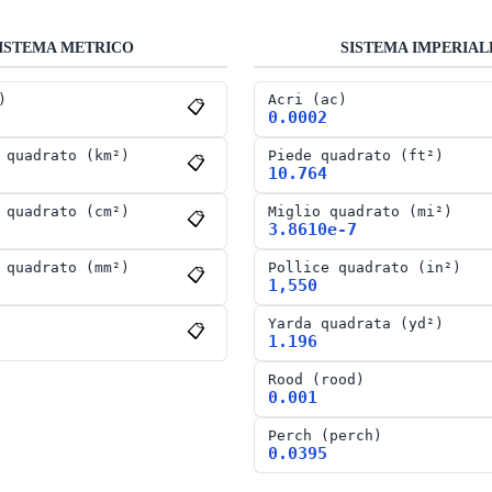
ISTEMA METRICO
SISTEMA IMPERIAL
)
Acri
(
ac
)
📋
0.0002
 quadrato
(
km²
)
Piede quadrato
(
ft²
)
📋
10.764
 quadrato
(
cm²
)
Miglio quadrato
(
mi²
)
📋
3.8610e-7
 quadrato
(
mm²
)
Pollice quadrato
(
in²
)
📋
1,550
Yarda quadrata
(
yd²
)
📋
1.196
Rood
(
rood
)
0.001
Perch
(
perch
)
0.0395