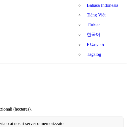
Bahasa Indonesia
Tiếng Việt
Türkçe
한국어
Ελληνικά
Tagalog
izionali (hectares).
iato ai nostri server o memorizzato.