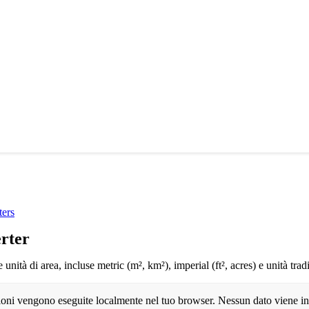
ters
rter
 unità di area, incluse metric (m², km²), imperial (ft², acres) e unità trad
ioni vengono eseguite localmente nel tuo browser. Nessun dato viene inv