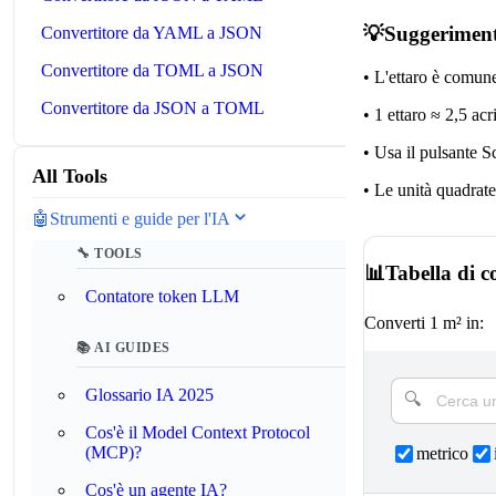
💡
Suggeriment
Convertitore da YAML a JSON
Convertitore da TOML a JSON
•
L'ettaro è comune
Convertitore da JSON a TOML
•
1 ettaro ≈ 2,5 acr
•
Usa il pulsante S
All Tools
•
Le unità quadrat
🤖
Strumenti e guide per l'IA
🔧 TOOLS
📊
Tabella di c
Contatore token LLM
Converti 1 m² in:
📚 AI GUIDES
Glossario IA 2025
Cos'è il Model Context Protocol
(MCP)?
metrico
Cos'è un agente IA?