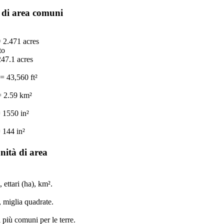
 di area comuni
 2.471 acres
to
47.1 acres
= 43,560 ft²
= 2.59 km²
= 1550 in²
 144 in²
unità di area
 ettari (ha), km².
, miglia quadrate.
i più comuni per le terre.