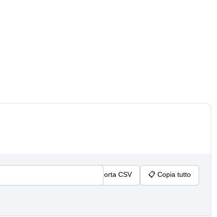
📊
Esporta CSV
📋
Copia tutto