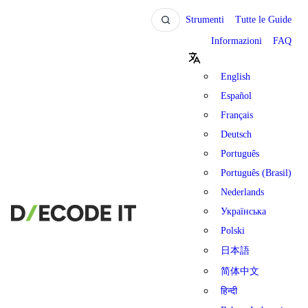
Strumenti
Tutte le Guide
Informazioni
FAQ
English
Español
Français
Deutsch
Português
Português (Brasil)
Nederlands
Українська
Polski
日本語
简体中文
हिन्दी