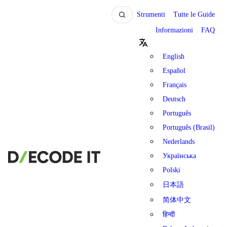
Strumenti
Tutte le Guide
Informazioni
FAQ
English
Español
Français
Deutsch
Português
Português (Brasil)
Nederlands
Українська
Polski
日本語
简体中文
हिन्दी