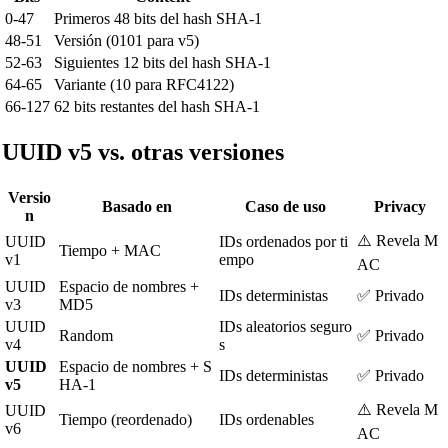
0-47
Primeros 48 bits del hash SHA-1
48-51
Versión (0101 para v5)
52-63
Siguientes 12 bits del hash SHA-1
64-65
Variante (10 para RFC4122)
66-127
62 bits restantes del hash SHA-1
UUID v5 vs. otras versiones
Versio
Basado en
Caso de uso
Privacy
n
⚠️ Revela M
UUID
IDs ordenados por ti
Tiempo + MAC
v1
empo
AC
UUID
Espacio de nombres +
IDs deterministas
✅ Privado
v3
MD5
UUID
IDs aleatorios seguro
Random
✅ Privado
v4
s
UUID
Espacio de nombres + S
IDs deterministas
✅ Privado
v5
HA-1
⚠️ Revela M
UUID
Tiempo (reordenado)
IDs ordenables
v6
AC