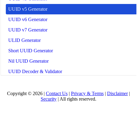
UUID v5 Generator
UUID v6 Generator
UUID v7 Generator
ULID Generator
Short UUID Generator
Nil UUID Generator
UUID Decoder & Validator
Bulk UUID Generator
Copyright © 2026 |
Contact Us
|
Privacy & Terms
|
Disclaimer
|
Security
| All rights reserved.
All Tools
🤖
Alat & Panduan AI
🔧 TOOLS
LLM Token Counter