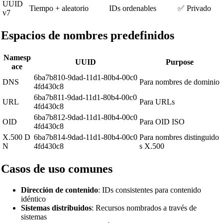
UUID
Tiempo + aleatorio
IDs ordenables
✅ Privado
v7
Espacios de nombres predefinidos
Namesp
UUID
Purpose
ace
6ba7b810-9dad-11d1-80b4-00c0
DNS
Para nombres de dominio
4fd430c8
6ba7b811-9dad-11d1-80b4-00c0
URL
Para URLs
4fd430c8
6ba7b812-9dad-11d1-80b4-00c0
OID
Para OID ISO
4fd430c8
X.500 D
6ba7b814-9dad-11d1-80b4-00c0
Para nombres distinguido
N
4fd430c8
s X.500
Casos de uso comunes
Dirección de contenido
: IDs consistentes para contenido
idéntico
Sistemas distribuidos
: Recursos nombrados a través de
sistemas