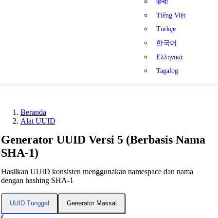
हिन्दी
Tiếng Việt
Türkçe
한국어
Ελληνικά
Tagalog
Beranda
Alat UUID
Generator UUID Versi 5 (Berbasis Nama
SHA-1)
Hasilkan UUID konsisten menggunakan namespace dan nama
dengan hashing SHA-1
Generator Massal
UUID Tunggal