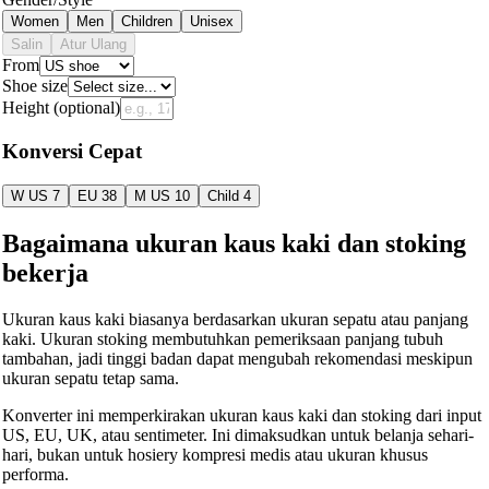
Women
Men
Children
Unisex
Salin
Atur Ulang
From
Shoe size
Height
(optional)
Konversi Cepat
W US 7
EU 38
M US 10
Child 4
Bagaimana ukuran kaus kaki dan stoking
bekerja
Ukuran kaus kaki biasanya berdasarkan ukuran sepatu atau panjang
kaki. Ukuran stoking membutuhkan pemeriksaan panjang tubuh
tambahan, jadi tinggi badan dapat mengubah rekomendasi meskipun
ukuran sepatu tetap sama.
Konverter ini memperkirakan ukuran kaus kaki dan stoking dari input
US, EU, UK, atau sentimeter. Ini dimaksudkan untuk belanja sehari-
hari, bukan untuk hosiery kompresi medis atau ukuran khusus
performa.