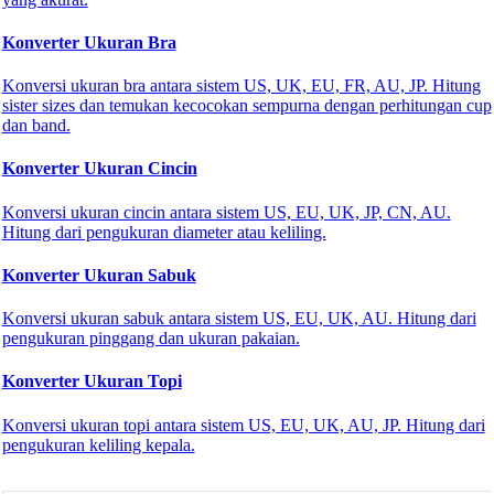
Konverter Ukuran Bra
Konversi ukuran bra antara sistem US, UK, EU, FR, AU, JP. Hitung
sister sizes dan temukan kecocokan sempurna dengan perhitungan cup
🔗
Related Tools
dan band.
🛍️
Pakaian & Belanja
Konverter Ukuran Cincin
🔧 TOOLS
Konversi ukuran cincin antara sistem US, EU, UK, JP, CN, AU.
Hitung dari pengukuran diameter atau keliling.
Konverter Ukuran Sepatu
Konverter Ukuran Sabuk
Konverter Ukuran Pakaian
Konverter Ukuran Bra
Konversi ukuran sabuk antara sistem US, EU, UK, AU. Hitung dari
pengukuran pinggang dan ukuran pakaian.
Konverter Ukuran Cincin
Konverter Ukuran Topi
Konverter Ukuran Sabuk
Konversi ukuran topi antara sistem US, EU, UK, AU, JP. Hitung dari
Konverter Ukuran Topi
pengukuran keliling kepala.
Konverter Ukuran Sarung Tangan