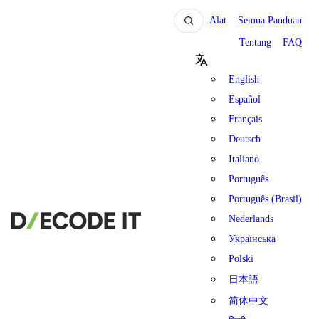
Alat
Semua Panduan
Tentang
FAQ
English
Español
Français
Deutsch
Italiano
Português
Português (Brasil)
Nederlands
Українська
Polski
日本語
简体中文