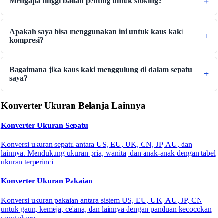
Mengapa tinggi badan penting untuk stoking?
Apakah saya bisa menggunakan ini untuk kaus kaki
kompresi?
Bagaimana jika kaus kaki menggulung di dalam sepatu
saya?
Konverter Ukuran Belanja Lainnya
Konverter Ukuran Sepatu
Konversi ukuran sepatu antara US, EU, UK, CN, JP, AU, dan
lainnya. Mendukung ukuran pria, wanita, dan anak-anak dengan tabel
ukuran terperinci.
Konverter Ukuran Pakaian
Konversi ukuran pakaian antara sistem US, EU, UK, AU, JP, CN
untuk gaun, kemeja, celana, dan lainnya dengan panduan kecocokan
yang akurat.