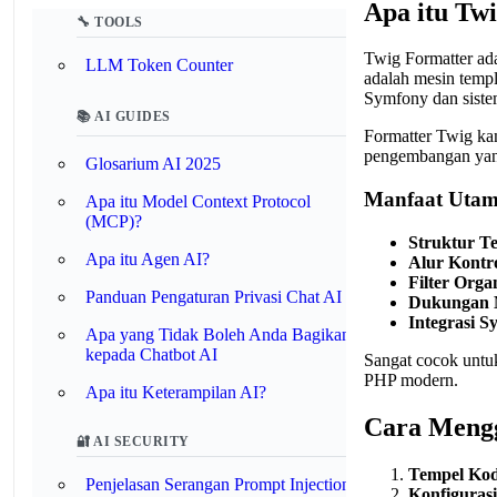
Apa itu Tw
🔧 TOOLS
Twig Formatter ad
LLM Token Counter
adalah mesin templ
Symfony dan sist
📚 AI GUIDES
Formatter Twig ka
pengembangan yang
Glosarium AI 2025
Manfaat Utam
Apa itu Model Context Protocol
(MCP)?
Struktur T
Apa itu Agen AI?
Alur Kontro
Filter Organ
Panduan Pengaturan Privasi Chat AI
Dukungan 
Integrasi S
Apa yang Tidak Boleh Anda Bagikan
kepada Chatbot AI
Sangat cocok untu
PHP modern.
Apa itu Keterampilan AI?
Cara Meng
🔐 AI SECURITY
Tempel Kod
Penjelasan Serangan Prompt Injection
Konfiguras