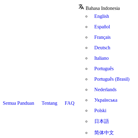
Bahasa Indonesia
English
Español
Français
Deutsch
Italiano
Português
Português (Brasil)
Nederlands
Українська
Semua Panduan
Tentang
FAQ
Polski
日本語
简体中文