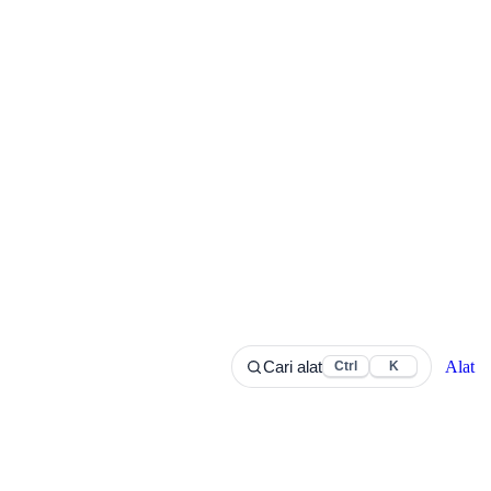
Alat
Cari alat
Ctrl
K