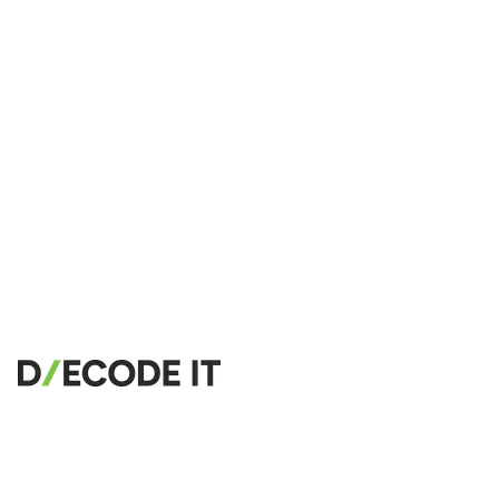
SQL Beautifier
MySQL SQL Beautifier
PostgreSQL SQL Beautifier
MongoDB Query Beautifier
Nginx Config Beautifier
Apache Config Beautifier
Python Beautifier
Java Code Beautifier
PHP Beautifier
Swift Code Beautifier
Dart Code Beautifier
INI Beautifier
CSV Beautifier