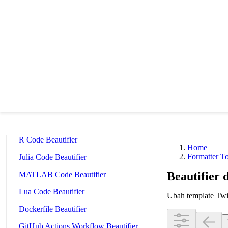
Redis Command Beautifier
Shell Script Beautifier
Batch Script Beautifier
C/C++ Code Beautifier
CUDA Code Beautifier
Scala Code Beautifier
Haskell Code Beautifier
Elixir Code Beautifier
R Code Beautifier
Home
Formatter To
Julia Code Beautifier
Beautifier
MATLAB Code Beautifier
Lua Code Beautifier
Ubah template Twi
Dockerfile Beautifier
GitHub Actions Workflow Beautifier