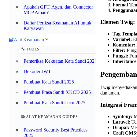
Format Tem
Apakah GPT, Agen, dan Connector
Penggunaan
MCP Aman?
Elemen Twig:
Daftar Periksa Keamanan AI untuk
Karyawan
Tag Templa
Variabel:
Ek
🔐
Alat Keamanan
Komentar:
🔧 TOOLS
Filter:
Fungs
Fungsi:
Fung
Pemeriksa Kekuatan Kata Sandi 2025
Inheritance
Dekoder JWT
Pengemban
Pembuat Kata Sandi 2025
Twig menyediakan s
Pembuat Frasa Sandi XKCD 2025
dan aman.
Pembuat Kata Sandi Lucu 2025
Integrasi Fra
Symfony:
Me
📚 ALAT KEAMANAN GUIDES
Laravel:
Ter
Drupal:
Mes
Password Security Best Practices
Craft CMS
2025