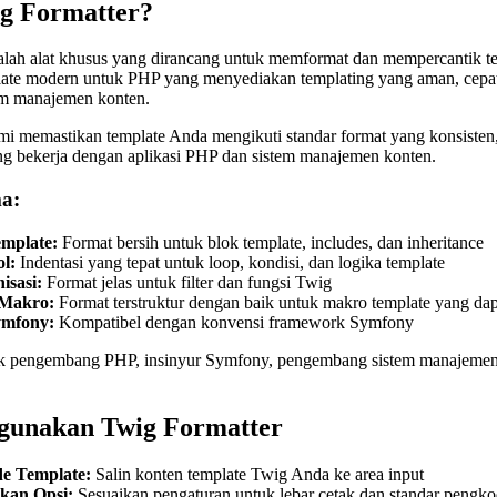
ig Formatter?
alah alat khusus yang dirancang untuk memformat dan mempercantik
ate modern untuk PHP yang menyediakan templating yang aman, cepat, 
em manajemen konten.
mi memastikan template Anda mengikuti standar format yang konsisten
 bekerja dengan aplikasi PHP dan sistem manajemen konten.
a:
emplate:
Format bersih untuk blok template, includes, dan inheritance
l:
Indentasi yang tepat untuk loop, kondisi, dan logika template
isasi:
Format jelas untuk filter dan fungsi Twig
Makro:
Format terstruktur dengan baik untuk makro template yang da
ymfony:
Kompatibel dengan konvensi framework Symfony
k pengembang PHP, insinyur Symfony, pengembang sistem manajemen 
gunakan Twig Formatter
e Template:
Salin konten template Twig Anda ke area input
ikan Opsi:
Sesuaikan pengaturan untuk lebar cetak dan standar pengk