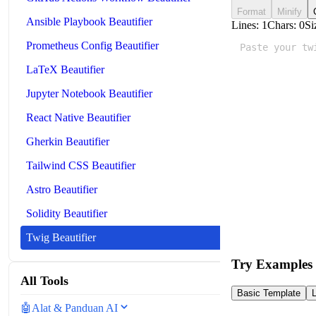
Format
Minify
Ansible Playbook Beautifier
Lines:
1
Chars:
0
Si
Prometheus Config Beautifier
LaTeX Beautifier
Jupyter Notebook Beautifier
React Native Beautifier
Gherkin Beautifier
Tailwind CSS Beautifier
Astro Beautifier
Solidity Beautifier
Twig Beautifier
Try Examples
All Tools
Basic Template
🤖
Alat & Panduan AI