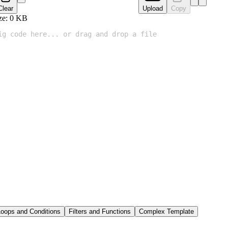
Clear
Upload
Copy
ze:
0
KB
Loops and Conditions
Filters and Functions
Complex Template