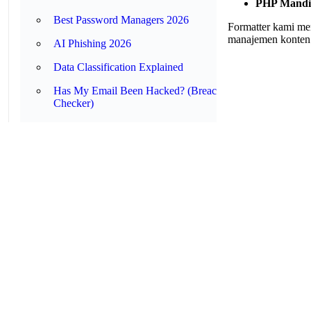
PHP Mandir
Best Password Managers 2026
Formatter kami mem
manajemen konten
AI Phishing 2026
Data Classification Explained
Has My Email Been Hacked? (Breach
Checker)
Best Password Managers 2025
Data Breach Response Guide 2025
Complete 2FA Setup Guide 2025
Security Terms Glossary 2025
Passkeys Ultimate Guide 2025
🔳
QR Codes
🔧 TOOLS
Generator Kode QR