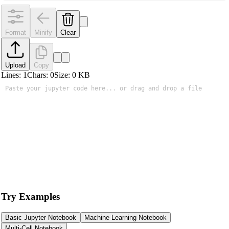
Format
Minify
Clear
Upload
Copy
Lines:
1
Chars:
0
Size:
0
KB
Try Examples
Basic Jupyter Notebook
Machine Learning Notebook
Multi-Cell Notebook