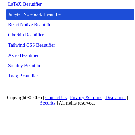
LaTeX Beautifier
Jupyter Notebook Beautifier
React Native Beautifier
Gherkin Beautifier
Tailwind CSS Beautifier
Astro Beautifier
Solidity Beautifier
Twig Beautifier
All Tools
Copyright © 2026 |
Contact Us
|
Privacy & Terms
|
Disclaimer
|
Security
| All rights reserved.
🤖
Alat & Panduan AI
🔧 TOOLS
LLM Token Counter