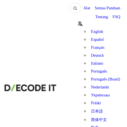
Alat
Semua Panduan
Tentang
FAQ
English
Español
Français
Deutsch
Italiano
Português
Português (Brasil)
Nederlands
Українська
Polski
日本語
简体中文