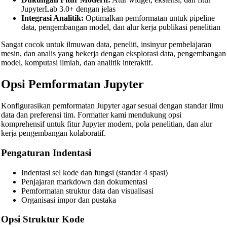
JupyterLab 3.0+ dengan jelas
HTML Beautifier
Integrasi Analitik:
Optimalkan pemformatan untuk pipeline
data, pengembangan model, dan alur kerja publikasi penelitian
CSS Beautifier
Sangat cocok untuk ilmuwan data, peneliti, insinyur pembelajaran
JavaScript Beautifier
mesin, dan analis yang bekerja dengan eksplorasi data, pengembangan
model, komputasi ilmiah, dan analitik interaktif.
TypeScript Beautifier
Opsi Pemformatan Jupyter
JSX Beautifier
Vue Beautifier
Konfigurasikan pemformatan Jupyter agar sesuai dengan standar ilmu
data dan preferensi tim. Formatter kami mendukung opsi
SCSS Beautifier
komprehensif untuk fitur Jupyter modern, pola penelitian, dan alur
kerja pengembangan kolaboratif.
JSON Beautifier
Pengaturan Indentasi
XML Beautifier
YAML Beautifier
Indentasi sel kode dan fungsi (standar 4 spasi)
Penjajaran markdown dan dokumentasi
SQL Beautifier
Pemformatan struktur data dan visualisasi
Organisasi impor dan pustaka
MySQL SQL Beautifier
Opsi Struktur Kode
PostgreSQL SQL Beautifier