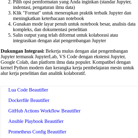
Pilih opsi pemformatan yang Anda inginkan (standar Jupyter,
C/C++ Code Beautifier
indentasi, pengaturan ilmu data)
Klik "Format" untuk menerapkan praktik terbaik Jupyter dan
CUDA Code Beautifier
meningkatkan keterbacaan notebook
Gunakan mode layar penuh untuk notebook besar, analisis data
Scala Code Beautifier
kompleks, dan dokumentasi penelitian
Salin output yang telah diformat untuk kolaborasi atau
Haskell Code Beautifier
integrasikan dengan alat pengembangan Jupyter
Elixir Code Beautifier
Dukungan Integrasi:
Bekerja mulus dengan alat pengembangan
Jupyter termasuk JupyterLab, VS Code dengan ekstensi Jupyter,
R Code Beautifier
Google Colab, dan platform ilmu data populer. Kompatibel dengan
kernel Python modern dan kerangka kerja pembelajaran mesin untuk
Julia Code Beautifier
alur kerja penelitian dan analitik kolaboratif.
MATLAB Code Beautifier
Lua Code Beautifier
Dockerfile Beautifier
GitHub Actions Workflow Beautifier
Ansible Playbook Beautifier
Prometheus Config Beautifier