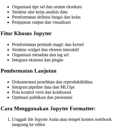
Organisasi tipe sel dan urutan eksekusi
MongoDB Query Beautifier
Struktur alur kerja analisis data
Pemformatan definisi fungsi dan kelas
Nginx Config Beautifier
Penjajaran output dan visualisasi
Apache Config Beautifier
Fitur Khusus Jupyter
Python Beautifier
Pemformatan perintah magic dan kernel
Java Code Beautifier
Struktur widget dan elemen interaktif
Organisasi metadata dan tag sel
PHP Beautifier
Integrasi ekstensi dan plugin
Swift Code Beautifier
Pemformatan Lanjutan
Dart Code Beautifier
Dokumentasi penelitian dan reproduktibilitas
INI Beautifier
Integrasi pipeline data dan MLOps
Pola kontrol versi dan kolaborasi
CSV Beautifier
Optimasi publikasi dan presentasi
Redis Command Beautifier
Cara Menggunakan Jupyter Formatter:
Shell Script Beautifier
Unggah file Jupyter Anda atau tempel konten notebook
Batch Script Beautifier
langsung ke editor