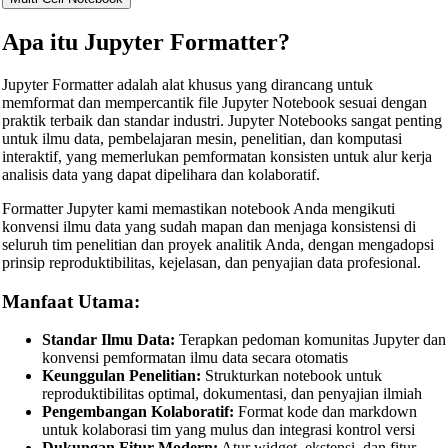
Apa itu Jupyter Formatter?
Jupyter Formatter adalah alat khusus yang dirancang untuk
memformat dan mempercantik file Jupyter Notebook sesuai dengan
praktik terbaik dan standar industri. Jupyter Notebooks sangat penting
untuk ilmu data, pembelajaran mesin, penelitian, dan komputasi
interaktif, yang memerlukan pemformatan konsisten untuk alur kerja
analisis data yang dapat dipelihara dan kolaboratif.
Formatter Jupyter kami memastikan notebook Anda mengikuti
konvensi ilmu data yang sudah mapan dan menjaga konsistensi di
seluruh tim penelitian dan proyek analitik Anda, dengan mengadopsi
prinsip reproduktibilitas, kejelasan, dan penyajian data profesional.
Manfaat Utama:
Standar Ilmu Data:
Terapkan pedoman komunitas Jupyter dan
konvensi pemformatan ilmu data secara otomatis
🔗
Related Tools
Keunggulan Penelitian:
Strukturkan notebook untuk
reproduktibilitas optimal, dokumentasi, dan penyajian ilmiah
Pengembangan Kolaboratif:
Format kode dan markdown
📝
Formatter & Beautifier Kode
untuk kolaborasi tim yang mulus dan integrasi kontrol versi
Dukungan Fitur Modern:
Atur widget, ekstensi, dan fitur
🔧 TOOLS