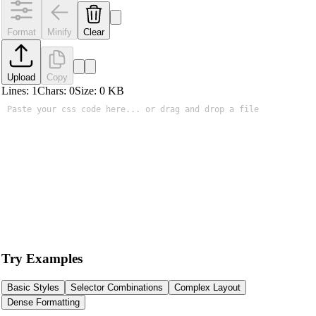
Format
Minify
Clear
Upload
Copy
Lines:
1
Chars:
0
Size:
0
KB
Try Examples
Basic Styles
Selector Combinations
Complex Layout
Dense Formatting