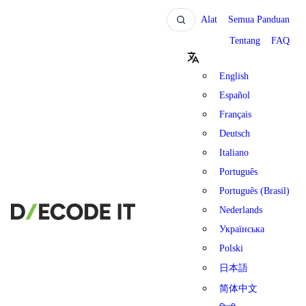
Alat
Semua Panduan
Tentang
FAQ
English
Español
Français
Deutsch
Italiano
Português
Português (Brasil)
Nederlands
Українська
Polski
日本語
简体中文