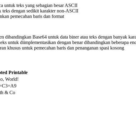
a untuk teks yang sebagian besar ASCII
k teks dengan sedikit karakter non-ASCII
kan pemecahan baris dan format
en dibandingkan Base64 untuk data biner atau teks dengan banyak kar
eks untuk diimplementasikan dengan benar dibandingkan beberapa enc
uran khusus untuk pemecahan baris dan penanganan spasi kosong
ted Printable
lo, World!
f=C3=A9
th & Co