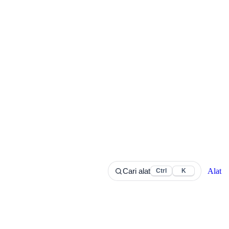
Alat
Cari alat
Ctrl
K