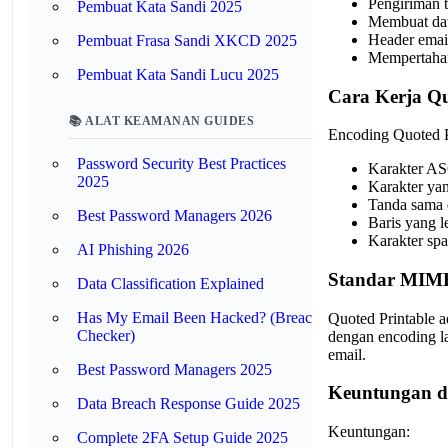
Pengiriman t
Pembuat Kata Sandi 2025
Membuat data
Header email
Pembuat Frasa Sandi XKCD 2025
Mempertahan
Pembuat Kata Sandi Lucu 2025
Cara Kerja Qu
📚 ALAT KEAMANAN GUIDES
Encoding Quoted Pr
Password Security Best Practices
Karakter ASC
2025
Karakter yan
Tanda sama d
Best Password Managers 2026
Baris yang l
Karakter spas
AI Phishing 2026
Standar MIM
Data Classification Explained
Has My Email Been Hacked? (Breach
Quoted Printable a
Checker)
dengan encoding la
email.
Best Password Managers 2025
Keuntungan d
Data Breach Response Guide 2025
Keuntungan:
Complete 2FA Setup Guide 2025