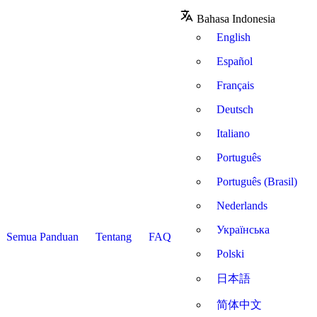
Bahasa Indonesia
English
Español
Français
Deutsch
Italiano
Português
Português (Brasil)
Nederlands
Українська
Semua Panduan
Tentang
FAQ
Polski
日本語
简体中文