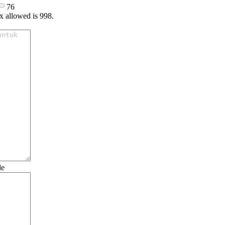
76
x allowed is 998.
de