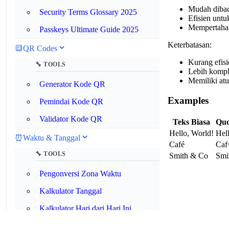
Mudah dibac
Security Terms Glossary 2025
Efisien untu
Mempertahan
Passkeys Ultimate Guide 2025
Keterbatasan:
🔳
QR Codes
Kurang efisi
🔧 TOOLS
Lebih kompl
Memiliki at
Generator Kode QR
Examples
Pemindai Kode QR
Validator Kode QR
Teks Biasa
Quo
Hello, World!
Hel
⏰
Waktu & Tanggal
Café
Ca
🔧 TOOLS
Smith & Co
Smi
Pengonversi Zona Waktu
Kalkulator Tanggal
Kalkulator Hari dari Hari Ini
Kalkulator Durasi Waktu