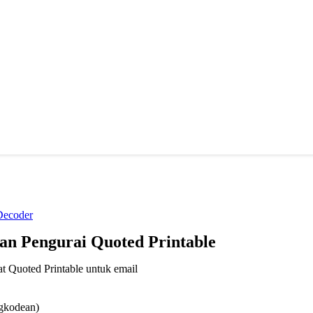
Decoder
an Pengurai Quoted Printable
t Quoted Printable untuk email
ngkodean)