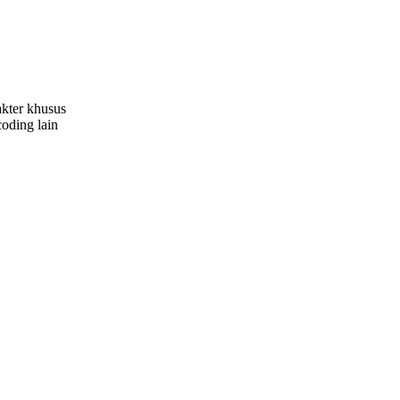
akter khusus
oding lain