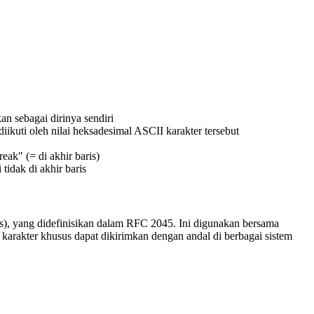
an sebagai dirinya sendiri
iikuti oleh nilai heksadesimal ASCII karakter tersebut
eak" (= di akhir baris)
 tidak di akhir baris
ns), yang didefinisikan dalam RFC 2045. Ini digunakan bersama
karakter khusus dapat dikirimkan dengan andal di berbagai sistem