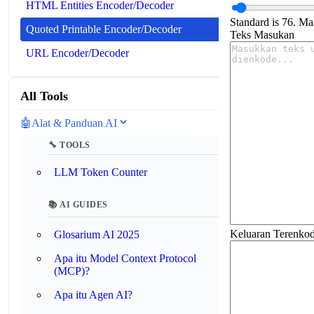
HTML Entities Encoder/Decoder
Standard is 76. Ma
Quoted Printable Encoder/Decoder
Teks Masukan
URL Encoder/Decoder
All Tools
🤖
Alat & Panduan AI
🔧 TOOLS
LLM Token Counter
📚 AI GUIDES
Keluaran Terenko
Glosarium AI 2025
Apa itu Model Context Protocol
(MCP)?
Apa itu Agen AI?