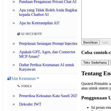
Panduan Pengaturan Privasi Chat AI
Apa yang Tidak Boleh Anda Bagikan
kepada Chatbot AI
Apa itu Keterampilan AI?
🔐 AI SECURITY
Bersihkan
Salin
Penjelasan Serangan Prompt Injection
Coba contoh-c
Apakah GPT, Agen, dan Connector
MCP Aman?
Teks Sederhana
Daftar Periksa Keamanan AI untuk
Karyawan
Tentang En
🔐
Alat Keamanan
Quoted-Printable a
🔧 TOOLS
atau untuk sistem 
Pemeriksa Kekuatan Kata Sandi 2025
Penggunaan U
Dekoder JWT
Isi pesan em