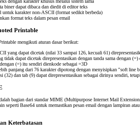
eks dengan karakter khusus melalui sistem lama
 biner dapat dibaca dan diedit di editor teks
 untuk karakter non-ASCII (format sedikit berbeda)
kan format teks dalam pesan email
oted Printable
intable mengikuti aturan dasar berikut:
II yang dapat dicetak (nilai 33 sampai 126, kecuali 61) direpresentasik
g tidak dapat dicetak direpresentasikan dengan tanda sama dengan (=) d
engan (=) itu sendiri dienkode sebagai =3D
ebih panjang dari 76 karakter dipotong dengan menyisipkan "soft line br
i (32) dan tab (9) dapat direpresentasikan sebagai dirinya sendiri, tetapi
E
dalah bagian dari standar MIME (Multipurpose Internet Mail Extensio
in seperti Base64 untuk memastikan pesan email dengan lampiran atau 
an Keterbatasan