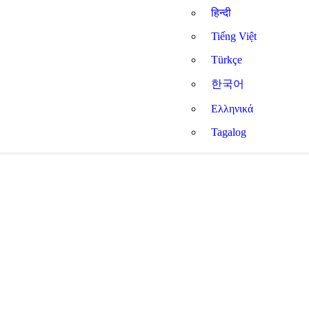
हिन्दी
Tiếng Việt
Türkçe
한국어
Ελληνικά
Tagalog