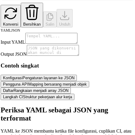
Konversi
Bersihkan
Salin
Unduh
YAML
JSON
Input YAML
Output JSON
Contoh singkat
Konfigurasi
Pengaturan layanan ke JSON
Pengguna API
Mapping bersarang menjadi objek
Daftar
Rangkaian menjadi array JSON
Langkah CI
Struktur pekerjaan alur kerja
Periksa YAML sebagai JSON yang
🔗
Related Tools
terformat
📐
Unit Converters
YAML ke JSON membantu ketika file konfigurasi, cuplikan CI, atau
🔧 TOOLS