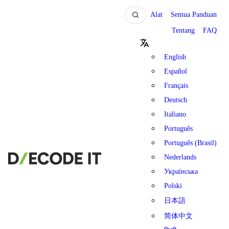
Alat
Semua Panduan
Tentang
FAQ
English
Español
Français
Deutsch
Italiano
Português
Português (Brasil)
Nederlands
Українська
Polski
日本語
简体中文