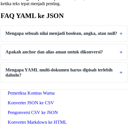
ketika teks tepat menjadi penting.
Binary/Hex/Decimal Converter
FAQ YAML ke JSON
Morse Code Translator
Number to Words Converter
Mengapa sebuah nilai menjadi boolean, angka, atau null?
Generator Teks Terbalik
Text Case Converter
Apakah anchor dan alias aman untuk dikonversi?
Konverter Slug ke Judul
Konverter Judul ke Slug
Mengapa YAML multi-dokumen harus dipisah terlebih
Penguji Regex
dahulu?
Konverter Warna
Pemeriksa Kontras Warna
Konverter JSON ke CSV
Pengonversi CSV ke JSON
Konverter Markdown ke HTML