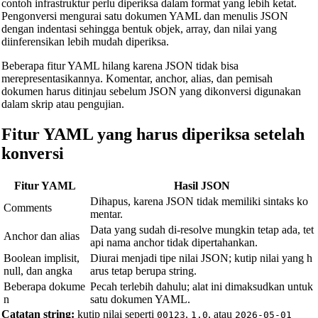
contoh infrastruktur perlu diperiksa dalam format yang lebih ketat.
Pengonversi mengurai satu dokumen YAML dan menulis JSON
Length Converter
dengan indentasi sehingga bentuk objek, array, dan nilai yang
diinferensikan lebih mudah diperiksa.
Konverter Berat
Beberapa fitur YAML hilang karena JSON tidak bisa
Konverter Suhu
merepresentasikannya. Komentar, anchor, alias, dan pemisah
Konverter Volume
dokumen harus ditinjau sebelum JSON yang dikonversi digunakan
dalam skrip atau pengujian.
Konverter Volume Kering
Fitur YAML yang harus diperiksa setelah
Konverter Luas
konversi
Konverter Energi
Fitur YAML
Hasil JSON
Konverter Penyimpanan Data
Dihapus, karena JSON tidak memiliki sintaks ko
Comments
Konverter Konsumsi Bahan Bakar
mentar.
Data yang sudah di-resolve mungkin tetap ada, tet
Konverter Daya
Anchor dan alias
api nama anchor tidak dipertahankan.
Boolean implisit,
Diurai menjadi tipe nilai JSON; kutip nilai yang h
Konverter Tekanan
null, dan angka
arus tetap berupa string.
Konverter Kecepatan
Beberapa dokume
Pecah terlebih dahulu; alat ini dimaksudkan untuk
n
satu dokumen YAML.
Konverter Waktu
Catatan string:
kutip nilai seperti
,
, atau
00123
1.0
2026-05-01