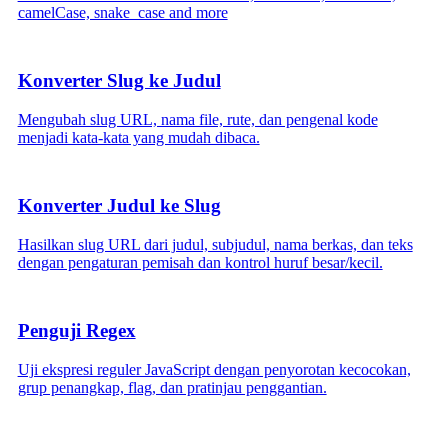
camelCase, snake_case and more
Konverter Slug ke Judul
Mengubah slug URL, nama file, rute, dan pengenal kode
menjadi kata-kata yang mudah dibaca.
Konverter Judul ke Slug
Hasilkan slug URL dari judul, subjudul, nama berkas, dan teks
dengan pengaturan pemisah dan kontrol huruf besar/kecil.
Penguji Regex
Uji ekspresi reguler JavaScript dengan penyorotan kecocokan,
grup penangkap, flag, dan pratinjau penggantian.