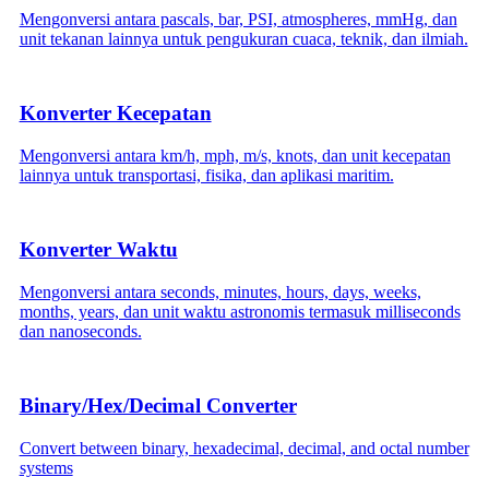
Mengonversi antara pascals, bar, PSI, atmospheres, mmHg, dan
unit tekanan lainnya untuk pengukuran cuaca, teknik, dan ilmiah.
Konverter Kecepatan
Mengonversi antara km/h, mph, m/s, knots, dan unit kecepatan
lainnya untuk transportasi, fisika, dan aplikasi maritim.
Konverter Waktu
Mengonversi antara seconds, minutes, hours, days, weeks,
months, years, dan unit waktu astronomis termasuk milliseconds
dan nanoseconds.
Binary/Hex/Decimal Converter
Convert between binary, hexadecimal, decimal, and octal number
systems