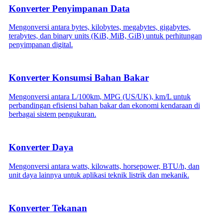
Konverter Penyimpanan Data
Mengonversi antara bytes, kilobytes, megabytes, gigabytes,
terabytes, dan binary units (KiB, MiB, GiB) untuk perhitungan
penyimpanan digital.
Konverter Konsumsi Bahan Bakar
Mengonversi antara L/100km, MPG (US/UK), km/L untuk
perbandingan efisiensi bahan bakar dan ekonomi kendaraan di
berbagai sistem pengukuran.
Konverter Daya
Mengonversi antara watts, kilowatts, horsepower, BTU/h, dan
unit daya lainnya untuk aplikasi teknik listrik dan mekanik.
Konverter Tekanan