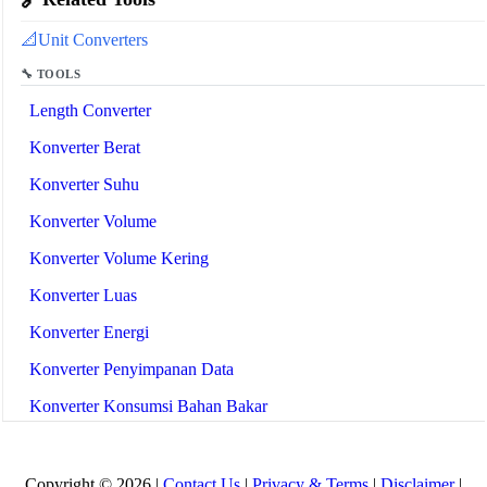
📐
Unit Converters
🔧 TOOLS
Length Converter
Konverter Berat
Konverter Suhu
Konverter Volume
Konverter Volume Kering
Konverter Luas
Konverter Energi
Konverter Penyimpanan Data
Konverter Konsumsi Bahan Bakar
Konverter Daya
Konverter Tekanan
Copyright © 2026 |
Contact Us
|
Privacy & Terms
|
Disclaimer
|