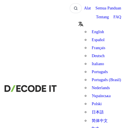
Alat
Semua Panduan
Tentang
FAQ
English
Español
Français
Deutsch
Italiano
Português
Português (Brasil)
Nederlands
Українська
Polski
日本語
简体中文