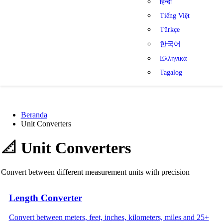
हिन्दी
Tiếng Việt
Türkçe
한국어
Ελληνικά
Tagalog
Beranda
Unit Converters
📐
Unit Converters
Convert between different measurement units with precision
Length Converter
Convert between meters, feet, inches, kilometers, miles and 25+