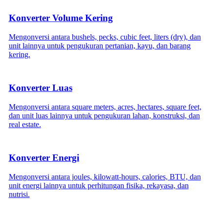
Konverter Volume Kering
Mengonversi antara bushels, pecks, cubic feet, liters (dry), dan
unit lainnya untuk pengukuran pertanian, kayu, dan barang
kering.
Konverter Luas
Mengonversi antara square meters, acres, hectares, square feet,
dan unit luas lainnya untuk pengukuran lahan, konstruksi, dan
real estate.
Konverter Energi
Mengonversi antara joules, kilowatt-hours, calories, BTU, dan
unit energi lainnya untuk perhitungan fisika, rekayasa, dan
nutrisi.