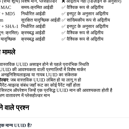
क (सभी शून्य)
विशेष मान, प्लेसहोल्डर
❌ अद्वितीय नहीं (डिज़ाइन के अनुसार)
+ MAC
समय-क्रमित आईडी
✅ वैश्विक रूप से अद्वितीय
ेस + MD5
निर्धारित आईडी
✅ इनपुट के अनुसार अद्वितीय
om
सुरक्षित यादृच्छिक आईडी
✅ सांख्यिकीय रूप से अद्वितीय
ेस + SHA-1
निर्धारित आईडी
✅ इनपुट के अनुसार अद्वितीय
ुन: क्रमित)
क्रमबद्ध आईडी
✅ वैश्विक रूप से अद्वितीय
यादृच्छिक
क्रमबद्ध आईडी
✅ वैश्विक रूप से अद्वितीय
 मामले
 वास्तविक UUID असाइन होने से पहले प्रारंभिक स्थिति
 UUID की आवश्यकता वाली प्रणालियों में विशेष मार्कर
: अनइनिशियलाइज़्ड या गायब UUID का संकेतक
ोल्डर
: जब वास्तविक UUID लंबित हो या लागू न हो
 पैरेंट-चाइल्ड संबंध जहाँ रूट का कोई पैरेंट नहीं होता
 सिस्टम ऑपरेशन जिन्हें एक प्रसिद्ध UUID मान की आवश्यकता होती है
क्षण वातावरण में प्लेसहोल्डर मान
े वाले प्रश्न
एक मान्य UUID है?