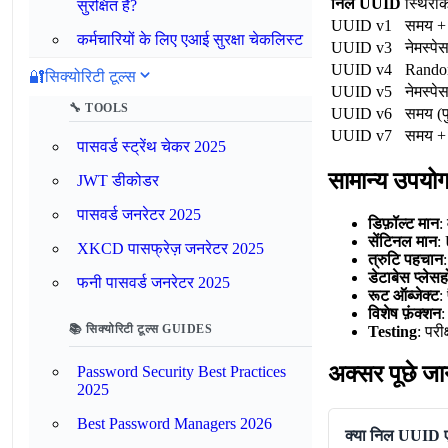
निल UUID
स्थिरां
सुरक्षित हैं?
UUID v1
समय 
कर्मचारियों के लिए एआई सुरक्षा चेकलिस्ट
UUID v3
नेमस्प
UUID v4
Rand
🔐
सिक्योरिटी टूल्स
UUID v5
नेमस्प
🔧 TOOLS
UUID v6
समय (प
UUID v7
समय + 
पासवर्ड स्ट्रेंथ चेकर 2025
सामान्य उपयोग
JWT डीकोडर
पासवर्ड जनरेटर 2025
डिफ़ॉल्ट मान
:
सेंटिनल मान
:
XKCD पासफ्रेज़ जनरेटर 2025
त्रुटि पहचान
डेटाबेस प्लेसह
फनी पासवर्ड जनरेटर 2025
रूट ऑब्जेक्ट
:
विशेष फ़ंक्शन
:
📚 सिक्योरिटी टूल्स GUIDES
Testing
: परी
अक्सर पूछे जान
Password Security Best Practices
2025
Best Password Managers 2026
क्या निल UUID 