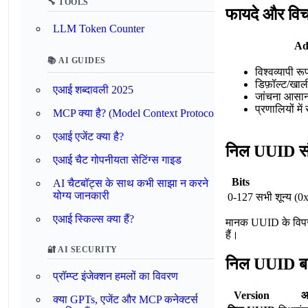
🔧 TOOLS
फायदे और विच
LLM Token Counter
Ad
📚 AI GUIDES
विश्वव्यापी रू
डिफ़ॉल्ट/खाली
एआई शब्दावली 2025
जांचना आसान 
प्रणालियों मे
MCP क्या है? (Model Context Protocol)
एआई एजेंट क्या है?
निल UUID स
एआई चैट गोपनीयता सेटिंग्स गाइड
Bits
AI चैटबॉट्स के साथ कभी साझा न करने
योग्य जानकारी
0-127
सभी शून्य 
एआई स्किल्स क्या हैं?
मानक UUID के विपरीत 
हैं।
🔐 AI SECURITY
निल UUID बन
प्रॉम्प्ट इंजेक्शन हमलों का विवरण
Version
आ
क्या GPTs, एजेंट और MCP कनेक्टर्स