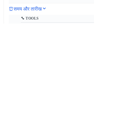
⏰
समय और तारीख
🔧 TOOLS
टाइमज़ोन कनवर्टर
Date Calculator
आज से दिनों का कैलकुलेटर
Time Duration Calculator
कार्य घंटे कैलकुलेटर
मिलिटरी समय रूपांतरक
Unix Timestamp Converter
Cron Expression पार्सर
दशमलव समय कनवर्टर
विश्व घड़ी
सप्ताह का दिन कैलकुलेटर