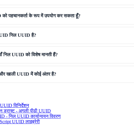
D को पहचानकर्ता के रूप में उपयोग कर सकता हूँ?
कि UUID निल UUID है?
याँ निल UUID को विशेष मानती हैं?
र खाली UUID में कोई अंतर है?
UUID विनिर्देशन
 ड्राफ्ट - अगली पीढ़ी UUID
 - निल UUID कार्यान्वयन विवरण
aScript UUID लाइब्रेरी