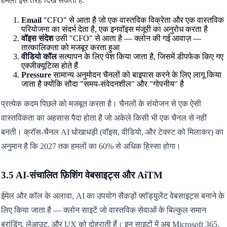
हमला इस तरह दिख सकता है:
Email
"CFO" से आता है जो एक वास्तविक विक्रेता और एक वास्तविक
परियोजना का संदर्भ देता है, एक इनवॉइस मंजूरी का अनुरोध करता है
वॉइस संदेश
उसी "CFO" से आता है — क्लोन की गई आवाज़ —
तात्कालिकता को मजबूर करता हुआ
वीडियो कॉल
सत्यापन के लिए पेश किया जाता है, जिसमें डीपफेक किए गए
एक्जीक्यूटिव्स होते हैं
Pressure
सामान्य अनुमोदन चैनलों को बाइपास करने के लिए लागू किया
जाता है क्योंकि सौदा "समय-संवेदनशील" और "गोपनीय" है
प्रत्येक कदम पिछले को मजबूत करता है। चैनलों के संयोजन से एक ऐसी
वास्तविकता का अहसास पैदा होता है जो अकेले किसी भी एक चैनल से नहीं
बनती। क्रॉस-चैनल AI धोखाधड़ी (वॉइस, वीडियो, और टेक्स्ट को मिलाकर) का
अनुमान है कि 2027 तक हमलों का 60% से अधिक हिस्सा होगा।
3.5 AI-संचालित फ़िशिंग वेबसाइट्स और AiTM
ईमेल और कॉल के अलावा, AI का उपयोग सैकड़ों फ़्रॉड्युलेंट वेबसाइट्स बनाने के
लिए किया जाता है — क्लोन साइटें जो वास्तविक सेवाओं के बिल्कुल समान
ब्रांडिंग, लेआउट, और UX को दोहराती हैं। इन साइटों में अब Microsoft 365,