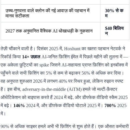
उच्च-गुणवत्ता वाले क्लोन की गई आवाज़ की पहचान में
30% से क
मानव सटीकता
म
$40 बिलिय
2027 तक अनुमानित वैश्विक AI धोखाधड़ी के नुकसान
न
तेज़ी चौंकाने वाली है। दिसंबर 2025 में, Hoxhunt का खतरा पहचान नेटवर्क ने
रिकॉर्ड किया
14× उछाल
AI-जनित फ़िशिंग ईमेल में पिछले महीने की तुलना में —
एक अकेला छुट्टियों का spike जिसने AI-सहायता प्राप्त फ़िशिंग को इनबॉक्स में
पहुँचने वाले सभी फ़िशिंग का 5% से कम से बढ़ाकर 56% से अधिक कर दिया।
वह अनुपात शुरुआत 2026 में लगभग 40% पर स्थिर हुआ, लेकिन रुझान स्पष्ट
है। इस बीच, adversary-in-the-middle (AiTM) हमले जो मल्टी-फ़ैक्टर
ऑथेंटिकेशन को बाइपास करते हैं 2024 में बढ़े, और डीपफेक वीडियो स्कैम 2025
में बढ़े।
146%
2024 में, और डीपफेक वीडियो घोटाले 2025 में।
700%
2025
में।
90% से अधिक साइबर हमले अभी भी फ़िशिंग से शुरू होते हैं। एक औसत कर्मचारी