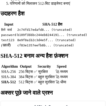
परिणामों को मिलाकर 512-बिट डाइजेस्ट बनाएं
उदाहरण हैश
Input
SHA-512 हैश
हैलो वर्ल्ड
2c74fd17edafd8... (truncated)
password
b109f3bbbc244eb8244191... (truncated)
test123
8e9f0a1b2c3d4e5f... (truncated)
(खाली)
cf83e1357eefb8b... (truncated)
SHA-512 बनाम अन्य हैश फ़ंक्शन
Algorithm
Output
Security
Speed
SHA-256
256 बिट्स
✅ सुरक्षित
🚀 मध्यम
SHA-384
384 बिट्स
✅ बहुत सुरक्षित
🚀 मध्यम
SHA-512
512 बिट्स
✅ बहुत सुरक्षित
🚀 धीमा
अक्सर पूछे जाने वाले प्रश्न