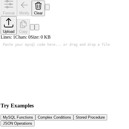
Format
Minify
Clear
Upload
Copy
Lines:
1
Chars:
0
Size:
0
KB
Try Examples
MySQL Functions
Complex Conditions
Stored Procedure
JSON Operations