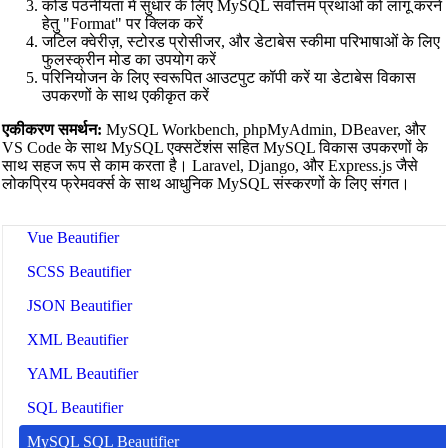
📝
कोड फॉर्मैटर्स और ब्यूटीफायर्स
कोड पठनीयता में सुधार के लिए MySQL सर्वोत्तम प्रथाओं को लागू करने
हेतु "Format" पर क्लिक करें
🔧 TOOLS
जटिल क्वेरीज़, स्टोरड प्रोसीजर, और डेटाबेस स्कीमा परिभाषाओं के लिए
फुलस्क्रीन मोड का उपयोग करें
HTML Beautifier
परिनियोजन के लिए स्वरूपित आउटपुट कॉपी करें या डेटाबेस विकास
उपकरणों के साथ एकीकृत करें
CSS Beautifier
एकीकरण समर्थन:
MySQL Workbench, phpMyAdmin, DBeaver, और
JavaScript Beautifier
VS Code के साथ MySQL एक्सटेंशंस सहित MySQL विकास उपकरणों के
साथ सहज रूप से काम करता है। Laravel, Django, और Express.js जैसे
TypeScript Beautifier
लोकप्रिय फ्रेमवर्क्स के साथ आधुनिक MySQL संस्करणों के लिए संगत।
JSX Beautifier
Vue Beautifier
SCSS Beautifier
JSON Beautifier
XML Beautifier
YAML Beautifier
SQL Beautifier
MySQL SQL Beautifier