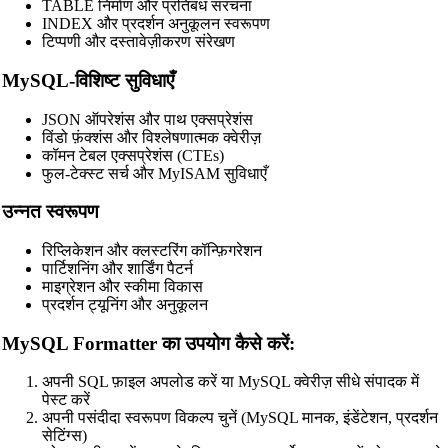
TABLE निर्माण और प्रतिबंध संरचना
INDEX और प्रदर्शन अनुकूलन स्वरूपण
टिप्पणी और दस्तावेज़ीकरण संरेखण
MySQL-विशिष्ट सुविधाएँ
JSON ऑपरेशंस और पाथ एक्सप्रेशंस
विंडो फ़ंक्शंस और विश्लेषणात्मक क्वेरीज़
कॉमन टेबल एक्सप्रेशंस (CTEs)
फुल-टेक्स्ट सर्च और MyISAM सुविधाएँ
उन्नत स्वरूपण
रिप्लिकेशन और क्लस्टरिंग कॉन्फ़िगरेशन
पार्टिशनिंग और शार्डिंग पैटर्न
माइग्रेशन और स्कीमा विकास
प्रदर्शन ट्यूनिंग और अनुकूलन
MySQL Formatter का उपयोग कैसे करें:
अपनी SQL फ़ाइल अपलोड करें या MySQL क्वेरीज़ सीधे संपादक में
पेस्ट करें
🔗
Related Tools
अपनी पसंदीदा स्वरूपण विकल्प चुनें (MySQL मानक, इंडेंटेशन, प्रदर्शन
सेटिंग्स)