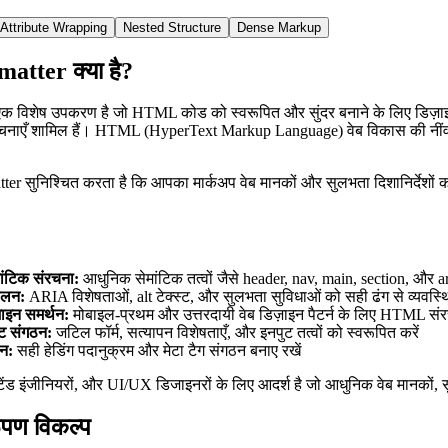
Attribute Wrapping
Nested Structure
Dense Markup
tter क्या है?
विशेष उपकरण है जो HTML कोड को स्वरूपित और सुंदर बनाने के लिए डिज़ाइन 
नाएँ शामिल हैं। HTML (HyperText Markup Language) वेब विकास की नींव है, 
er सुनिश्चित करता है कि आपका मार्कअप वेब मानकों और सुलभता दिशानिर्देशों
टिक संरचना:
आधुनिक सेमांटिक तत्वों जैसे header, nav, main, section, और art
ालन:
ARIA विशेषताओं, alt टेक्स्ट, और सुलभता सुविधाओं को सही ढंग से व्यवस्थि
़ाइन समर्थन:
मोबाइल-प्रथम और उत्तरदायी वेब डिज़ाइन पैटर्न के लिए HTML संर
ुट संगठन:
जटिल फॉर्म, सत्यापन विशेषताएँ, और इनपुट तत्वों को स्वरूपित करें
न:
सही हेडिंग पदानुक्रम और मेटा टैग संगठन बनाए रखें
रंटेंड इंजीनियरों, और UI/UX डिजाइनरों के लिए आदर्श है जो आधुनिक वेब मानकों
पण विकल्प