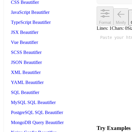
CSS Beautifier
JavaScript Beautifier
TypeScript Beautifier
Format
Minify
Lines:
1
Chars:
0
Si
JSX Beautifier
Vue Beautifier
SCSS Beautifier
JSON Beautifier
XML Beautifier
YAML Beautifier
SQL Beautifier
MySQL SQL Beautifier
PostgreSQL SQL Beautifier
MongoDB Query Beautifier
Try Examples