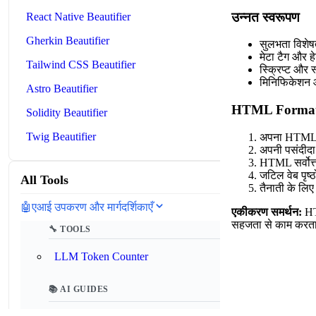
उन्नत स्वरूपण
React Native Beautifier
Gherkin Beautifier
सुलभता विशेष
मेटा टैग और ह
Tailwind CSS Beautifier
स्क्रिप्ट और 
मिनिफिकेशन
Astro Beautifier
HTML Formatter
Solidity Beautifier
Twig Beautifier
अपना HTML फ़
अपनी पसंदीदा स
HTML सर्वोत्
जटिल वेब पृष्
All Tools
तैनाती के लि
🤖
एआई उपकरण और मार्गदर्शिकाएँ
एकीकरण समर्थन:
HT
सहजता से काम करता 
🔧 TOOLS
LLM Token Counter
📚 AI GUIDES