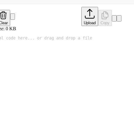
Clear
Upload
Copy
ze:
0
KB