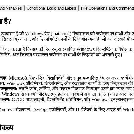
nd Variables
Conditional Logic and Labels
File Operations and Comment
या है?
ष उपकरण है जो Windows बैच (.bat/.cmd) स्क्रिप्ट्स को सर्वोत्तम प्रथाओं और उद्
स्टम प्रशासन, और डिप्लॉयमेंट कार्यों के लिए आवश्यक है, जो बनाए रखने योग्य 
सुनिश्चित करता है कि आपकी स्क्रिप्ट्स स्थापित Windows स्क्रिप्टिंग कन्वेंश
ि हैंडलिंग, और सिस्टम प्रशासन सर्वोत्तम प्रथाओं के सिद्धांतों को अपनाते हुए।
ानक:
Microsoft स्क्रिप्टिंग दिशानिर्देशों और समुदाय-चालित बैच स्वरूपण कन्वेंशं
सन:
Windows ऑटोमेशन, डिप्लॉयमेंट, और रखरखाव कार्यों के लिए स्क्रिप्ट्स की 
 उत्कृष्टता:
त्रुटि जांच, लॉगिंग, और मजबूत स्क्रिप्ट निष्पादन पैटर्न को स्पष्ट रूप स
:
Windows संस्करणों और एंटरप्राइज़ वातावरण में संगतता के लिए कोड स्वरूपित 
ीकरण:
CI/CD पाइपलाइनों, डिप्लॉयमेंट ऑटोमेशन, और Windows इन्फ्रास्ट्रक्च
indows डेवलपर्स, DevOps इंजीनियरों, और IT पेशेवरों के लिए आदर्श जो Window
िकल्प