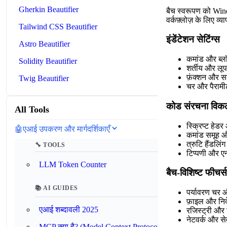
Gherkin Beautifier
बैच स्वरूपण को Wind
वर्कफ़्लोज़ के लिए व
Tailwind CSS Beautifier
इंडेंटेशन सेटिंग्स
Astro Beautifier
कमांड और ब्लॉ
Solidity Beautifier
शर्तीय और लू
फ़ंक्शन और स
Twig Beautifier
चर और पैरामी
कोड संरचना विकल
All Tools
स्क्रिप्ट हेड
🤖
एआई उपकरण और मार्गदर्शिकाएँ
कमांड समूह औ
त्रुटि हैंडलि
🔧 TOOLS
टिप्पणी और ए
LLM Token Counter
बैच-विशिष्ट फीचर्स
📚 AI GUIDES
पर्यावरण चर औ
फ़ाइल और निर
एआई शब्दावली 2025
रजिस्ट्री और
नेटवर्क और से
MCP क्या है? (Model Context Protocol)