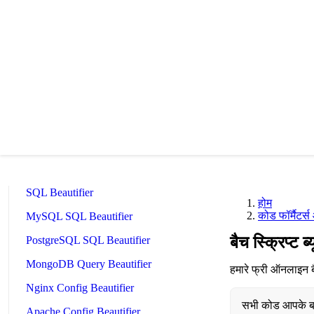
JavaScript Beautifier
TypeScript Beautifier
JSX Beautifier
Vue Beautifier
SCSS Beautifier
JSON Beautifier
XML Beautifier
YAML Beautifier
SQL Beautifier
होम
कोड फॉर्मैटर्स
MySQL SQL Beautifier
बैच स्क्रिप्ट 
PostgreSQL SQL Beautifier
MongoDB Query Beautifier
हमारे फ्री ऑनलाइन बै
Nginx Config Beautifier
सभी कोड आपके ब्र
Apache Config Beautifier