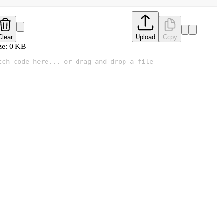
Clear
Upload
Copy
ze:
0
KB