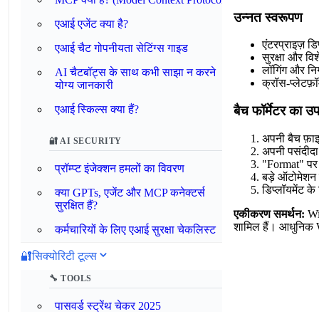
उन्नत स्वरूपण
एआई एजेंट क्या है?
एंटरप्राइज़ ड
एआई चैट गोपनीयता सेटिंग्स गाइड
सुरक्षा और वि
लॉगिंग और न
AI चैटबॉट्स के साथ कभी साझा न करने
क्रॉस-प्लेटफ़ॉर
योग्य जानकारी
एआई स्किल्स क्या हैं?
बैच फॉर्मेटर का उप
अपनी बैच फ़ाइल
🔐 AI SECURITY
अपनी पसंदीदा 
"Format" पर क
प्रॉम्प्ट इंजेक्शन हमलों का विवरण
बड़े ऑटोमेशन 
डिप्लॉयमेंट 
क्या GPTs, एजेंट और MCP कनेक्टर्स
सुरक्षित हैं?
एकीकरण समर्थन:
Win
शामिल हैं। आधुनिक 
कर्मचारियों के लिए एआई सुरक्षा चेकलिस्ट
🔐
सिक्योरिटी टूल्स
🔧 TOOLS
पासवर्ड स्ट्रेंथ चेकर 2025