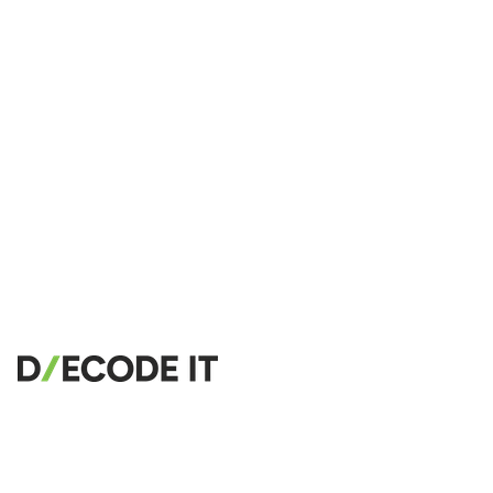
🔗
Related Tools
📝
कोड फॉर्मैटर्स और ब्यूटीफायर्स
🔧 TOOLS
HTML Beautifier
CSS Beautifier