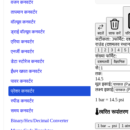
वजन कनवर्टर
तापमान कनवर्टर
वॉल्यूम कनवर्टर
ड्राई वॉल्यूम कनवर्टर
बदलें
साफ करें
परि
सटीकता
:
3
फॉर्मेट
:
द
एरिया कनवर्टर
राउंड (दशमलव स्थान
1
2
3
4
5
एनर्जी कनवर्टर
संख्या फॉर्मेट:
डेटा स्टोरेज कनवर्टर
दशमलवी
वैज्ञानिक
से:
ईंधन खपत कनवर्टर
तक:
14.5
पावर कनवर्टर
मूल इकाई:
लक्ष्य इकाई:
प्रेशर कनवर्टर
1
bar
=
14.5
psi
स्पीड कनवर्टर
समय कनवर्टर
🌡️
त्वरित रूपांतरण
Binary/Hex/Decimal Converter
1 bar → psi
1 at