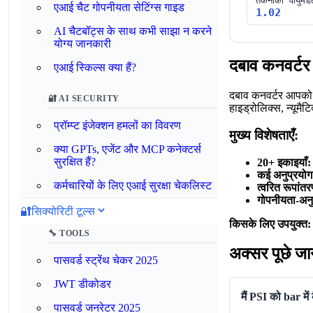
तकनीकी वायुमं
एआई चैट गोपनीयता सेटिंग्स गाइड
1.02
AI चैटबॉट्स के साथ कभी साझा न करने
योग्य जानकारी
दबाव कनवर्टर 
एआई स्किल्स क्या हैं?
दबाव कनवर्टर आपको P
🔐 AI SECURITY
हाइड्रोलिक्स, न्यूमै
प्रॉम्प्ट इंजेक्शन हमलों का विवरण
मुख्य विशेषताएँ:
क्या GPTs, एजेंट और MCP कनेक्टर्स
सुरक्षित हैं?
20+ इकाइयाँ:
कई अनुप्रयोग
कर्मचारियों के लिए एआई सुरक्षा चेकलिस्ट
त्वरित रूपांत
गोपनीयता-अन
🔐
सिक्योरिटी टूल्स
किसके लिए उपयुक्त:
🔧 TOOLS
अक्सर पूछे जान
पासवर्ड स्ट्रेंथ चेकर 2025
JWT डीकोडर
मैं PSI को bar में
पासवर्ड जनरेटर 2025