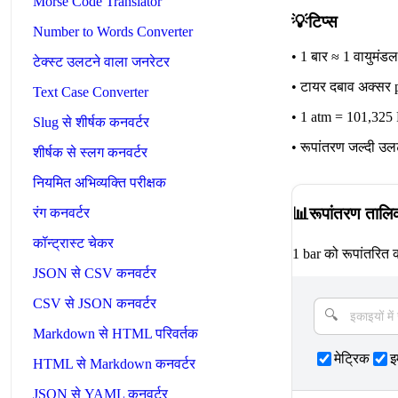
Morse Code Translator
💡
टिप्स
Number to Words Converter
•
1 बार ≈ 1 वायुमंडल
टेक्स्ट उलटने वाला जनरेटर
•
टायर दबाव अक्सर psi
Text Case Converter
•
1 atm = 101,325
Slug से शीर्षक कनवर्टर
•
रूपांतरण जल्दी उलट
शीर्षक से स्लग कनवर्टर
नियमित अभिव्यक्ति परीक्षक
📊
रूपांतरण तालि
रंग कनवर्टर
कॉन्ट्रास्ट चेकर
1 bar को रूपांतरित कर
JSON से CSV कनवर्टर
CSV से JSON कनवर्टर
Markdown से HTML परिवर्तक
मेट्रिक
इ
HTML से Markdown कनवर्टर
JSON से YAML कनवर्टर