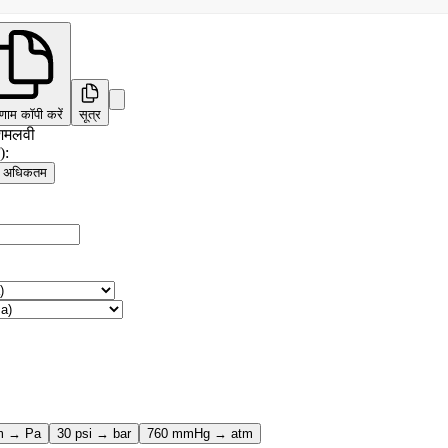
णाम कॉपी करें
सूत्र
शमलवी
):
अधिकतम
m → Pa
30 psi → bar
760 mmHg → atm