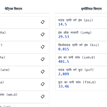
मेट्रिक सिस्टम
इम्पीरियल सिस्टम
पाउंड प्रति वर्ग इंच
(
psi
)
📋
14.5
kPa
)
इंच ऑफ़ मरकरी
(
inHg
)
📋
29.53
r
)
किलोपाउंड प्रति वर्ग इंच
(
ksi
)
📋
0.015
Pa
)
इंच का पानी स्तंभ
(
inH₂O
)
📋
401.5
(
atm
)
पाउंड प्रति वर्ग फुट
(
psf
)
📋
2,089
Pa
)
फुट का पानी स्तंभ
(
ftH₂O
)
📋
33.46
्तंभ
(
mH₂O
)
📋