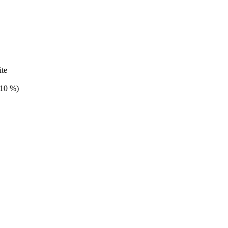
ite
+10 %)