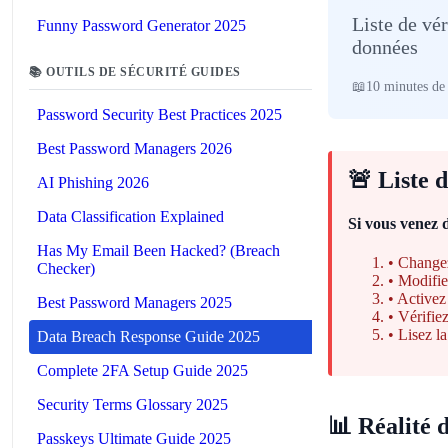
Liste de vé
Funny Password Generator 2025
données
📚 OUTILS DE SÉCURITÉ GUIDES
10 minutes de 
Password Security Best Practices 2025
Best Password Managers 2026
🚨 Liste 
AI Phishing 2026
Data Classification Explained
Si vous venez 
Has My Email Been Hacked? (Breach
• Change
Checker)
• Modifie
• Activez 
Best Password Managers 2025
• Vérifie
• Lisez l
Data Breach Response Guide 2025
Complete 2FA Setup Guide 2025
Security Terms Glossary 2025
📊 Réalité 
Passkeys Ultimate Guide 2025